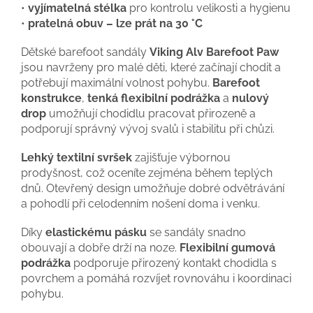
•
vyjímatelná stélka
pro kontrolu velikosti a hygienu
•
pratelná obuv – lze prát na 30 °C
Dětské barefoot sandály
Viking Alv Barefoot Paw
jsou navrženy pro malé děti, které začínají chodit a
potřebují maximální volnost pohybu.
Barefoot
konstrukce
,
tenká flexibilní podrážka
a
nulový
drop
umožňují chodidlu pracovat přirozeně a
podporují správný vývoj svalů i stabilitu při chůzi.
Lehký textilní svršek
zajišťuje výbornou
prodyšnost, což oceníte zejména během teplých
dnů. Otevřený design umožňuje dobré odvětrávání
a pohodlí při celodenním nošení doma i venku.
Díky
elastickému pásku
se sandály snadno
obouvají a dobře drží na noze.
Flexibilní gumová
podrážka
podporuje přirozený kontakt chodidla s
povrchem a pomáhá rozvíjet rovnováhu i koordinaci
pohybu.