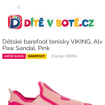
Přejít
NÁKUP
na
KOŠÍK
obsah
Dětské barefoot tenisky VIKING, Alv
Paw Sandal, Pink
Značka:
VIKING
AKČNÍ SLEVA
BAREFOOT