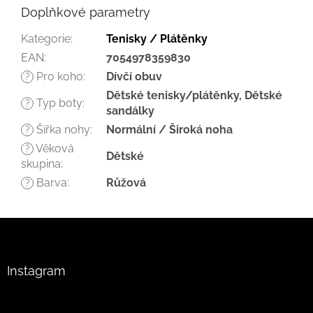
Doplňkové parametry
Kategorie
:
Tenisky / Plátěnky
EAN
:
7054978359830
Pro koho
:
Dívčí obuv
?
Dětské tenisky/plátěnky, Dětské
Typ boty
:
?
sandálky
Šířka nohy
:
Normální / Široká noha
?
Věková
?
Dětské
skupina
:
Barva
:
Růžová
?
Z
á
p
a
Instagram
t
í