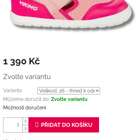
1 390 Kč
Měrná
Zvolte variantu
cena:
Varianta
Můžeme doručit do:
Zvolte variantu
Možnosti doručení
PŘIDAT DO KOŠÍKU