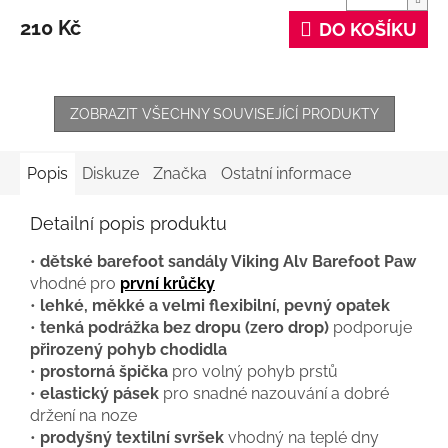
210 Kč
DO KOŠÍKU
ZOBRAZIT VŠECHNY SOUVISEJÍCÍ PRODUKTY
Popis
Diskuze
Značka
Ostatní informace
Detailní popis produktu
•
dětské barefoot sandály Viking Alv Barefoot Paw
vhodné pro
první krůčky
•
lehké, měkké a velmi flexibilní, pevný opatek
•
tenká podrážka bez dropu (zero drop)
podporuje
přirozený pohyb chodidla
•
prostorná špička
pro volný pohyb prstů
•
elastický pásek
pro snadné nazouvání a dobré
držení na noze
•
prodyšný textilní svršek
vhodný na teplé dny