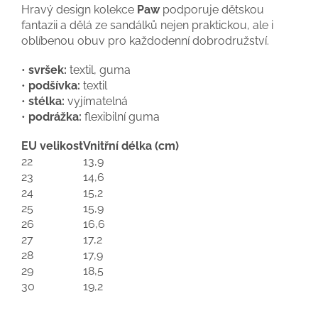
Hravý design kolekce
Paw
podporuje dětskou
fantazii a dělá ze sandálků nejen praktickou, ale i
oblíbenou obuv pro každodenní dobrodružství.
•
svršek:
textil, guma
•
podšívka:
textil
•
stélka:
vyjímatelná
•
podrážka:
flexibilní guma
EU velikost
Vnitřní délka (cm)
22
13,9
23
14,6
24
15,2
25
15,9
26
16,6
27
17,2
28
17,9
29
18,5
30
19,2