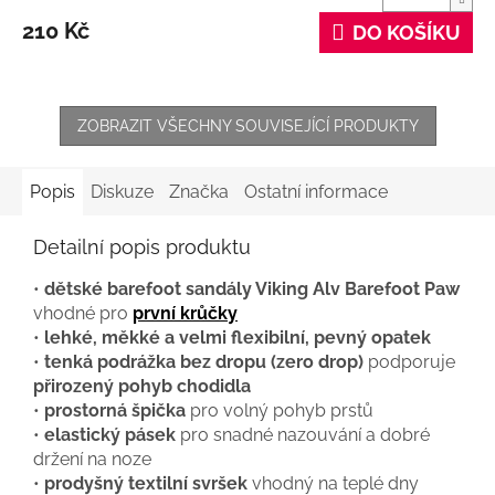
210 Kč
DO KOŠÍKU
ZOBRAZIT VŠECHNY SOUVISEJÍCÍ PRODUKTY
Popis
Diskuze
Značka
Ostatní informace
Detailní popis produktu
•
dětské barefoot sandály Viking Alv Barefoot Paw
vhodné pro
první krůčky
•
lehké, měkké a velmi flexibilní, pevný opatek
•
tenká podrážka bez dropu (zero drop)
podporuje
přirozený pohyb chodidla
•
prostorná špička
pro volný pohyb prstů
•
elastický pásek
pro snadné nazouvání a dobré
držení na noze
•
prodyšný textilní svršek
vhodný na teplé dny