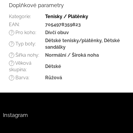
Doplňkové parametry
Kategorie
:
Tenisky / Plátěnky
EAN
:
7054978359823
Pro koho
:
Dívčí obuv
?
Dětské tenisky/plátěnky, Dětské
Typ boty
:
?
sandálky
Šířka nohy
:
Normální / Široká noha
?
Věková
?
Dětské
skupina
:
Barva
:
Růžová
?
Z
á
p
a
Instagram
t
í