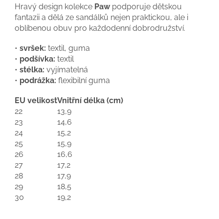
Hravý design kolekce
Paw
podporuje dětskou
fantazii a dělá ze sandálků nejen praktickou, ale i
oblíbenou obuv pro každodenní dobrodružství.
•
svršek:
textil, guma
•
podšívka:
textil
•
stélka:
vyjímatelná
•
podrážka:
flexibilní guma
EU velikost
Vnitřní délka (cm)
22
13,9
23
14,6
24
15,2
25
15,9
26
16,6
27
17,2
28
17,9
29
18,5
30
19,2