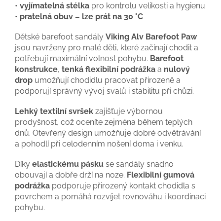
•
vyjímatelná stélka
pro kontrolu velikosti a hygienu
•
pratelná obuv – lze prát na 30 °C
Dětské barefoot sandály
Viking Alv Barefoot Paw
jsou navrženy pro malé děti, které začínají chodit a
potřebují maximální volnost pohybu.
Barefoot
konstrukce
,
tenká flexibilní podrážka
a
nulový
drop
umožňují chodidlu pracovat přirozeně a
podporují správný vývoj svalů i stabilitu při chůzi.
Lehký textilní svršek
zajišťuje výbornou
prodyšnost, což oceníte zejména během teplých
dnů. Otevřený design umožňuje dobré odvětrávání
a pohodlí při celodenním nošení doma i venku.
Díky
elastickému pásku
se sandály snadno
obouvají a dobře drží na noze.
Flexibilní gumová
podrážka
podporuje přirozený kontakt chodidla s
povrchem a pomáhá rozvíjet rovnováhu i koordinaci
pohybu.