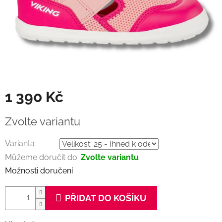
1 390 Kč
Měrná
Zvolte variantu
cena:
Varianta
Můžeme doručit do:
Zvolte variantu
Možnosti doručení
PŘIDAT DO KOŠÍKU