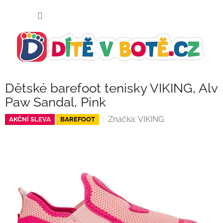
Přejít
NÁKUP
na
KOŠÍK
obsah
Dětské barefoot tenisky VIKING, Alv
Paw Sandal, Pink
Značka:
VIKING
AKČNÍ SLEVA
BAREFOOT