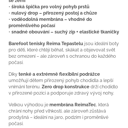
se zemí
•
široká špička pro volný pohyb prstů
•
nulový drop – přirozený postoj a chůze
•
voděodolná membrána – vhodné do
proměnlivého počasí
•
snadné obouvání – suchý zip + elastické tkaničky
Barefoot tenisky Reima Tepastelu
jsou ideální boty
pro děti, které chtějí běhat, skákat a objevovat svět
bez omezení – ale zároveň s ochranou do každého
počasí.
Díky
tenké a extrémně flexibilní podrážce
umožňují dětem přirozený pohyb chodidla a lepší
vnímání terénu.
Zero drop konstrukce
drží chodidlo
v přirozené pozici a podporuje zdravý vývoj nohy.
Velkou výhodou je
membrána ReimaTec
, která
chrání nohy před vlhkostí, ale zároveň zůstává
prodyšná – ideální na jaro, podzim i proměnlivé
počasí.