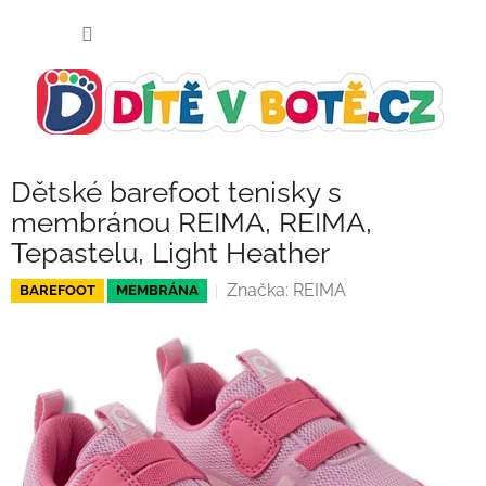
Přejít
NÁKUP
na
KOŠÍK
obsah
Dětské barefoot tenisky s
membránou REIMA, REIMA,
Tepastelu, Light Heather
Značka:
REIMA
BAREFOOT
MEMBRÁNA