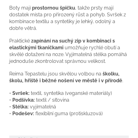
Boty mají
prostornou špičku
, takže prsty mají
dostatek místa pro přirozený růst a pohyb. Svršek z
kombinace textilu a syntetiky je lehký, odolný a
dobře větrá.
Praktické
zapínání na suchý zip v kombinaci s
elastickými tkaničkami
umožňuje rychlé obutí a
skvělé dotažení na noze. Vyjímatelná stélka pomáhá
jednoduše zkontrolovat správnou velikost.
Reima Tepastelu jsou skvělou volbou na
školku,
školu, hřiště i běžné nošení ve městě i v přírodě
.
•
Svršek:
textil, syntetika (veganské materiály)
•
Podšívka:
textil / síťovina
•
Stélka:
vyjímatelná
•
Podešev:
flexibilní guma (protiskluzová)