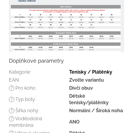
Doplňkové parametry
Kategorie
:
Tenisky / Plátěnky
EAN
:
Zvolte variantu
Pro koho
:
Dívčí obuv
?
Dětské
Typ boty
:
?
tenisky/plátěnky
Šířka nohy
:
Normální / Široká noha
?
Voděodolná
?
ANO
membrána
: