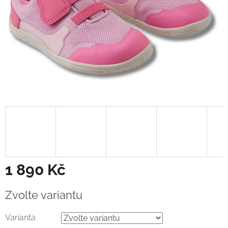
1 890 Kč
Měrná
Zvolte variantu
cena:
Varianta