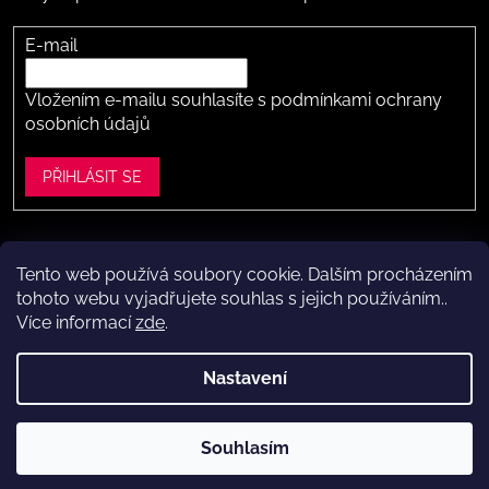
E-mail
Vložením e-mailu souhlasíte s
podmínkami ochrany
osobních údajů
PŘIHLÁSIT SE
Tento web používá soubory cookie. Dalším procházením
Vytvořil Shoptet
tohoto webu vyjadřujete souhlas s jejich používáním..
Více informací
zde
.
Copyright 2026
Dítě v botě .cz
. Všechna práva vyhrazena.
Upravit nastavení cookies
Nastavení
Máte to k nám kousek?
Navštivte naši kamennou prodejnu
Souhlasím
ve Vestci (kousek za Prahou) – nožky změříme a poradíme s
výběrem.
Kamenná prodejna dětské obuvi Dítě v botě.cz
ve Vestci u Prahy (Praha-západ)