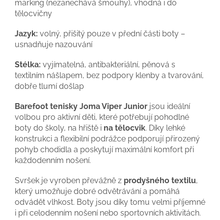
marking (nezanechává šmouhy), vhodná i do
tělocvičny
Jazyk:
volný, přišitý pouze v přední části boty –
usnadňuje nazouvání
Stélka:
vyjímatelná, antibakteriální, pěnová s
textilním nášlapem, bez podpory klenby a tvarování,
dobře tlumí došlap
Barefoot tenisky Joma Viper Junior
jsou ideální
volbou pro aktivní děti, které potřebují pohodlné
boty do školy, na hřiště i
na tělocvik
. Díky lehké
konstrukci a flexibilní podrážce podporují přirozený
pohyb chodidla a poskytují maximální komfort při
každodenním nošení.
Svršek je vyroben převážně z
prodyšného textilu
,
který umožňuje dobré odvětrávání a pomáhá
odvádět vlhkost. Boty jsou díky tomu velmi příjemné
i při celodenním nošení nebo sportovních aktivitách.