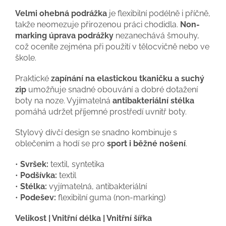
Velmi ohebná podrážka
je flexibilní podélně i příčně,
takže neomezuje přirozenou práci chodidla.
Non-
marking úprava podrážky
nezanechává šmouhy,
což oceníte zejména při použití v tělocvičně nebo ve
škole.
Praktické
zapínání na elastickou tkaničku a suchý
zip
umožňuje snadné obouvání a dobré dotažení
boty na noze. Vyjímatelná
antibakteriální stélka
pomáhá udržet příjemné prostředí uvnitř boty.
Stylový dívčí design se snadno kombinuje s
oblečením a hodí se pro
sport i běžné nošení
.
•
Svršek:
textil, syntetika
•
Podšívka:
textil
•
Stélka:
vyjímatelná, antibakteriální
•
Podešev:
flexibilní guma (non-marking)
Velikost | Vnitřní délka | Vnitřní šířka