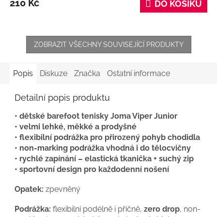
210 Kč
DO KOŠÍKU
ZOBRAZIT VŠECHNY SOUVISEJÍCÍ PRODUKTY
Popis
Diskuze
Značka
Ostatní informace
Detailní popis produktu
• dětské barefoot tenisky Joma Viper Junior
• velmi lehké, měkké a prodyšné
• flexibilní podrážka pro přirozený pohyb chodidla
• non-marking podrážka vhodná i do tělocvičny
• rychlé zapínání – elastická tkanička + suchý zip
• sportovní design pro každodenní nošení
Opatek:
zpevněný
Podrážka:
flexibilní podélně i příčně,
zero drop
, non-