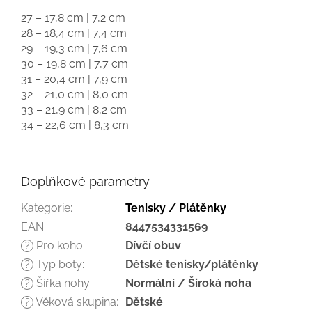
27 – 17,8 cm | 7,2 cm
28 – 18,4 cm | 7,4 cm
29 – 19,3 cm | 7,6 cm
30 – 19,8 cm | 7,7 cm
31 – 20,4 cm | 7,9 cm
32 – 21,0 cm | 8,0 cm
33 – 21,9 cm | 8,2 cm
34 – 22,6 cm | 8,3 cm
Doplňkové parametry
Kategorie
:
Tenisky / Plátěnky
EAN
:
8447534331569
Pro koho
:
Dívčí obuv
?
Typ boty
:
Dětské tenisky/plátěnky
?
Šířka nohy
:
Normální / Široká noha
?
Věková skupina
:
Dětské
?