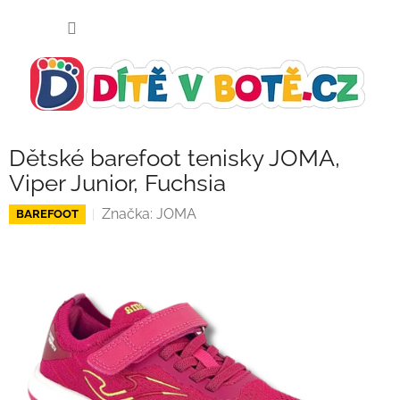
Přejít
NÁKUP
na
KOŠÍK
obsah
Dětské barefoot tenisky JOMA,
Viper Junior, Fuchsia
Značka:
JOMA
BAREFOOT