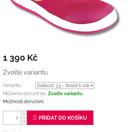
1 390 Kč
Měrná
Zvolte variantu
cena:
Varianta
Můžeme doručit do:
Zvolte variantu
Možnosti doručení
PŘIDAT DO KOŠÍKU