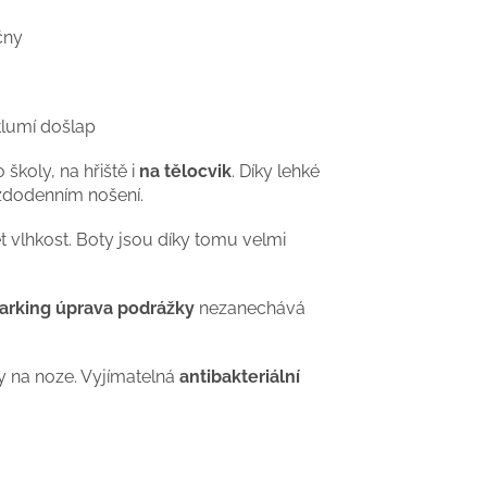
čny
tlumí došlap
 školy, na hřiště i
na tělocvik
. Díky lehké
aždodenním nošení.
vlhkost. Boty jsou díky tomu velmi
rking úprava podrážky
nezanechává
 na noze. Vyjímatelná
antibakteriální