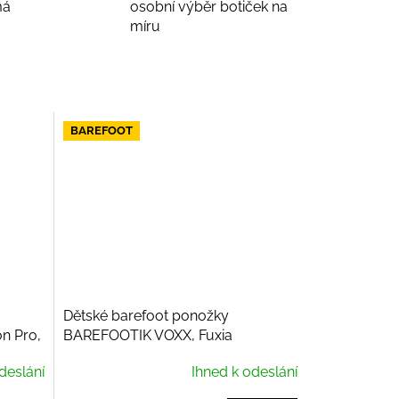
má
osobní výběr botiček na
míru
BAREFOOT
Dětské barefoot ponožky
n Pro,
BAREFOOTIK VOXX, Fuxia
deslání
Ihned k odeslání