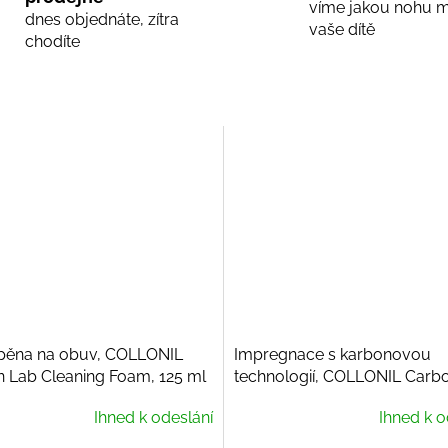
víme jakou nohu 
dnes objednáte, zítra
vaše dítě
chodíte
í pěna na obuv, COLLONIL
Impregnace s karbonovou
 Lab Cleaning Foam, 125 ml
technologií, COLLONIL Carbo
400 ml
Ihned k odeslání
Ihned k o