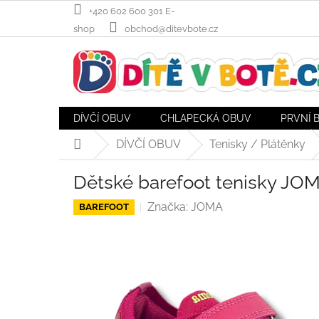
Přejít
+420 602 600 301 E-
na
shop
obchod@ditevbote.cz
obsah
DÍVČÍ OBUV
CHLAPECKÁ OBUV
PRVNÍ 
DÍVČÍ OBUV
Tenisky / Plátěnky
Domů
Dětské barefoot tenisky JOMA
Značka:
JOMA
BAREFOOT