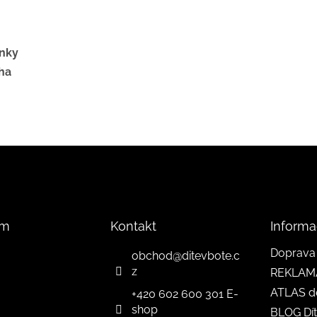
ěnky
ha
am
Kontakt
Informa
Doprava 
obchod
@
ditevbote.c
z
REKLAM
ATLAS d
+420 602 600 301 E-
shop
BLOG Dít