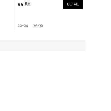
95 Kč
DETAIL
20-24
35-38