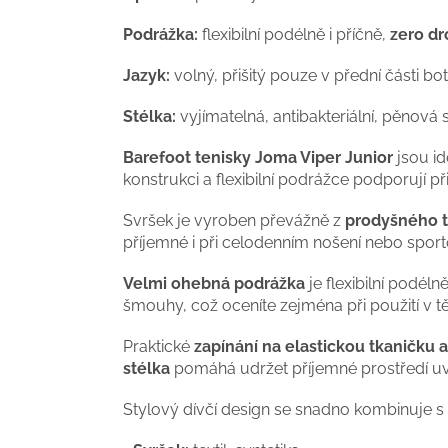
Podrážka:
flexibilní podélně i příčně,
zero dr
Jazyk:
volný, přišitý pouze v přední části b
Stélka:
vyjímatelná, antibakteriální, pěnová
Barefoot tenisky Joma Viper Junior
jsou id
konstrukci a flexibilní podrážce podporují 
Svršek je vyroben převážně z
prodyšného t
příjemné i při celodenním nošení nebo sporto
Velmi ohebná podrážka
je flexibilní podél
šmouhy, což oceníte zejména při použití v t
Praktické
zapínání na elastickou tkaničku a
stélka
pomáhá udržet příjemné prostředí uvn
Stylový dívčí design se snadno kombinuje s