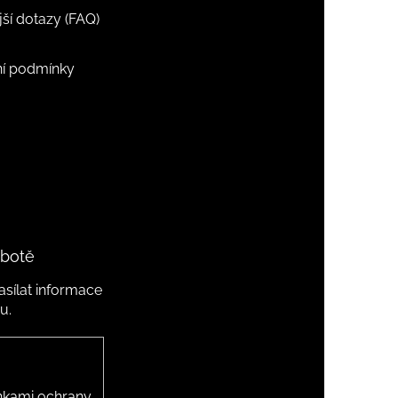
jší dotazy (FAQ)
í podmínky
 botě
sílat informace
u.
kami ochrany