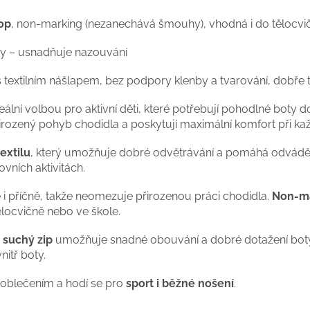
op
, non-marking (nezanechává šmouhy), vhodná i do tělocvi
oty – usnadňuje nazouvání
 s textilním nášlapem, bez podpory klenby a tvarování, dobře 
eální volbou pro aktivní děti, které potřebují pohodlné boty do
přirozený pohyb chodidla a poskytují maximální komfort při k
extilu
, který umožňuje dobré odvětrávání a pomáhá odvádět 
vních aktivitách.
ně i příčně, takže neomezuje přirozenou práci chodidla.
Non-ma
ělocvičně nebo ve škole.
 suchý zip
umožňuje snadné obouvání a dobré dotažení boty
itř boty.
 oblečením a hodí se pro
sport i běžné nošení
.