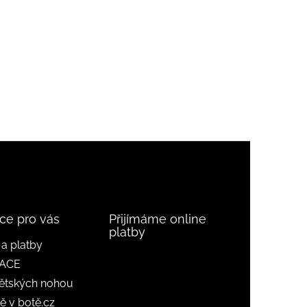
ce pro vás
Přijímáme online
platby
a platby
ACE
ětských nohou
ě v botě.cz