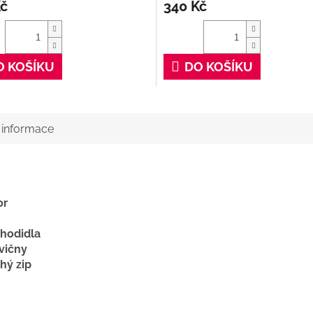
Kč
340 Kč
O KOŠÍKU
DO KOŠÍKU
í informace
or
chodidla
vičny
chý zip