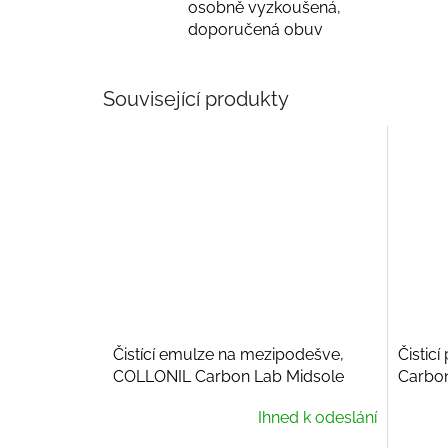
osobně vyzkoušená,
doporučená obuv
Související produkty
Čistící emulze na mezipodešve,
Čistic
COLLONIL Carbon Lab Midsole
Carbon
Cleaner, 100 ml
Ihned k odeslání