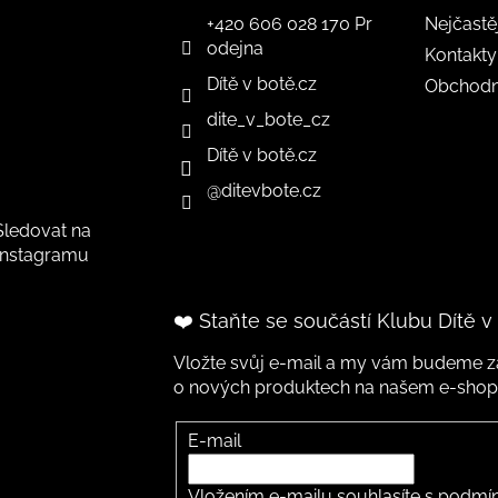
+420 606 028 170 Pr
Nejčastě
odejna
Kontakty
Dítě v botě.cz
Obchodn
dite_v_bote_cz
Dítě v botě.cz
@ditevbote.cz
Sledovat na
Instagramu
❤️ Staňte se součástí Klubu Dítě v
Vložte svůj e-mail a my vám budeme za
o nových produktech na našem e-shop
E-mail
Vložením e-mailu souhlasíte s
podmín