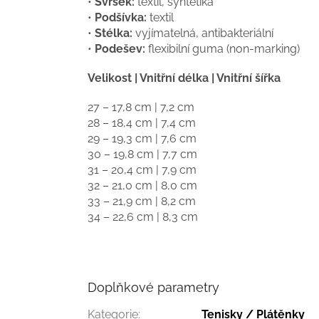
•
Svršek:
textil, syntetika
•
Podšívka:
textil
•
Stélka:
vyjímatelná, antibakteriální
•
Podešev:
flexibilní guma (non-marking)
Velikost | Vnitřní délka | Vnitřní šířka
27 – 17,8 cm | 7,2 cm
28 – 18,4 cm | 7,4 cm
29 – 19,3 cm | 7,6 cm
30 – 19,8 cm | 7,7 cm
31 – 20,4 cm | 7,9 cm
32 – 21,0 cm | 8,0 cm
33 – 21,9 cm | 8,2 cm
34 – 22,6 cm | 8,3 cm
Doplňkové parametry
Kategorie
:
Tenisky / Plátěnky