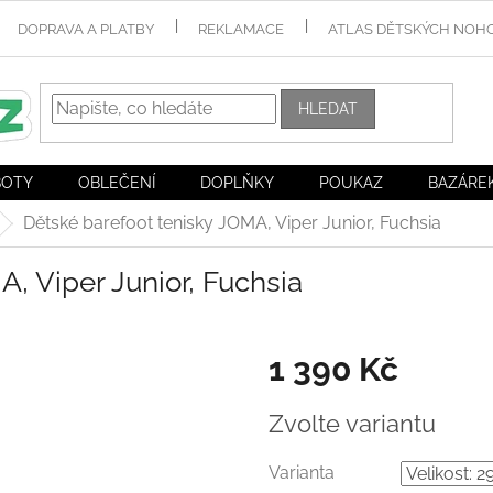
DOPRAVA A PLATBY
REKLAMACE
ATLAS DĚTSKÝCH NOH
HLEDAT
BOTY
OBLEČENÍ
DOPLŇKY
POUKAZ
BAZÁRE
Dětské barefoot tenisky JOMA, Viper Junior, Fuchsia
, Viper Junior, Fuchsia
1 390 Kč
Měrná
Zvolte variantu
cena:
Varianta