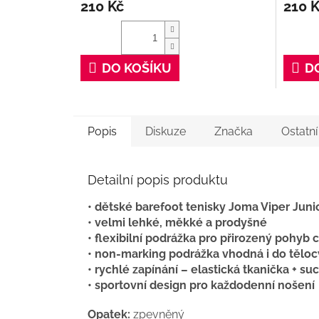
210 Kč
210 
DO KOŠÍKU
D
Popis
Diskuze
Značka
Ostatn
Detailní popis produktu
• dětské barefoot tenisky Joma Viper Juni
• velmi lehké, měkké a prodyšné
• flexibilní podrážka pro přirozený pohyb 
• non-marking podrážka vhodná i do těloc
• rychlé zapínání – elastická tkanička + su
• sportovní design pro každodenní nošení
Opatek:
zpevněný