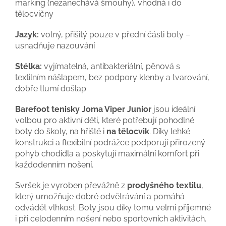
marking (nezanechává šmouhy), vhodná i do
tělocvičny
Jazyk:
volný, přišitý pouze v přední části boty –
usnadňuje nazouvání
Stélka:
vyjímatelná, antibakteriální, pěnová s
textilním nášlapem, bez podpory klenby a tvarování,
dobře tlumí došlap
Barefoot tenisky Joma Viper Junior
jsou ideální
volbou pro aktivní děti, které potřebují pohodlné
boty do školy, na hřiště i
na tělocvik
. Díky lehké
konstrukci a flexibilní podrážce podporují přirozený
pohyb chodidla a poskytují maximální komfort při
každodenním nošení.
Svršek je vyroben převážně z
prodyšného textilu
,
který umožňuje dobré odvětrávání a pomáhá
odvádět vlhkost. Boty jsou díky tomu velmi příjemné
i při celodenním nošení nebo sportovních aktivitách.