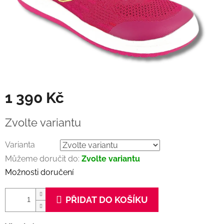
1 390 Kč
Měrná
Zvolte variantu
cena:
Varianta
Můžeme doručit do:
Zvolte variantu
Možnosti doručení
PŘIDAT DO KOŠÍKU