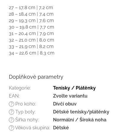
27 – 17,8 cm | 7,2 cm
28 – 18,4 cm | 7,4 cm
29 – 19,3 cm | 7,6 cm
30 – 19,8 cm | 7,7 cm
31 – 20,4 cm | 7,9 cm
32 – 21,0 cm | 8,0 cm
33 – 21,9 cm | 8,2 cm
34 – 22,6 cm | 8,3 cm
Doplňkové parametry
Kategorie
:
Tenisky / Plátěnky
EAN
:
Zvolte variantu
Pro koho
:
Dívčí obuv
?
Typ boty
:
Dětské tenisky/plátěnky
?
Šířka nohy
:
Normální / Široká noha
?
Věková skupina
:
Dětské
?