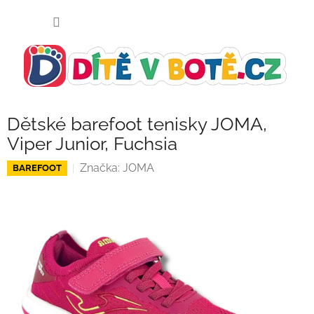
Přejít
NÁKUP
na
KOŠÍK
obsah
Dětské barefoot tenisky JOMA,
Viper Junior, Fuchsia
Značka:
JOMA
BAREFOOT