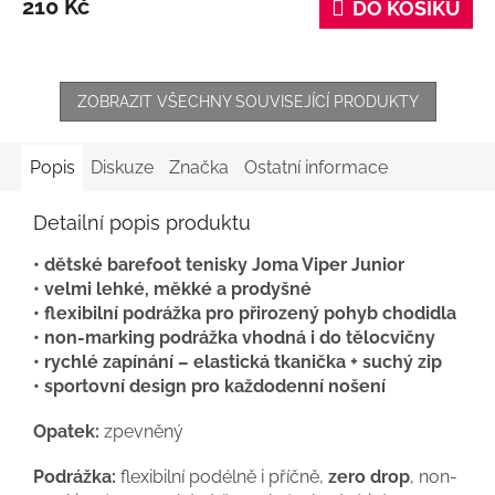
210 Kč
DO KOŠÍKU
ZOBRAZIT VŠECHNY SOUVISEJÍCÍ PRODUKTY
Popis
Diskuze
Značka
Ostatní informace
Detailní popis produktu
• dětské barefoot tenisky Joma Viper Junior
• velmi lehké, měkké a prodyšné
• flexibilní podrážka pro přirozený pohyb chodidla
• non-marking podrážka vhodná i do tělocvičny
• rychlé zapínání – elastická tkanička + suchý zip
• sportovní design pro každodenní nošení
Opatek:
zpevněný
Podrážka:
flexibilní podélně i příčně,
zero drop
, non-