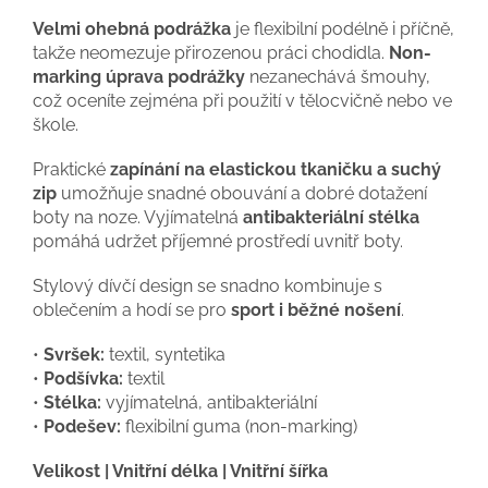
Velmi ohebná podrážka
je flexibilní podélně i příčně,
takže neomezuje přirozenou práci chodidla.
Non-
marking úprava podrážky
nezanechává šmouhy,
což oceníte zejména při použití v tělocvičně nebo ve
škole.
Praktické
zapínání na elastickou tkaničku a suchý
zip
umožňuje snadné obouvání a dobré dotažení
boty na noze. Vyjímatelná
antibakteriální stélka
pomáhá udržet příjemné prostředí uvnitř boty.
Stylový dívčí design se snadno kombinuje s
oblečením a hodí se pro
sport i běžné nošení
.
•
Svršek:
textil, syntetika
•
Podšívka:
textil
•
Stélka:
vyjímatelná, antibakteriální
•
Podešev:
flexibilní guma (non-marking)
Velikost | Vnitřní délka | Vnitřní šířka