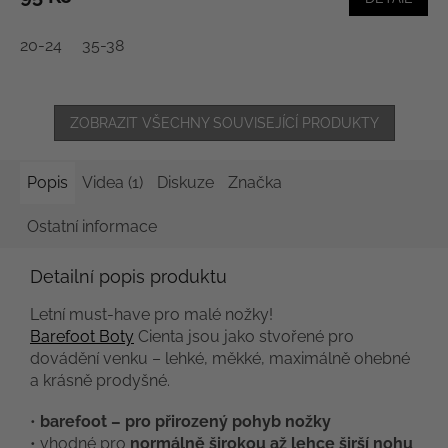
20-24
35-38
ZOBRAZIT VŠECHNY SOUVISEJÍCÍ PRODUKTY
Popis
Videa (1)
Diskuze
Značka
Ostatní informace
Detailní popis produktu
Letní must-have pro malé nožky!
Barefoot Boty
Cienta jsou jako stvořené pro
dovádění venku – lehké, měkké, maximálně ohebné
a krásně prodyšné.
•
barefoot – pro přirozený pohyb nožky
• vhodné pro
normálně širokou až lehce širší nohu