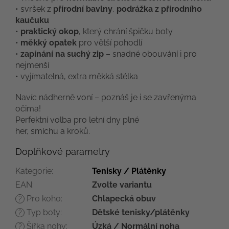
• svršek z
přírodní bavlny
,
podrážka z přírodního
kaučuku
•
praktický okop
, který chrání špičku boty
•
měkký opatek
pro větší pohodlí
•
zapínání na suchý zip
– snadné obouvání i pro
nejmenší
• vyjímatelná, extra měkká stélka
Navíc nádherně voní – poznáš je i se zavřenýma
očima!
Perfektní volba pro letní dny plné
her, smíchu a kroků.
Doplňkové parametry
Kategorie
:
Tenisky / Plátěnky
EAN
:
Zvolte variantu
Pro koho
:
Chlapecká obuv
?
Typ boty
:
Dětské tenisky/plátěnky
?
Šířka nohy
:
Úzká / Normální noha
?