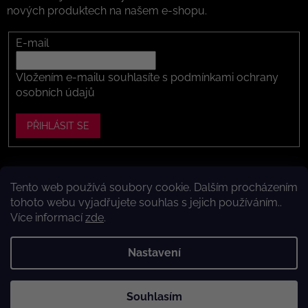
nových produktech na našem e-shopu.
E-mail
Vložením e-mailu souhlasíte s
podmínkami ochrany
osobních údajů
PŘIHLÁSIT SE
Tento web používá soubory cookie. Dalším procházením
Vytvořil Shoptet
tohoto webu vyjadřujete souhlas s jejich používáním..
Více informací
zde
.
Copyright 2026
Dítě v botě .cz
. Všechna práva vyhrazena.
Upravit nastavení cookies
Nastavení
Máte to k nám kousek?
Navštivte naši kamennou prodejnu
Souhlasím
ve Vestci (kousek za Prahou) – nožky změříme a poradíme s
výběrem.
Kamenná prodejna dětské obuvi Dítě v botě.cz