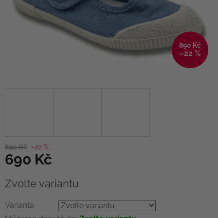
890 Kč
–22 %
890 Kč
–22 %
690 Kč
Měrná
Zvolte variantu
cena:
Varianta