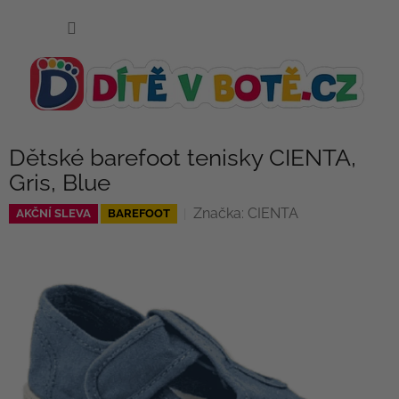
Přejít
NÁKUP
na
KOŠÍK
obsah
Dětské barefoot tenisky CIENTA,
Gris, Blue
Značka:
CIENTA
AKČNÍ SLEVA
BAREFOOT