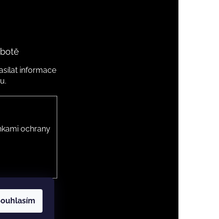
 botě
sílat informace
u.
kami ochrany
ouhlasím
 cookies