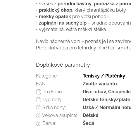
• svršek z
přírodní bavlny
,
podrážka z přír
•
praktický okop
, který chrání špičku boty
•
měkký opatek
pro větší pohodlí
•
zapínání na suchý zip
– snadné obouvání i
• vyjímatelná, extra měkká stélka
Navíc nádherně voní – poznáš je i se zavře
Perfektní volba pro letní dny plné her, smích
Doplňkové parametry
Kategorie
:
Tenisky / Plátěnky
EAN
:
Zvolte variantu
Pro koho
:
Dívčí obuv, Chlapeck
?
Typ boty
:
Dětské tenisky/plát
?
Šířka nohy
:
Úzká / Normální noh
?
Věková skupina
:
Dětské
?
Barva
:
Šedá
?