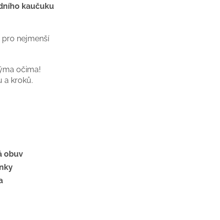
odního kaučuku
 pro nejmenší
nýma očima!
u a kroků.
á obuv
ěnky
a