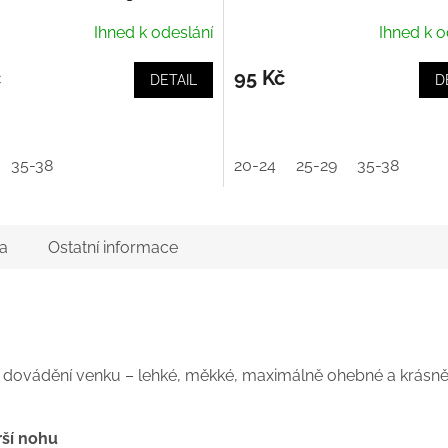
Ihned k odeslání
Ihned k o
č
95 Kč
DETAIL
D
35-38
20-24
25-29
35-38
a
Ostatní informace
o dovádění venku – lehké, měkké, maximálně ohebné a krásn
rší nohu