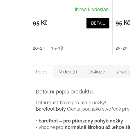
Ihned k odeslání
95 Kč
95 K
DETAIL
20-24
35-38
25-29
Popis
Videa (1)
Diskuze
Značk
Detailní popis produktu
Letní must-have pro malé nožky!
Barefoot Boty
Cienta jsou jako stvořené pr
•
barefoot – pro přirozený pohyb nožky
• vhodné pro
normálně širokou až lehce ši