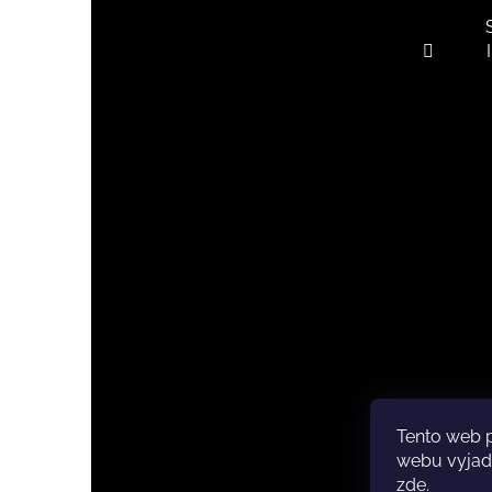
Tento web 
Copyri
webu vyjadř
zde
.