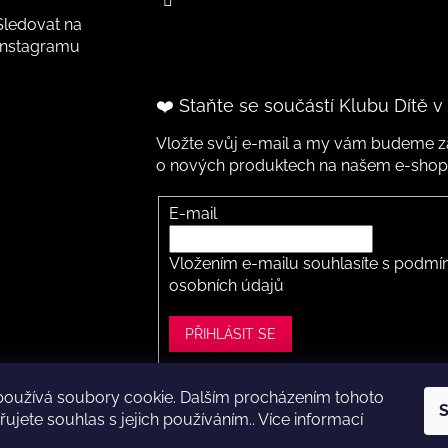
Sledovat na
Instagramu
❤️ Staňte se součástí Klubu Dítě v
Vložte svůj e-mail a my vám budeme za
o nových produktech na našem e-shop
E-mail
Vložením e-mailu souhlasíte s
podmín
osobních údajů
PŘIHLÁSIT SE
používá soubory cookie. Dalším procházením tohoto
S
ght 2026
Dítě v botě .cz
. Všechna práva vyhrazena.
Upravit nastavení
ujete souhlas s jejich používáním.. Více informací