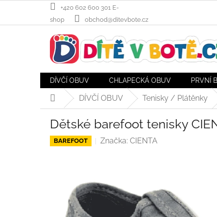
Přejít
+420 602 600 301 E-
na
shop
obchod@ditevbote.cz
obsah
DÍVČÍ OBUV
CHLAPECKÁ OBUV
PRVNÍ 
DÍVČÍ OBUV
Tenisky / Plátěnky
Domů
Dětské barefoot tenisky CIEN
Značka:
CIENTA
BAREFOOT