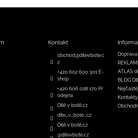
am
Kontakt
Informa
Doprava 
obchod
@
ditevbote.c
z
REKLAM
ATLAS d
+420 602 600 301 E-
shop
BLOG Dít
+420 606 028 170 Pr
Nejčastě
odejna
Kontakty
Dítě v botě.cz
Obchodn
dite_v_bote_cz
Dítě v botě.cz
@ditevbote.cz