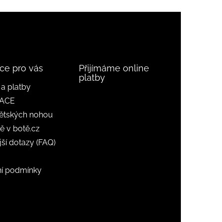
ce pro vás
Přijímáme online
platby
a platby
ACE
ětských nohou
ě v botě.cz
jší dotazy (FAQ)
í podmínky