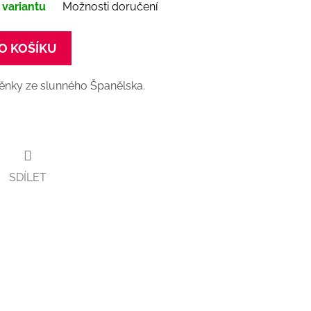
 variantu
Možnosti doručení
O KOŠÍKU
těnky ze slunného Španělska.
SDÍLET