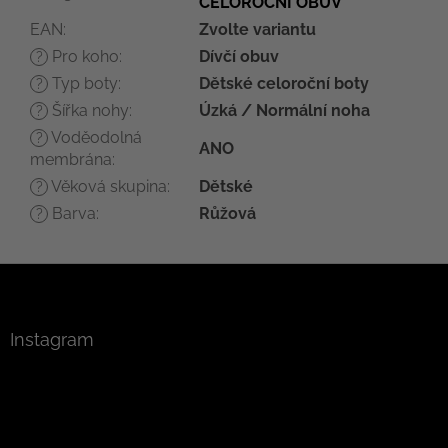
CELOROČNÍ OBUV
EAN
:
Zvolte variantu
Pro koho
:
Dívčí obuv
?
Typ boty
:
Dětské celoroční boty
?
Šířka nohy
:
Úzká / Normální noha
?
Voděodolná
?
ANO
membrána
:
Věková skupina
:
Dětské
?
Barva
:
Růžová
?
Z
á
p
a
Instagram
t
í