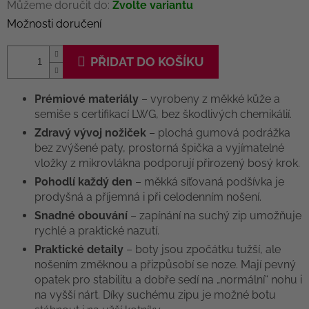
Můžeme doručit do:
Zvolte variantu
Možnosti doručení
PŘIDAT DO KOŠÍKU
Prémiové materiály
– vyrobeny z měkké kůže a
semiše s certifikací LWG, bez škodlivých chemikálií.
Zdravý vývoj nožiček
– plochá gumová podrážka
bez zvýšené paty, prostorná špička a vyjímatelné
vložky z mikrovlákna podporují přirozený bosý krok.
Pohodlí každý den
– měkká síťovaná podšívka je
prodyšná a příjemná i při celodenním nošení.
Snadné obouvání
– zapínání na suchý zip umožňuje
rychlé a praktické nazutí.
Praktické detaily
– boty jsou zpočátku tužší, ale
nošením změknou a přizpůsobí se noze. Mají pevný
opatek pro stabilitu a dobře sedí na „normální“ nohu i
na vyšší nárt. Díky suchému zipu je možné botu