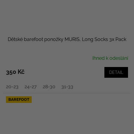
Dětské barefoot ponožky MURIS, Long Socks 3x Pack
Ihned k odeslání
350 Kč
DETAIL
20-23
24-27
28-30
31-33
BAREFOOT