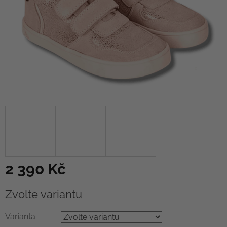
2 390 Kč
Měrná
Zvolte variantu
cena:
Varianta