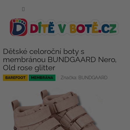
Přejít
NÁKUP
na
KOŠÍK
obsah
Dětské celoroční boty s
membránou BUNDGAARD Nero,
Old rose glitter
Značka:
BUNDGAARD
BAREFOOT
MEMBRÁNA