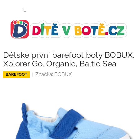
Přejít
NÁKUP
na
KOŠÍK
obsah
Dětské první barefoot boty BOBUX,
Xplorer Go, Organic, Baltic Sea
Značka:
BOBUX
BAREFOOT