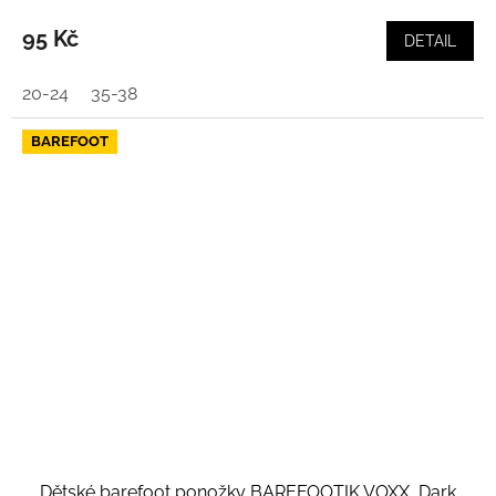
95 Kč
DETAIL
20-24
35-38
BAREFOOT
Dětské barefoot ponožky BAREFOOTIK VOXX, Dark