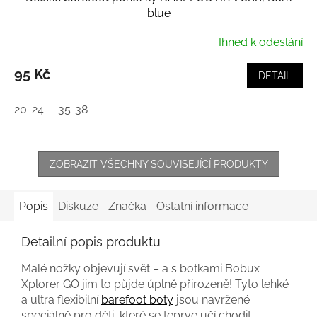
blue
Ihned k odeslání
95 Kč
DETAIL
20-24
35-38
ZOBRAZIT VŠECHNY SOUVISEJÍCÍ PRODUKTY
Popis
Diskuze
Značka
Ostatní informace
Detailní popis produktu
Malé nožky objevují svět – a s botkami Bobux
Xplorer GO jim to půjde úplně přirozeně! Tyto lehké
a ultra flexibilní
barefoot boty
jsou navržené
speciálně pro děti, které se teprve učí chodit.