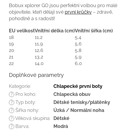
Bobux xplorer GO jsou perfektní volbou pro malé
objevitele, kteří dělají své
první krůčky
– zdravě,
pohodlně a s radostí!
EU velikost
Vnitřní délka (cm)
Vnitřní šířka (cm)
18
11,2
5,4
19
11,9
5,6
20
12,6
5,8
21
13,2
5,9
22
14,0
6,0
Doplňkové parametry
Kategorie
:
Chlapecké první boty
Pro koho
:
Chlapecká obuv
?
Typ boty
:
Dětské tenisky/plátěnky
?
Šířka nohy
:
Úzká / Normální noha
?
Věková skupina
:
Dětské
?
Barva
:
Modrá
?