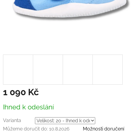
1 090 Kč
Měrná
Ihned k odeslání
cena:
Varianta
Můžeme doručit do:
10.8.2026
Možnosti doručení