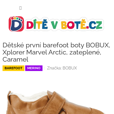
Přejít
NÁKUP
na
KOŠÍK
obsah
Dětské první barefoot boty BOBUX,
Xplorer Marvel Arctic, zateplené,
Caramel
Značka:
BOBUX
BAREFOOT
MERINO