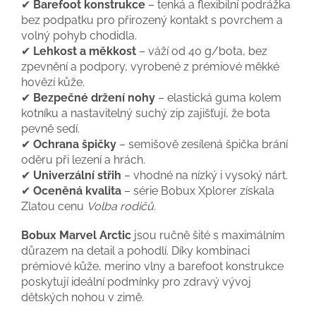
✔
Barefoot konstrukce
– tenká a flexibilní podrážka
bez podpatku pro přirozený kontakt s povrchem a
volný pohyb chodidla.
✔
Lehkost a měkkost
– váží od 40 g/bota, bez
zpevnění a podpory, vyrobené z prémiové měkké
hovězí kůže.
✔
Bezpečné držení nohy
– elastická guma kolem
kotníku a nastavitelný suchý zip zajišťují, že bota
pevně sedí.
✔
Ochrana špičky
– semišově zesílená špička brání
oděru při lezení a hrách.
✔
Univerzální střih
– vhodné na nízký i vysoký nárt.
✔
Oceněná kvalita
– série Bobux Xplorer získala
Zlatou cenu
Volba rodičů
.
Bobux Marvel Arctic
jsou ručně šité s maximálním
důrazem na detail a pohodlí. Díky kombinaci
prémiové kůže, merino vlny a barefoot konstrukce
poskytují ideální podmínky pro zdravý vývoj
dětských nohou v zimě.