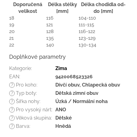
Doporučená
Délka stélky
Délka chodidla od-
velikost
[mm]
do [mm]
18
116
104-110
19
121
111-115
20
128
116-122
21
135
123-129
22
140
130-134
Doplňkové parametry
Kategorie
:
Zima
EAN
:
9420068523326
Pro koho
:
Dívčí obuv, Chlapecká obuv
?
Typ boty
:
Dětská zimní obuv
?
Šířka nohy
:
Úzká / Normální noha
?
Pro vysoký nárt
:
ANO
?
Věková skupina
:
Dětské
?
Barva
:
Hnědá
?