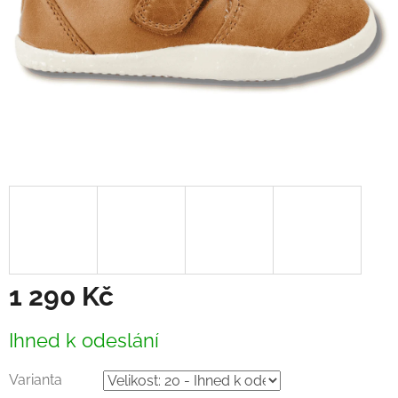
1 290 Kč
Měrná
Ihned k odeslání
cena:
Varianta