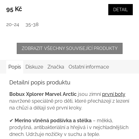
95 Kč
DETAIL
20-24
35-38
ZOBRAZIT VŠECHNY SOUVISEJÍCÍ PRODUKTY
Popis
Diskuze
Značka
Ostatní informace
Detailní popis produktu
Bobux Xplorer Marvel Arctic
jsou zimní
první boty
navržené speciálně pro děti, které přecházejí z lezení
na chůzi a dělají své první kroky.
✔
Merino vlněná podšívka a stélka
– měkká,
prodyšná, antibakteriální a hřejivá i v nejchladnějších
dnech. Udržuje nožičky v suchu a teple.