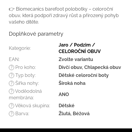
👉 Biomecanics barefoot polobotky – celoroční
obuv, která podpoří zdravý růst a přirozený pohyb
vašeho dítěte.
Doplňkové parametry
Jaro / Podzim /
Kategorie
:
CELOROČNÍ OBUV
EAN
:
Zvolte variantu
Pro koho
:
Dívčí obuv, Chlapecká obuv
?
Typ boty
:
Dětské celoroční boty
?
Šířka nohy
:
Široká noha
?
Voděodolná
?
ANO
membrána
:
Věková skupina
:
Dětské
?
Barva
:
Žlutá, Béžová
?
Z