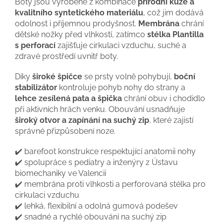
Boty jsou vyrobené z kombinace
přírodní kůže a
kvalitního syntetického materiálu
, což jim dodává
odolnost i příjemnou prodyšnost.
Membrána
chrání
dětské nožky před vlhkostí, zatímco
stélka Plantilla
s perforací
zajišťuje cirkulaci vzduchu, suché a
zdravé prostředí uvnitř boty.
Díky
široké špičce
se prsty volně pohybují,
boční
stabilizátor
kontroluje pohyb nohy do strany a
lehce zesílená pata a špička
chrání obuv i chodidlo
při aktivních hrách venku. Obouvání usnadňuje
široký otvor a zapínání na suchý zip
, které zajistí
správné přizpůsobení noze.
✔️ barefoot konstrukce respektující anatomii nohy
✔️ spolupráce s pediatry a inženýry z Ústavu
biomechaniky ve Valencii
✔️ membrána proti vlhkosti a perforovaná stélka pro
cirkulaci vzduchu
✔️ lehká, flexibilní a odolná gumová podešev
✔️ snadné a rychlé obouvání na suchý zip