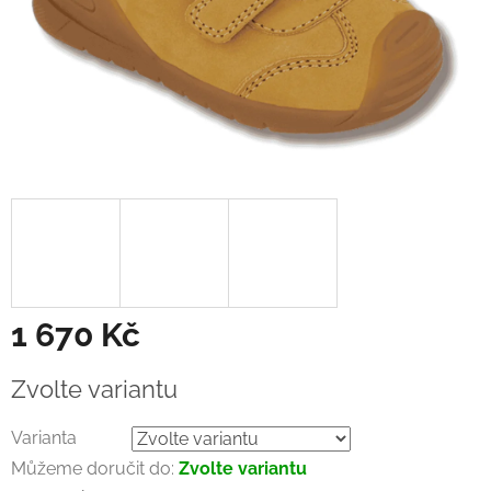
1 670 Kč
Měrná
Zvolte variantu
cena:
Varianta
Můžeme doručit do:
Zvolte variantu