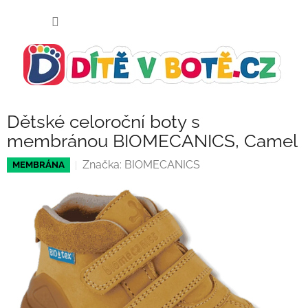
Přejít
NÁKUP
na
KOŠÍK
obsah
Dětské celoroční boty s
membránou BIOMECANICS, Camel
Značka:
BIOMECANICS
MEMBRÁNA