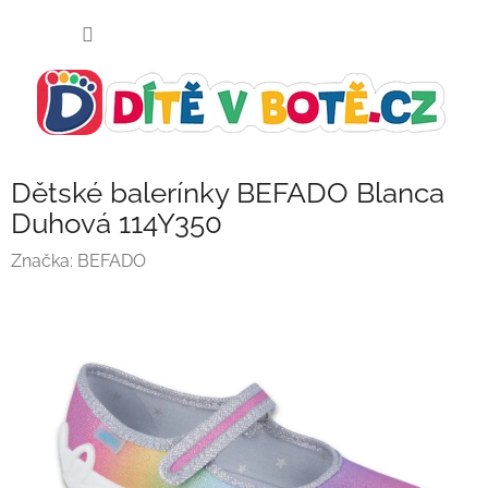
Přejít
NÁKUP
na
KOŠÍK
obsah
Dětské balerínky BEFADO Blanca
Duhová 114Y350
Značka:
BEFADO