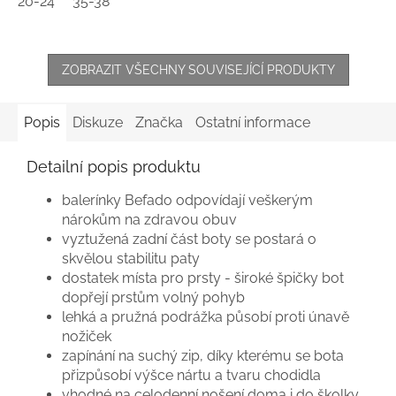
20-24
35-38
ZOBRAZIT VŠECHNY SOUVISEJÍCÍ PRODUKTY
Popis
Diskuze
Značka
Ostatní informace
Detailní popis produktu
balerínky Befado odpovídají veškerým
nárokům na zdravou obuv
vyztužená zadní část boty se postará o
skvělou stabilitu paty
dostatek místa pro prsty - široké špičky bot
dopřejí prstům volný pohyb
lehká a pružná podrážka působí proti únavě
nožiček
zapínání na suchý zip, díky kterému se bota
přizpůsobí výšce nártu a tvaru chodidla
vhodné na celodenní nošení doma i do školky