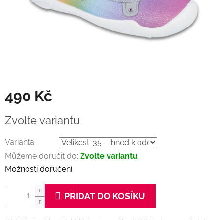
490 Kč
Měrná
Zvolte variantu
cena:
Varianta
Můžeme doručit do:
Zvolte variantu
Možnosti doručení
PŘIDAT DO KOŠÍKU