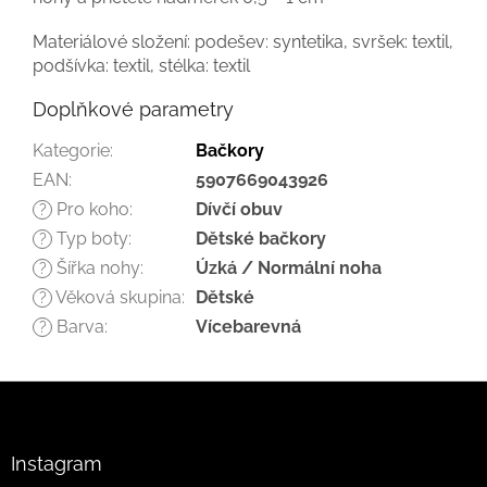
Materiálové složení: podešev: syntetika, svršek: textil,
podšívka: textil, stélka: textil
Doplňkové parametry
Kategorie
:
Bačkory
EAN
:
5907669043926
Pro koho
:
Dívčí obuv
?
Typ boty
:
Dětské bačkory
?
Šířka nohy
:
Úzká / Normální noha
?
Věková skupina
:
Dětské
?
Barva
:
Vícebarevná
?
Z
á
p
a
Instagram
t