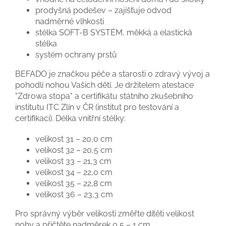
prodyšná podešev – zajišťuje odvod
nadměrné vlhkosti
stélka SOFT-B SYSTÉM, měkká a elastická
stélka
systém ochrany prstů
BEFADO je značkou péče a starosti o zdravý vývoj a
pohodlí nohou Vašich dětí. Je držitelem atestace
"Zdrowa stopa" a certifikátu státního zkušebního
institutu ITC Zlín v ČR (institut pro testování a
certifikaci). Délka vnitřní stélky:
velikost 31 – 20,0 cm
velikost 32 – 20,5 cm
velikost 33 – 21,3 cm
velikost 34 – 22,0 cm
velikost 35 – 22,8 cm
velikost 36 – 23,3 cm
Pro správný výběr velikosti změřte dítěti velikost
nohy a přičtěte nadměrek 0,5 – 1 cm