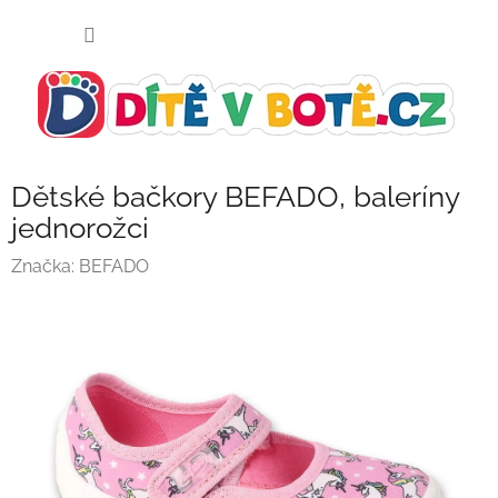
Přejít
NÁKUP
na
KOŠÍK
obsah
Dětské bačkory BEFADO, baleríny
jednorožci
Značka:
BEFADO