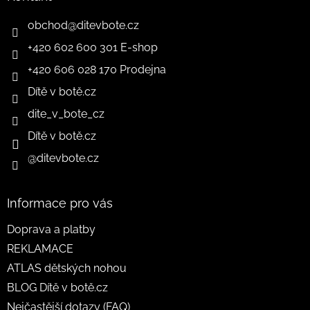
obchod
@
ditevbote.cz
+420 602 600 301 E-shop
+420 606 028 170 Prodejna
Dítě v botě.cz
dite_v_bote_cz
Dítě v botě.cz
@ditevbote.cz
Informace pro vás
Doprava a platby
REKLAMACE
ATLAS dětských nohou
BLOG Dítě v botě.cz
Nejčastější dotazy (FAQ)