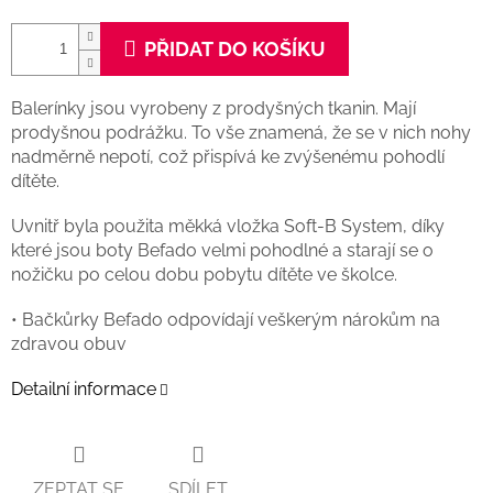
PŘIDAT DO KOŠÍKU
Balerínky jsou vyrobeny z prodyšných tkanin. Mají
prodyšnou podrážku. To vše znamená, že se v nich nohy
nadměrně nepotí, což přispívá ke zvýšenému pohodlí
dítěte.
Uvnitř byla použita měkká vložka Soft-B System, díky
které jsou boty Befado velmi pohodlné a starají se o
nožičku po celou dobu pobytu dítěte ve školce.
• Bačkůrky Befado odpovídají veškerým nárokům na
zdravou obuv
Detailní informace
ZEPTAT SE
SDÍLET