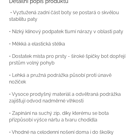
Detailní popis produktu
• Vyztužená zadní část boty se postará o skvělou
stabilitu paty
• Nízký klínový podpatek tlumí nárazy v oblasti paty
• Měkká a elastická stélka
• Dostatek místa pro prsty - široké špičky bot dopřejí
prstům volný pohyb
• Lehká a pružná podrážka působí proti únavě
nožiček
• Vysoce prodyšný materiál a odvětraná podrážka
zajišťují odvod nadměrné vlhkosti
• Zapínání na suchý zip, díky kterému se bota
přizpůsobí výšce nártu a tvaru chodidla
• Vhodné na celodenní nošení doma i do školky