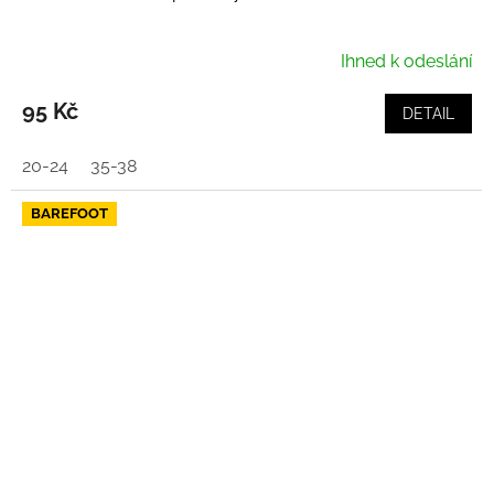
Ihned k odeslání
95 Kč
DETAIL
20-24
35-38
BAREFOOT