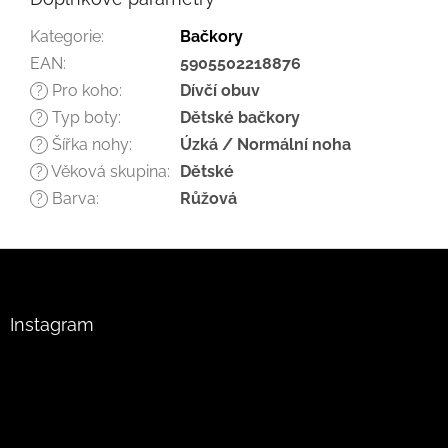
Kategorie
:
Bačkory
EAN
:
5905502218876
Pro koho
:
Dívčí obuv
?
Typ boty
:
Dětské bačkory
?
Šířka nohy
:
Úzká / Normální noha
?
Věková skupina
:
Dětské
?
Barva
:
Růžová
?
Z
á
p
a
Instagram
t
í