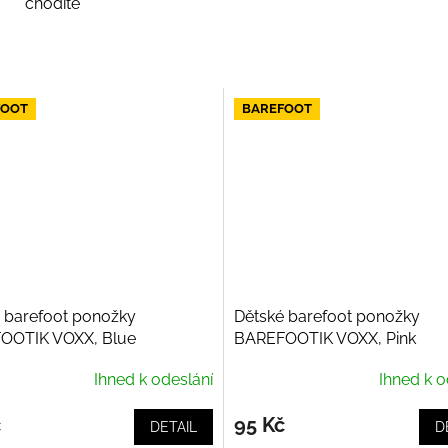
chodíte
FOOT
BAREFOOT
 barefoot ponožky
Dětské barefoot ponožky
OOTIK VOXX, Blue
BAREFOOTIK VOXX, Pink
Ihned k odeslání
Ihned k o
č
95 Kč
DETAIL
D