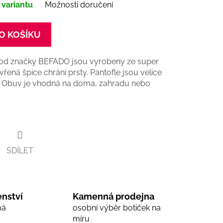
 variantu
Možnosti doručení
O KOŠÍKU
od značky BEFADO jsou vyrobeny ze super
řená špice chrání prsty. Pantofle jsou velice
. Obuv je vhodná na doma, zahradu nebo
SDÍLET
nství
Kamenná prodejna
má
osobní výběr botiček na
míru