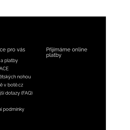
ce pro vás
Přijímáme online
platby
a platby
ACE
ětských nohou
ě v botě.cz
jší dotazy (FAQ)
í podmínky