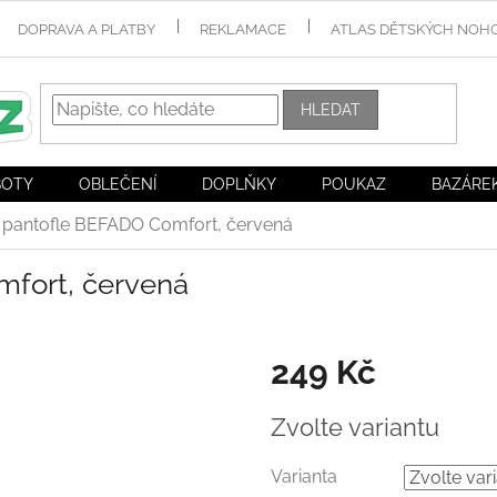
DOPRAVA A PLATBY
REKLAMACE
ATLAS DĚTSKÝCH NOH
HLEDAT
BOTY
OBLEČENÍ
DOPLŇKY
POUKAZ
BAZÁRE
 pantofle BEFADO Comfort, červená
fort, červená
249 Kč
Měrná
Zvolte variantu
cena:
Varianta