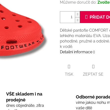
Můžeme doručit do:
Zvolte
PŘIDAT D
Dětské pantofle COMFORT 
lehkého materiálu EVA. Uzav
pohodlné, pružné a odolné
k vodě.
Detailní informace
TISK
ZEPTAT SE
VŠE skladem i na
Odborné porade
prodejně
víme jakou nohu 
dnes objednáte, zítra
vaše dítě