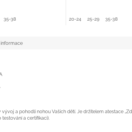
35-38
20-24
25-29
35-38
í informace
VA
ě
vývoj a pohodlí nohou Vašich dětí. Je držitelem atestace „Zdr
 testování a certifikaci).