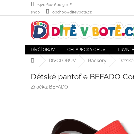
Přejít
+420 602 600 301 E-
na
shop
obchod@ditevbote.cz
obsah
DÍVČÍ OBUV
CHLAPECKÁ OBUV
PRVNÍ 
DÍVČÍ OBUV
Bačkory
Dětské
Domů
Dětské pantofle BEFADO Com
Značka:
BEFADO