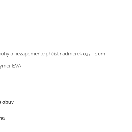
t nohy a nezapomeňte přičíst nadměrek 0,5 – 1 cm
polymer EVA
á obuv
ha