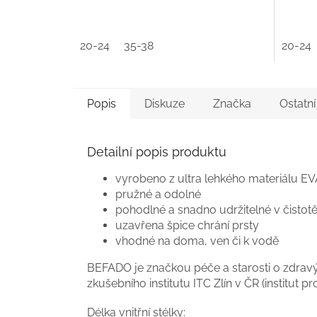
20-24
35-38
20-24
Popis
Diskuze
Značka
Ostatn
Detailní popis produktu
vyrobeno z ultra lehkého materiálu E
pružné a odolné
pohodlné a snadno udržitelné v čistot
uzavřena špice chrání prsty
vhodné na doma, ven či k vodě
BEFADO je značkou péče a starosti o zdravý 
zkušebního institutu ITC Zlín v ČR (institut pro
Délka vnitřní stélky: