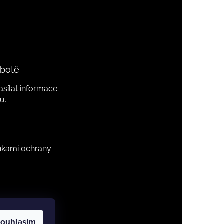
 botě
sílat informace
u.
kami ochrany
ouhlasím
 cookies