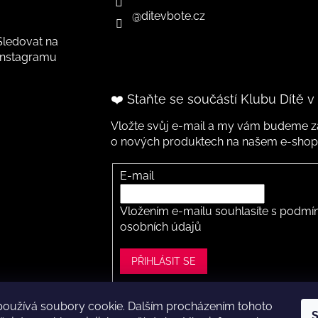
@ditevbote.cz
Sledovat na
Instagramu
❤️ Staňte se součástí Klubu Dítě v
Vložte svůj e-mail a my vám budeme za
o nových produktech na našem e-shop
E-mail
Vložením e-mailu souhlasíte s
podmín
osobních údajů
PŘIHLÁSIT SE
používá soubory cookie. Dalším procházením tohoto
S
ght 2026
Dítě v botě .cz
. Všechna práva vyhrazena.
Upravit nastavení