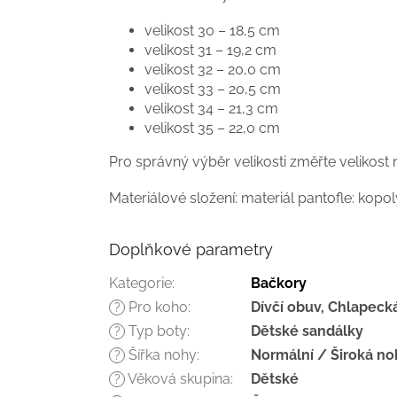
velikost 30 – 18,5 cm
velikost 31 – 19,2 cm
velikost 32 – 20,0 cm
velikost 33 – 20,5 cm
velikost 34 – 21,3 cm
velikost 35 – 22,0 cm
Pro správný výběr velikosti změřte velikos
Materiálové složení: materiál pantofle: ko
Doplňkové parametry
Kategorie
:
Bačkory
Pro koho
:
Dívčí obuv, Chlapeck
?
Typ boty
:
Dětské sandálky
?
Šířka nohy
:
Normální / Široká no
?
Věková skupina
:
Dětské
?