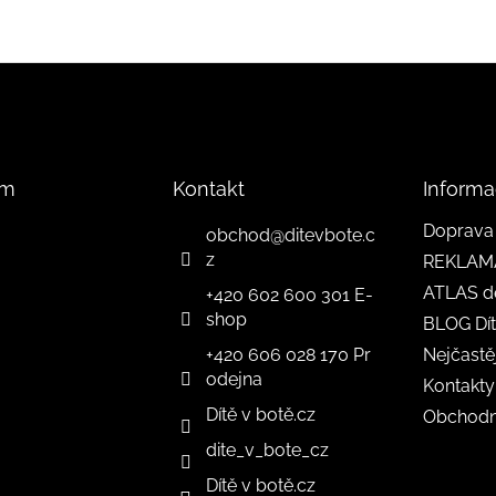
am
Kontakt
Informa
Doprava 
obchod
@
ditevbote.c
z
REKLAM
ATLAS d
+420 602 600 301 E-
shop
BLOG Dít
+420 606 028 170 Pr
Nejčastě
odejna
Kontakty
Dítě v botě.cz
Obchodn
dite_v_bote_cz
Dítě v botě.cz