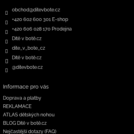
obchod
@
ditevbote.cz
+420 602 600 301 E-shop
+420 606 028 170 Prodejna
Dítě v botě.cz
dite_v_bote_cz
Dítě v botě.cz
@ditevbote.cz
Informace pro vás
Doprava a platby
REKLAMACE
ATLAS dětských nohou
BLOG Dítě v botě.cz
Nejčastější dotazy (FAQ)