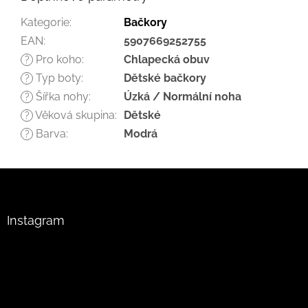
Kategorie
:
Bačkory
EAN
:
5907669252755
Pro koho
:
Chlapecká obuv
?
Typ boty
:
Dětské bačkory
?
Šířka nohy
:
Úzká / Normální noha
?
Věková skupina
:
Dětské
?
Barva
:
Modrá
?
Z
á
p
a
Instagram
t
í