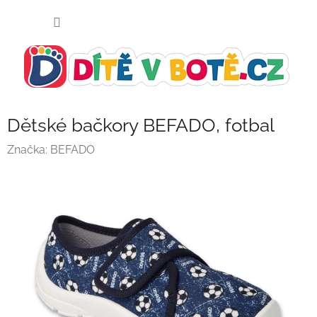
Přejít
NÁKUP
na
KOŠÍK
obsah
Dětské bačkory BEFADO, fotbal
Značka:
BEFADO