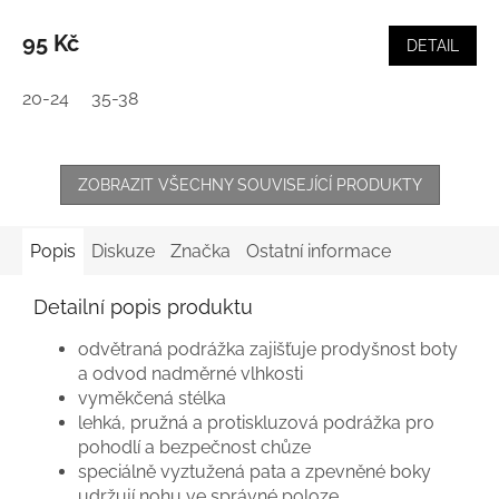
95 Kč
DETAIL
20-24
35-38
ZOBRAZIT VŠECHNY SOUVISEJÍCÍ PRODUKTY
Popis
Diskuze
Značka
Ostatní informace
Detailní popis produktu
odvětraná podrážka zajišťuje prodyšnost boty
a odvod nadměrné vlhkosti
vyměkčená stélka
lehká, pružná a protiskluzová podrážka pro
pohodlí a bezpečnost chůze
speciálně vyztužená pata a zpevněné boky
udržují nohu ve správné poloze