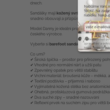
dnech.
Sandálky mají
kožený svršek
,
textilní podš
snadno obouvají a přizpůsobí různým tvarů
Model Danny je ideální pro každodenní nošení 
českého výrobce.
Vyberte si
barefoot sandálky BEDA
, které 
Co umí?
✔ Široká špička – prostor pro přirozený poh
✔ Vhodné pro normální nárt a užší patu
✔ Zpevněný opatek pro větší stabilitu
✔ Vrchní materiál: broušená kůže – měkká, 
✔ Textilní podšívka – příjemná i naboso
✔ Vyjímatelná kožená stélka bez anatomick
✔ Ohebná, protiskluzová gumová podrážka
✔ Dva suché zipy – snadné nazouvání
✔ Reflexní prvek na suchém zipu pro větší 