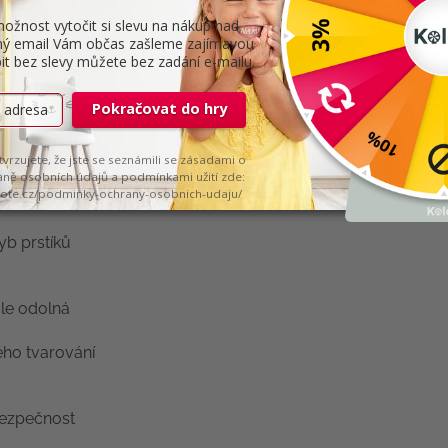
ívku
a
vyjímatelnou koženou stélku
bez podpory klenby. Dí
m dětské nožky – i dominantnímu palci nebo vyššímu nártu.
– do školky, na hřiště i na výlety. Nabízí nejen pohodlí a vol
děti milují a fyzioterapeuti doporučují.
yb prstíků
ale odolná
ého tvarování
bezpečnost