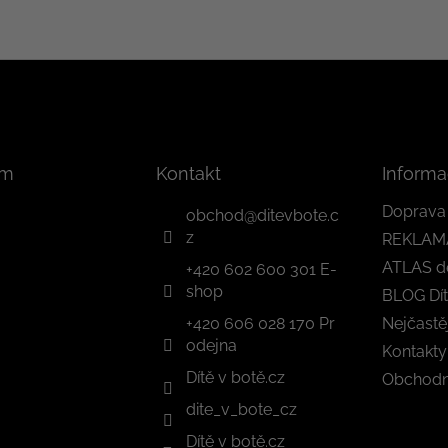
am
Kontakt
Informa
Doprava 
obchod
@
ditevbote.c
z
REKLAM
ATLAS d
+420 602 600 301 E-
shop
BLOG Dít
+420 606 028 170 Pr
Nejčastě
odejna
Kontakty
Dítě v botě.cz
Obchodn
dite_v_bote_cz
Dítě v botě.cz