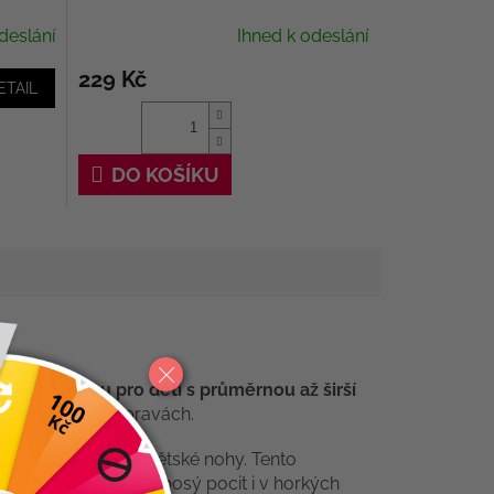
deslání
Ihned k odeslání
229 Kč
ETAIL
DO KOŠÍKU
ělou volbou pro děti s průměrnou až širší
 i při delších výpravách.
na zdravý vývoj dětské nohy. Tento
drážku – ideální pro bosý pocit i v horkých