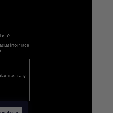
 botě
sílat informace
u.
kami ochrany
ouhlasím