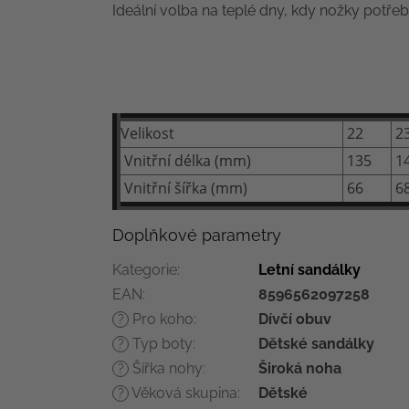
Ideální volba na teplé dny, kdy nožky potřeb
Velikost
22
2
Vnitřní délka (mm)
135
1
Vnitřní šířka (mm)
66
6
Doplňkové parametry
Kategorie
:
Letní sandálky
EAN
:
8596562097258
Pro koho
:
Dívčí obuv
?
Typ boty
:
Dětské sandálky
?
Šířka nohy
:
Široká noha
?
Věková skupina
:
Dětské
?