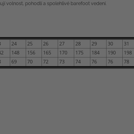
ují volnost, pohodlí a spolehlivé barefoot vedení.
3
24
25
26
27
28
29
30
31
42
148
156
165
170
175
184
190
198
8
69
70
72
73
74
76
76
78