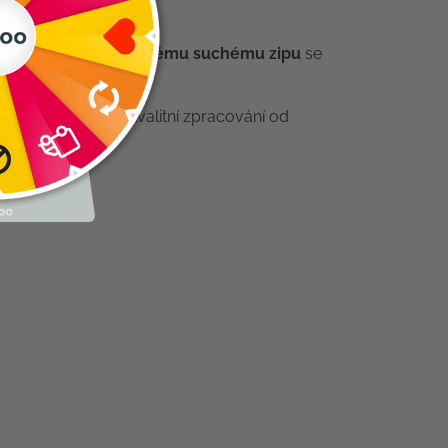
ky praktickému
dvojitému suchému zipu
se
nost pohybu, ale i kvalitní zpracování od