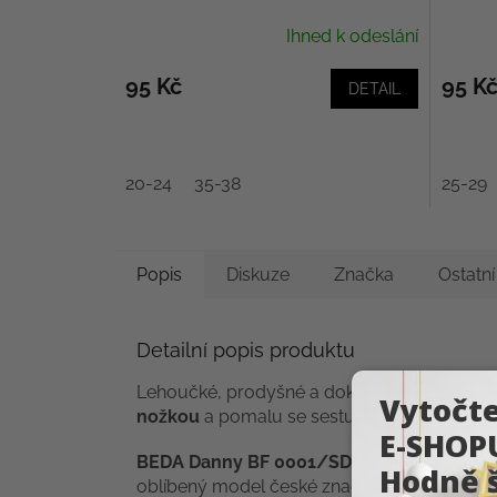
Ihned k odeslání
95 Kč
95 K
DETAIL
20-24
35-38
25-29
Popis
Diskuze
Značka
Ostatn
Detailní popis produktu
Lehoučké, prodyšné a dokonale pohodlné! T
nožkou
a pomalu se sestupnými prsty. Dík
BEDA Danny BF 0001/SD/W/OP
jsou
dět
oblíbený model české značky
BEDA barefo