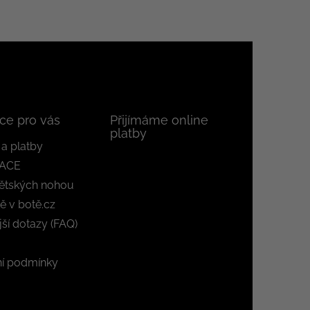
ce pro vás
Přijímáme online
platby
a platby
ACE
ětských nohou
ě v botě.cz
jší dotazy (FAQ)
í podmínky