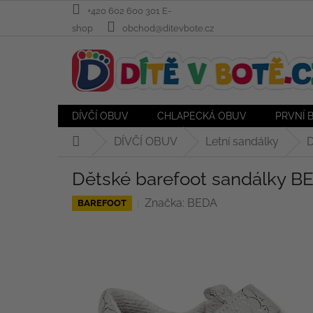
Přejít
+420 602 600 301 E-
na
shop
obchod@ditevbote.cz
obsah
DÍVČÍ OBUV
CHLAPECKÁ OBUV
PRVNÍ 
DÍVČÍ OBUV
Letní sandálky
D
Domů
Dětské barefoot sandálky B
Značka:
BEDA
BAREFOOT