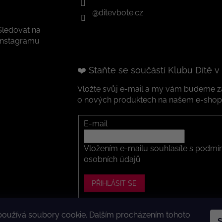
@ditevbote.cz
Sledovat na
Instagramu
❤️ Staňte se součástí Klubu Dítě v
Vložte svůj e-mail a my vám budeme za
o nových produktech na našem e-shop
E-mail
Vložením e-mailu souhlasíte s
podmín
osobních údajů
PŘIHLÁSIT SE
používá soubory cookie. Dalším procházením tohoto
S