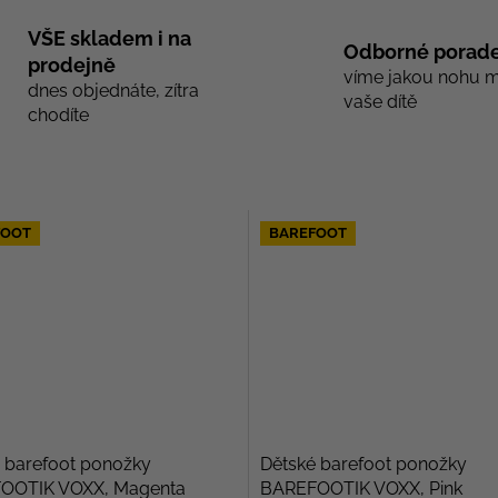
VŠE skladem i na
Odborné porade
prodejně
víme jakou nohu 
dnes objednáte, zítra
vaše dítě
chodíte
FOOT
BAREFOOT
 barefoot ponožky
Dětské barefoot ponožky
OOTIK VOXX, Magenta
BAREFOOTIK VOXX, Pink