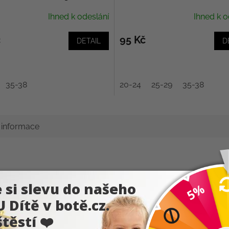
Ihned k odeslání
Ihned k o
č
95 Kč
DETAIL
D
35-38
20-24
25-29
35-38
í informace
yhle letní
barefoot sandálky od české značky Beda jsou skv
y
zpevněnému opatku
krásně drží tvar a poskytují noze oporu
ské letní barefoot sandálky
navržené s maximálním důrazem 
ot
nabízí prostornou špičku, měkkou konstrukci a flexibilní po