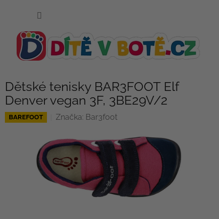
Přejít
NÁKUP
na
KOŠÍK
obsah
Dětské tenisky BAR3FOOT Elf
Denver vegan 3F, 3BE29V/2
Značka:
Bar3foot
BAREFOOT