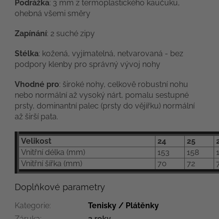
Podrážka
: 3 mm z termoplastického kaučuku,
ohebná všemi směry
Zapínání
: 2 suché zipy
Stélka
: kožená, vyjímatelná, netvarovaná - bez
podpory klenby pro správný vývoj nohy
Vhodné pro
: široké nohy, celkově robustní nohu
nebo normální až vysoký nárt, pomalu sestupné
prsty, dominantní palec (prsty do vějířku) normální
až širší pata.
Velikost
24
25
Vnitřní délka (mm)
153
158
1
Vnitřní šířka (mm)
70
72
Doplňkové parametry
Kategorie
:
Tenisky / Plátěnky
Záruka
:
2 roky