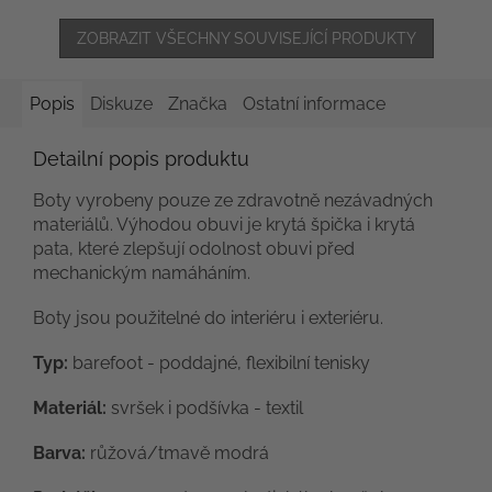
ZOBRAZIT VŠECHNY SOUVISEJÍCÍ PRODUKTY
Popis
Diskuze
Značka
Ostatní informace
Detailní popis produktu
Boty vyrobeny pouze ze zdravotně nezávadných
materiálů. Výhodou obuvi je krytá špička i krytá
pata, které zlepšují odolnost obuvi před
mechanickým namáháním.
Boty jsou použitelné do interiéru i exteriéru.
Typ:
barefoot - poddajné, flexibilní tenisky
Materiál:
svršek i podšívka - textil
Barva:
růžová/tmavě modrá