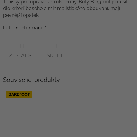
Tenisky pro opravdu široké nohy. Boty Bar3foot jsou šité
dle kritérií bosého a minimalistického obouvání, mají
pevnější opatek.
Detailní informace
ZEPTAT SE
SDÍLET
Související produkty
BAREFOOT