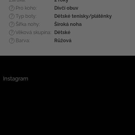
Pro koho
:
Dívčí obuv
?
Typ boty
:
Dětské tenisky/plátěnky
?
Šířka nohy
:
Široká noha
?
Věková skupina
:
Dětské
?
Barva
:
Růžová
?
Z
á
p
a
Instagram
t
í