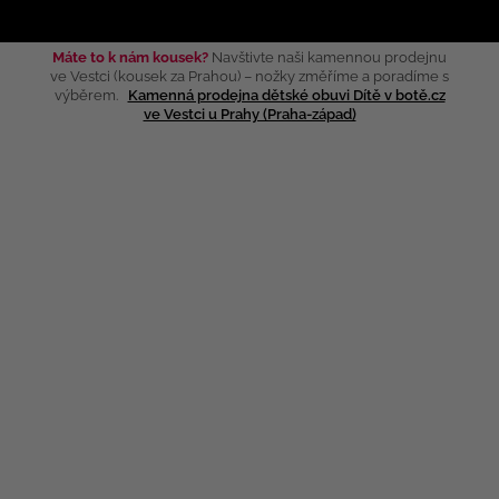
Máte to k nám kousek?
Navštivte naši kamennou prodejnu
ve Vestci (kousek za Prahou) – nožky změříme a poradíme s
výběrem.
Kamenná prodejna dětské obuvi Dítě v botě.cz
ve Vestci u Prahy (Praha-západ)