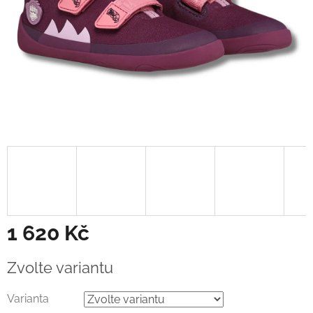
1 620 Kč
Měrná
Zvolte variantu
cena:
Varianta