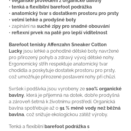
•
veganské provedení z organické bavlny
•
tenká a flexibilní barefoot podrážka
•
anatomický tvar s dostatkem prostoru pro prsty
•
velmi lehké a prodyšné boty
• zapínání na
suché zipy pro snadné obouvání
•
reflexní prvek na patě pro lepší viditelnost
Barefoot tenisky Affenzahn Sneaker Cotton
Lucky
jsou lehké a pohodlné dětské boty navržené
pro přirozený pohyb a zdravý vývoj dětské nohy.
Ergonomický střih respektuje anatomický tvar
chodidla a poskytuje dostatek prostoru pro prsty,
což umožňuje přirozené postavení nohy při chůzi.
Svršek i podšívka jsou vyrobeny ze
100% organické
bavlny
, která je příjemná na dotek, dobře prodyšná
a zároveň šetrná k životnímu prostředí. Organická
bavlna spotřebuje až o
91 % méně vody než běžná
bavlna
, což snižuje ekologickou zátěž výroby.
Tenká a flexibilní
barefoot podrážka s