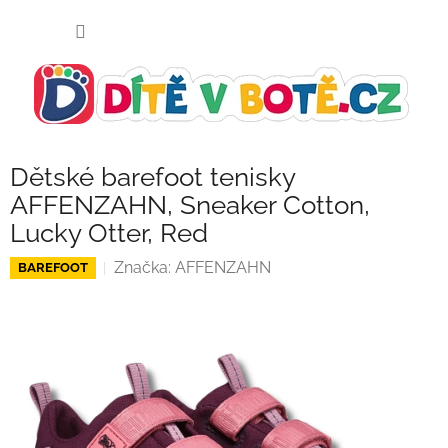
Přejít
NÁKUP
na
KOŠÍK
obsah
Dětské barefoot tenisky
AFFENZAHN, Sneaker Cotton,
Lucky Otter, Red
Značka:
AFFENZAHN
BAREFOOT