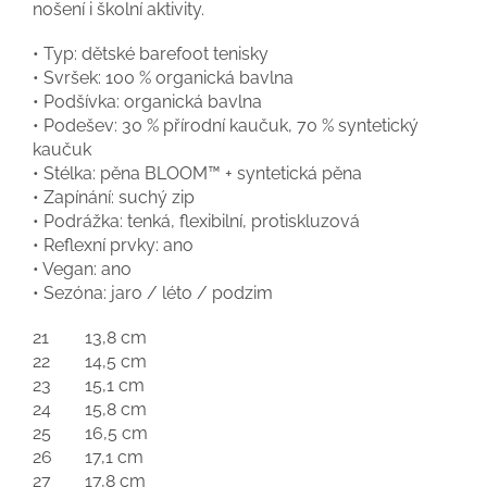
nošení i školní aktivity.
• Typ: dětské barefoot tenisky
• Svršek: 100 % organická bavlna
• Podšívka: organická bavlna
• Podešev: 30 % přírodní kaučuk, 70 % syntetický
kaučuk
• Stélka: pěna BLOOM™ + syntetická pěna
• Zapínání: suchý zip
• Podrážka: tenká, flexibilní, protiskluzová
• Reflexní prvky: ano
• Vegan: ano
• Sezóna: jaro / léto / podzim
21
13,8 cm
22
14,5 cm
23
15,1 cm
24
15,8 cm
25
16,5 cm
26
17,1 cm
27
17,8 cm