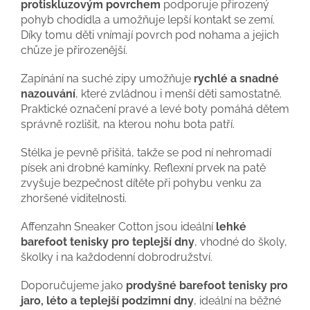
protiskluzovým povrchem
podporuje přirozený
pohyb chodidla a umožňuje lepší kontakt se zemí.
Díky tomu děti vnímají povrch pod nohama a jejich
chůze je přirozenější.
Zapínání na suché zipy umožňuje
rychlé a snadné
nazouvání
, které zvládnou i menší děti samostatně.
Praktické označení pravé a levé boty pomáhá dětem
správně rozlišit, na kterou nohu bota patří.
Stélka je pevně přišitá, takže se pod ní nehromadí
písek ani drobné kamínky. Reflexní prvek na patě
zvyšuje bezpečnost dítěte při pohybu venku za
zhoršené viditelnosti.
Affenzahn Sneaker Cotton jsou ideální
lehké
barefoot tenisky pro teplejší dny
, vhodné do školy,
školky i na každodenní dobrodružství.
Doporučujeme jako
prodyšné barefoot tenisky pro
jaro, léto a teplejší podzimní dny
, ideální na běžné