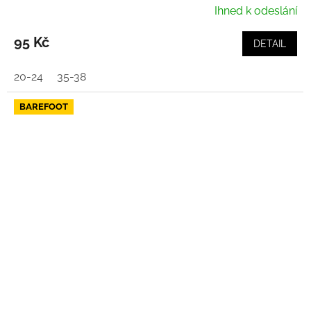
Ihned k odeslání
95 Kč
DETAIL
20-24
35-38
BAREFOOT