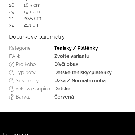
28
18,5 cm
29
19,1 cm
31
20,5 cm
32
21,1 cm
Doplňkové parametry
Kategorie
:
Tenisky / Plátěnky
EAN
:
Zvolte variantu
Pro koho
:
Dívčí obuv
?
Typ boty
:
Dětské tenisky/plátěnky
?
Šířka nohy
:
Úzká / Normální noha
?
Věková skupina
:
Dětské
?
Barva
:
Červená
?
Z
á
p
a
Instagram