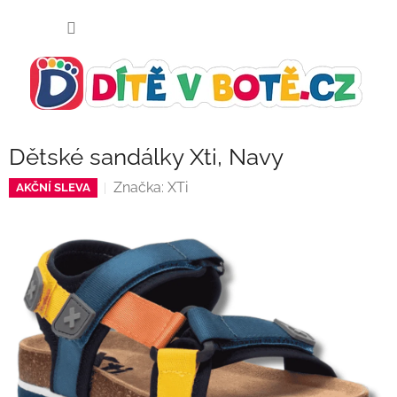
Přejít
NÁKUP
na
KOŠÍK
obsah
Dětské sandálky Xti, Navy
Značka:
XTi
AKČNÍ SLEVA