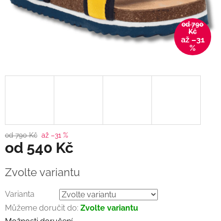
od 790
Kč
až –31
%
od 790 Kč
až –31 %
od
540 Kč
Měrná
Zvolte variantu
cena:
Varianta
Můžeme doručit do:
Zvolte variantu