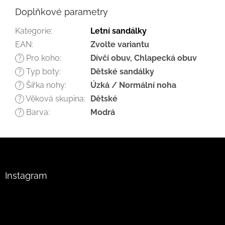
Doplňkové parametry
Kategorie
:
Letní sandálky
EAN
:
Zvolte variantu
Pro koho
:
Dívčí obuv, Chlapecká obuv
?
Typ boty
:
Dětské sandálky
?
Šířka nohy
:
Úzká / Normální noha
?
Věková skupina
:
Dětské
?
Barva
:
Modrá
?
Z
á
p
a
Instagram
t
í