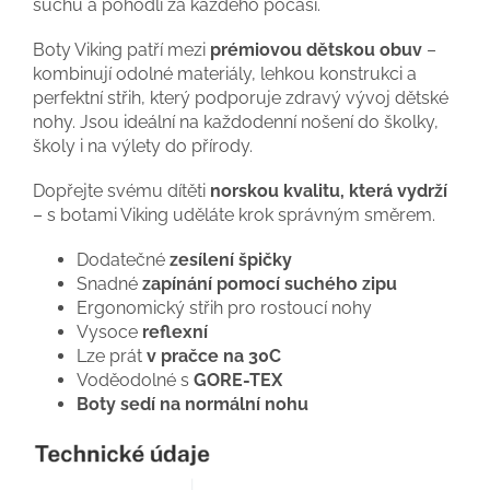
suchu a pohodlí za každého počasí.
Boty Viking patří mezi
prémiovou dětskou obuv
–
kombinují odolné materiály, lehkou konstrukci a
perfektní střih, který podporuje zdravý vývoj dětské
nohy. Jsou ideální na každodenní nošení do školky,
školy i na výlety do přírody.
Dopřejte svému dítěti
norskou kvalitu, která vydrží
– s botami Viking uděláte krok správným směrem.
Dodatečné
zesílení špičky
Snadné
zapínání pomocí suchého zipu
Ergonomický střih pro rostoucí nohy
Vysoce
reflexní
Lze prát
v pračce na 30C
Voděodolné s
GORE-TEX
Boty sedí na normální nohu