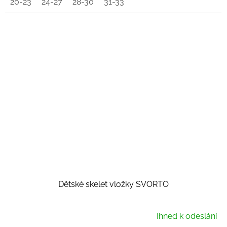
20-23
24-27
28-30
31-33
Dětské skelet vložky SVORTO
Ihned k odeslání