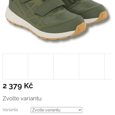
2 379 Kč
Měrná
Zvolte variantu
cena:
Varianta