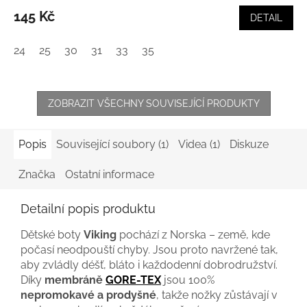
145 Kč
DETAIL
24
25
30
31
33
35
ZOBRAZIT VŠECHNY SOUVISEJÍCÍ PRODUKTY
Popis
Související soubory (1)
Videa (1)
Diskuze
Značka
Ostatní informace
Detailní popis produktu
Dětské boty
Viking
pochází z Norska – země, kde
počasí neodpouští chyby. Jsou proto navržené tak,
aby zvládly déšť, bláto i každodenní dobrodružství.
Díky
membráně
GORE-TEX
jsou 100%
nepromokavé a prodyšné
, takže nožky zůstávají v