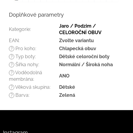
Doplňkové parametry
Jaro / Podzim /
Kategorie
:
CELOROČNÍ OBUV
EAN
:
Zvolte variantu
Pro koho
:
Chlapecká obuv
?
Typ boty
:
Dětské celoroční boty
?
Šířka nohy
:
Normální / Široká noha
?
Voděodolná
?
ANO
membrána
:
Věková skupina
:
Dětské
?
Barva
:
Zelená
?
Z
á
p
a
Instagram