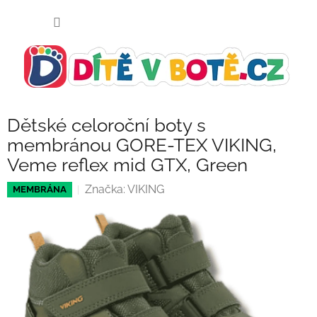
Přejít
NÁKUP
na
KOŠÍK
obsah
Dětské celoroční boty s
membránou GORE-TEX VIKING,
Veme reflex mid GTX, Green
Značka:
VIKING
MEMBRÁNA