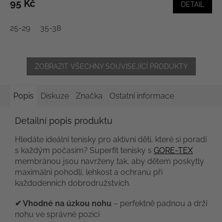
95 Kč
DETAIL
25-29
35-38
ZOBRAZIT VŠECHNY SOUVISEJÍCÍ PRODUKTY
Popis
Diskuze
Značka
Ostatní informace
Detailní popis produktu
Hledáte ideální tenisky pro aktivní děti, které si poradí
s každým počasím? Superfit tenisky s
GORE-TEX
membránou jsou navrženy tak, aby dětem poskytly
maximální pohodlí, lehkost a ochranu při
každodenních dobrodružstvích.
✔ Vhodné na úzkou nohu
– perfektně padnou a drží
nohu ve správné pozici