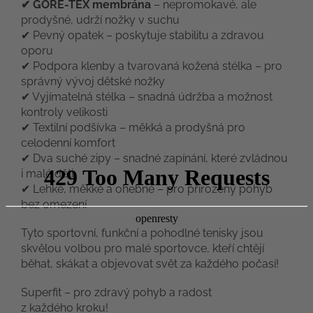
✔ GORE-TEX membrána
– nepromokavé, ale
prodyšné, udrží nožky v suchu
✔ Pevný opatek – poskytuje stabilitu a zdravou
oporu
✔ Podpora klenby a tvarovaná kožená stélka – pro
správný vývoj dětské nožky
✔ Vyjímatelná stélka – snadná údržba a možnost
kontroly velikosti
✔ Textilní podšívka – měkká a prodyšná pro
celodenní komfort
✔ Dva suché zipy – snadné zapínání, které zvládnou
i malé děti
✔ Lehké, měkké a ohebné – pro přirozený pohyb
bez omezení
Tyto sportovní, funkční a pohodlné tenisky jsou
skvělou volbou pro malé sportovce, kteří chtějí
běhat, skákat a objevovat svět za každého počasí!
Superfit – pro zdravý pohyb a radost
z každého kroku!