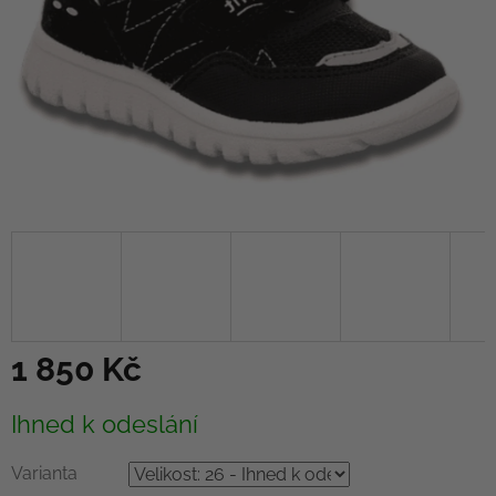
1 850 Kč
Měrná
Ihned k odeslání
cena:
Varianta