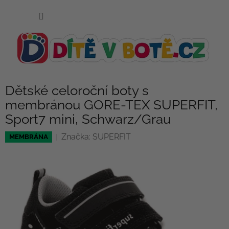
Přejít
NÁKUP
na
KOŠÍK
obsah
Dětské celoroční boty s
membránou GORE-TEX SUPERFIT,
Sport7 mini, Schwarz/Grau
Značka:
SUPERFIT
MEMBRÁNA