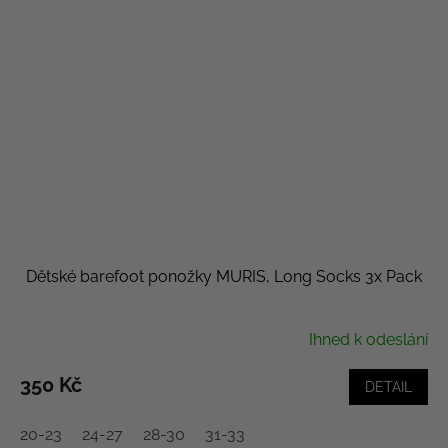
Dětské barefoot ponožky MURIS, Long Socks 3x Pack
Ihned k odeslání
350 Kč
DETAIL
20-23
24-27
28-30
31-33