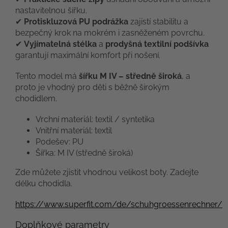
nastavitelnou šířku.
✔
Protiskluzová PU podrážka
zajistí stabilitu a
bezpečný krok na mokrém i zasněženém povrchu.
✔
Vyjímatelná stélka
a
prodyšná textilní podšívka
garantují maximální komfort při nošení.
Tento model má
šířku M IV – středně široká
, a
proto je vhodný pro děti s běžně širokým
chodidlem.
Vrchní materiál: textil / syntetika
Vnitřní materiál: textil
Podešev: PU
Šířka: M IV (středně široká)
Zde můžete zjistit vhodnou velikost boty. Zadejte
délku chodidla.
https://www.superfit.com/de/schuhgroessenrechner/
Doplňkové parametry