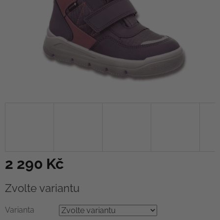
2 290 Kč
Měrná
Zvolte variantu
cena:
Varianta