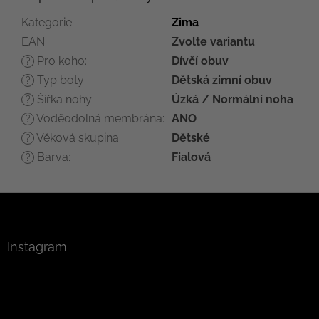
Kategorie
:
Zima
EAN
:
Zvolte variantu
Pro koho
:
Dívčí obuv
?
Typ boty
:
Dětská zimní obuv
?
Šířka nohy
:
Úzká / Normální noha
?
Voděodolná membrána
:
ANO
?
Věková skupina
:
Dětské
?
Barva
:
Fialová
?
Z
á
p
a
Instagram
t
í