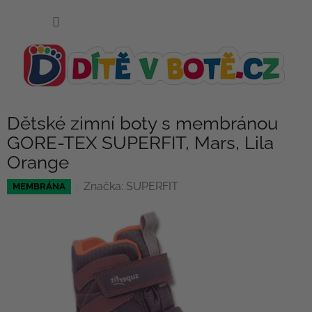
Přejít
NÁKUP
na
KOŠÍK
obsah
Dětské zimní boty s membránou
GORE-TEX SUPERFIT, Mars, Lila
Orange
Značka:
SUPERFIT
MEMBRÁNA