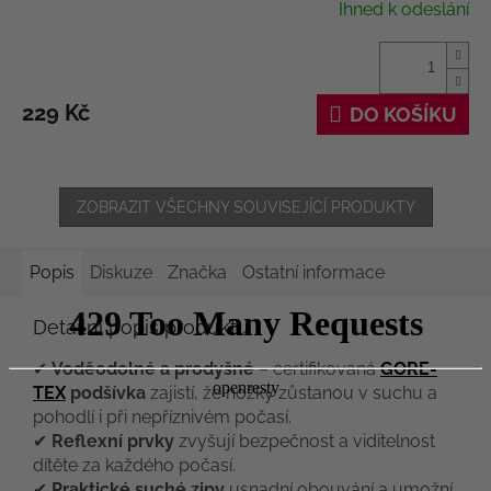
Ihned k odeslání
229 Kč
DO KOŠÍKU
ZOBRAZIT VŠECHNY SOUVISEJÍCÍ PRODUKTY
Popis
Diskuze
Značka
Ostatní informace
Detailní popis produktu
✔
Voděodolné a prodyšné
– certifikovaná
GORE-
TEX
podšívka
zajistí, že nožky zůstanou v suchu a
pohodlí i při nepříznivém počasí.
✔
Reflexní prvky
zvyšují bezpečnost a viditelnost
dítěte za každého počasí.
✔
Praktické suché zipy
usnadní obouvání a umožní