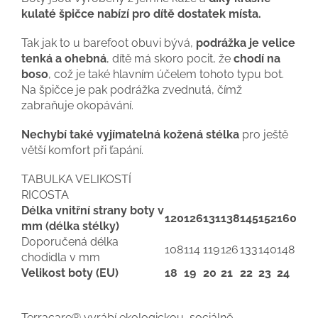
kulaté špičce nabízí pro dítě dostatek místa.
Tak jak to u barefoot obuvi bývá,
podrážka je velice
tenká a ohebná
, dítě má skoro pocit, že
chodí na
boso
, což je také hlavním účelem tohoto typu bot.
Na špičce je pak podrážka zvednutá, čímž
zabraňuje okopávání.
Nechybí také vyjímatelná kožená stélka
pro ještě
větší komfort při ťapání.
TABULKA VELIKOSTÍ
RICOSTA
Délka vnitřní strany boty v
120
126
131
138
145
152
160
mm (délka stélky)
Doporučená délka
108
114
119
126
133
140
148
chodidla v mm
Velikost boty (EU)
18
19
20
21
22
23
24
Terracare® vyrábí ekologickou, sociálně