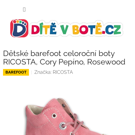
Přejít
NÁKUP
na
KOŠÍK
obsah
Dětské barefoot celoroční boty
RICOSTA, Cory Pepíno, Rosewood
Značka:
RICOSTA
BAREFOOT