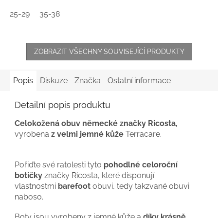
25-29
35-38
ZOBRAZIT VŠECHNY SOUVISEJÍCÍ PRODUKTY
Popis
Diskuze
Značka
Ostatní informace
Detailní popis produktu
Celokožená obuv německé značky Ricosta,
vyrobena
z velmi jemné kůže
Terracare.
Pořiďte své ratolesti tyto
pohodlné celoroční
botičky
značky Ricosta, které disponují
vlastnostmi
barefoot
obuvi, tedy takzvané obuvi
naboso.
Boty jsou vyrobeny z jemné kůže a
díky krásně