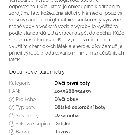
odpovědnou kůži, která je ohleduplná k přírodním
zdrojům. Tato koželužna sídlící v Německu používá
ve srovnání s jejími globálními konkurenty výrazně
méně vody a veškerá voda z výroby je vyčištěna
podle standardů EU a vrácena zpět do oběhu. Kůže
společnosti Terracare® je vyrábí s minimálním
využitím chemických látek a energie, díky čemuž je
při její výrobě produkováno minimum znečišťujících
látek.
Doplňkové parametry
Kategorie
:
Dívčí první boty
EAN
:
4059688954439
Pro koho
:
Dívčí obuv
?
Typ boty
:
Dětské celoroční boty
?
Šířka nohy
:
Úzká noha
?
Věková skupina
:
Dětské
?
Barva
:
Růžová
?