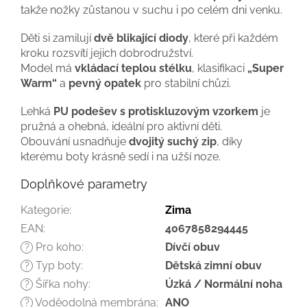
takže nožky zůstanou v suchu i po celém dni venku.
Děti si zamilují
dvě blikající diody
, které při každém
kroku rozsvítí jejich dobrodružství.
Model má
vkládací teplou stélku
, klasifikaci
„Super
Warm“
a
pevný opatek
pro stabilní chůzi.
Lehká
PU podešev s protiskluzovým vzorkem
je
pružná a ohebná, ideální pro aktivní děti.
Obouvání usnadňuje
dvojitý suchý zip
, díky
kterému boty krásně sedí i na užší noze.
Doplňkové parametry
Kategorie
:
Zima
EAN
:
4067858294445
Pro koho
:
Dívčí obuv
?
Typ boty
:
Dětská zimní obuv
?
Šířka nohy
:
Úzká / Normální noha
?
Voděodolná membrána
:
ANO
?