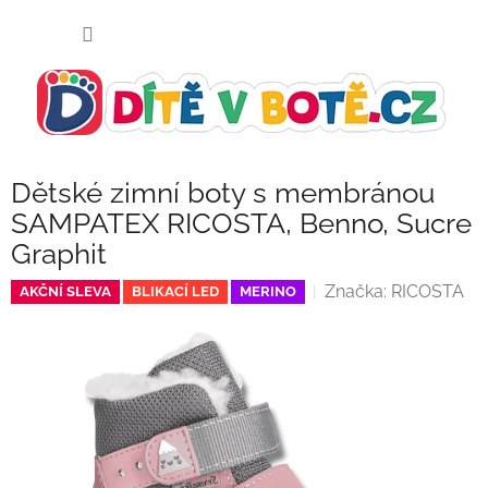
Přejít
NÁKUP
na
KOŠÍK
obsah
Dětské zimní boty s membránou
SAMPATEX RICOSTA, Benno, Sucre
Graphit
Značka:
RICOSTA
AKČNÍ SLEVA
BLIKACÍ LED
MERINO