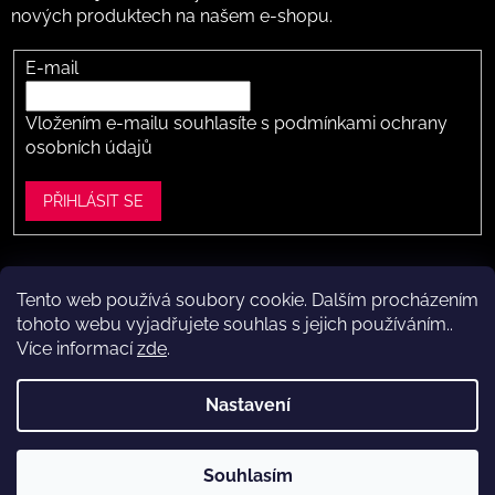
nových produktech na našem e-shopu.
E-mail
Vložením e-mailu souhlasíte s
podmínkami ochrany
osobních údajů
PŘIHLÁSIT SE
Tento web používá soubory cookie. Dalším procházením
Vytvořil Shoptet
tohoto webu vyjadřujete souhlas s jejich používáním..
Více informací
zde
.
Copyright 2026
Dítě v botě .cz
. Všechna práva vyhrazena.
Upravit nastavení cookies
Nastavení
Máte to k nám kousek?
Navštivte naši kamennou prodejnu
Souhlasím
ve Vestci (kousek za Prahou) – nožky změříme a poradíme s
výběrem.
Kamenná prodejna dětské obuvi Dítě v botě.cz