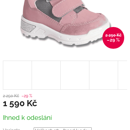
2 250 Kč
–29 %
2 250 Kč
–29 %
1 590 Kč
Měrná
Ihned k odeslání
cena: