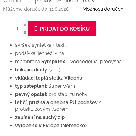
Varianta
Můžeme doručit do:
11.8.2026
Možnosti doručení
PŘIDAT DO KOŠÍKU
svršek: syntetika + textil
podšívka: jehněčí vlna
membrána
SympaTex
– voděodolná, prodyšná
blikající diody
(2 ks)
vkládací teplá stélka Vildona
typ zateplení:
Super Warm
pevný opatek
pro stabilitu nohy
lehčí, pružná a ohebná PU podešev
s
protiskluzovým vzorem
zapínání na suchý zip
vyrobeno v Evropě (Německo)