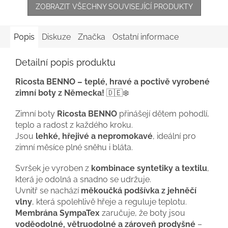
ZOBRAZIT VŠECHNY SOUVISEJÍCÍ PRODUKTY
Popis
Diskuze
Značka
Ostatní informace
Detailní popis produktu
Ricosta BENNO – teplé, hravé a poctivě vyrobené
zimní boty z Německa!
🇩🇪❄️
Zimní boty
Ricosta BENNO
přinášejí dětem pohodlí,
teplo a radost z každého kroku.
Jsou
lehké, hřejivé a nepromokavé
, ideální pro
zimní měsíce plné sněhu i bláta.
Svršek je vyroben z
kombinace syntetiky a textilu
,
která je odolná a snadno se udržuje.
Uvnitř se nachází
měkoučká podšívka z jehněčí
vlny
, která spolehlivě hřeje a reguluje teplotu.
Membrána SympaTex
zaručuje, že boty jsou
voděodolné, větruodolné a zároveň prodyšné
–