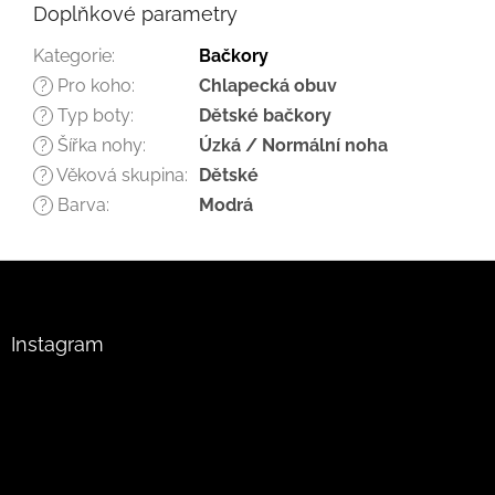
Doplňkové parametry
Kategorie
:
Bačkory
Pro koho
:
Chlapecká obuv
?
Typ boty
:
Dětské bačkory
?
Šířka nohy
:
Úzká / Normální noha
?
Věková skupina
:
Dětské
?
Barva
:
Modrá
?
Z
á
p
a
Instagram
t
í