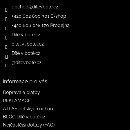
obchod
@
ditevbote.cz
+420 602 600 301 E-shop
+420 606 028 170 Prodejna
Dítě v botě.cz
dite_v_bote_cz
Dítě v botě.cz
@ditevbote.cz
Informace pro vás
Doprava a platby
REKLAMACE
ATLAS dětských nohou
BLOG Dítě v botě.cz
Nejčastější dotazy (FAQ)