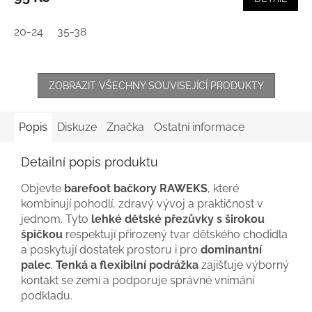
20-24
35-38
ZOBRAZIT VŠECHNY SOUVISEJÍCÍ PRODUKTY
Popis
Diskuze
Značka
Ostatní informace
Detailní popis produktu
Objevte
barefoot bačkory RAWEKS
, které
kombinují pohodlí, zdravý vývoj a praktičnost v
jednom. Tyto
lehké dětské přezůvky s širokou
špičkou
respektují přirozený tvar dětského chodidla
a poskytují dostatek prostoru i pro
dominantní
palec
.
Tenká a flexibilní podrážka
zajišťuje výborný
kontakt se zemí a podporuje správné vnímání
podkladu.