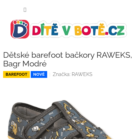
Přejít
NÁKUP
na
KOŠÍK
obsah
Dětské barefoot bačkory RAWEKS,
Bagr Modré
Značka:
RAWEKS
BAREFOOT
NOVÉ