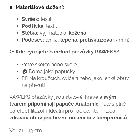
🧵
Materiálové složení:
Svršek:
textil
Podšívka:
textil
Stélka:
vyjímatelná,
kožená
Podešev:
tenká,
lepená
,
protiskluzová
(3 mm)
🎯
Kde využijete barefoot přezůvky RAWEKS?
👶 Ve školce nebo škole
🏠 Doma jako papučky
🧘‍♀️ Na kroužcích, cvičení nebo jako lehká obuv
na přezutí
RAWEKS přezůvky jsou stylové, hravé a
svým
tvarem připomínají papuče Anatomic
– ale s plně
barefoot filozofií. Ideální pro rodiče, kteří hledají
zdravou obuv pro běžné nošení bez kompromisů
.
Vel. 21 - 13 cm