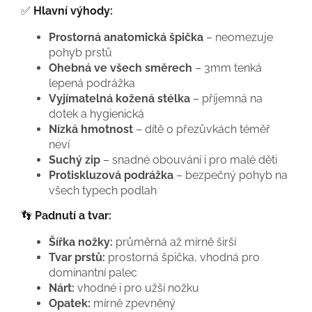
✅
Hlavní výhody:
Prostorná anatomická špička
– neomezuje
pohyb prstů
Ohebná ve všech směrech
– 3mm tenká
lepená podrážka
Vyjímatelná kožená stélka
– příjemná na
dotek a hygienická
Nízká hmotnost
– dítě o přezůvkách téměř
neví
Suchý zip
– snadné obouvání i pro malé děti
Protiskluzová podrážka
– bezpečný pohyb na
všech typech podlah
👣
Padnutí a tvar:
Šířka nožky:
průměrná až mírně širší
Tvar prstů:
prostorná špička, vhodná pro
dominantní palec
Nárt:
vhodné i pro užší nožku
Opatek:
mírně zpevněný