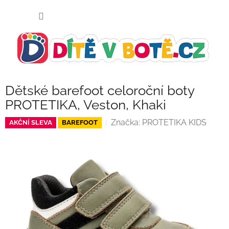
Přejít
NÁKUP
na
KOŠÍK
obsah
Dětské barefoot celoroční boty
PROTETIKA, Veston, Khaki
Značka:
PROTETIKA KIDS
AKČNÍ SLEVA
BAREFOOT