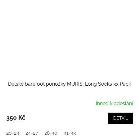
Dětské barefoot ponožky MURIS, Long Socks 3x Pack
Ihned k odeslání
350 Kč
DETAIL
20-23
24-27
28-30
31-33