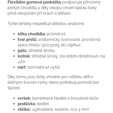
Flexibilní gumová podrážka
podporuje přirozený
pohyb chodidla a díky okopu chrání špičku boty
před okopáním při hrách a běhání.
Tyhle tenisky respektují dětskou anatomii:
šířka chodidla:
průměrná
tvar prstů:
anatomicky tvarovaná, prostorná
špice (místo i pro prsty do vějířku)
pata:
středně široká
kotník:
středně široký, lze dobře dotáhnout i na
užší
nárt:
normální až vyšší
Díky tomu jsou boty vhodné pro většinu dětí s
běžným tvarem nohy, které potřebují pohodlí bez
tlačení.
svršek:
kombinace hladké a broušené kůže
podšívka:
textilní
stélka:
vyjímatelná, kožená, cca 3 mm