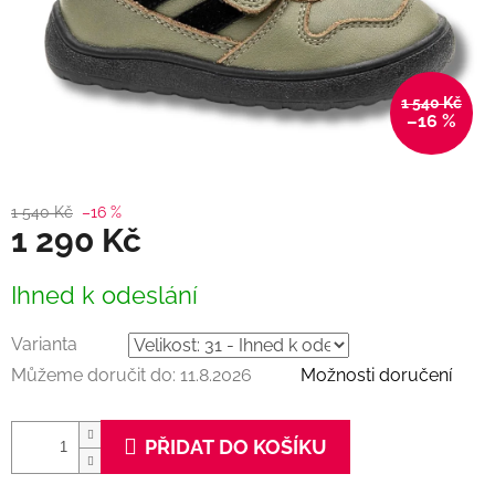
1 540 Kč
–16 %
1 540 Kč
–16 %
1 290 Kč
Měrná
Ihned k odeslání
cena:
Varianta
Můžeme doručit do:
11.8.2026
Možnosti doručení
PŘIDAT DO KOŠÍKU