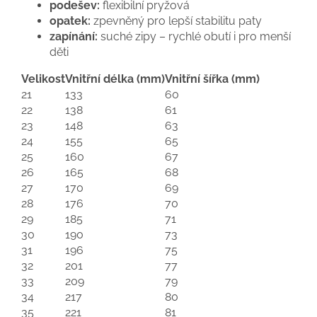
podešev:
flexibilní pryžová
opatek:
zpevněný pro lepší stabilitu paty
zapínání:
suché zipy – rychlé obutí i pro menší
děti
Velikost
Vnitřní délka (mm)
Vnitřní šířka (mm)
21
133
60
22
138
61
23
148
63
24
155
65
25
160
67
26
165
68
27
170
69
28
176
70
29
185
71
30
190
73
31
196
75
32
201
77
33
209
79
34
217
80
35
221
81