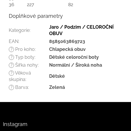
36
227
82
Doplňkové parametry
Jaro / Podzim / CELOROČNÍ
Kategorie
:
OBUV
EAN
:
8585063869723
Pro koho
:
Chlapecká obuv
?
Typ boty
:
Dětské celoroční boty
?
Šířka nohy
:
Normální / Široká noha
?
Věková
?
Dětské
skupina
:
Barva
:
Zelená
?
Z
á
p
a
Instagram
t