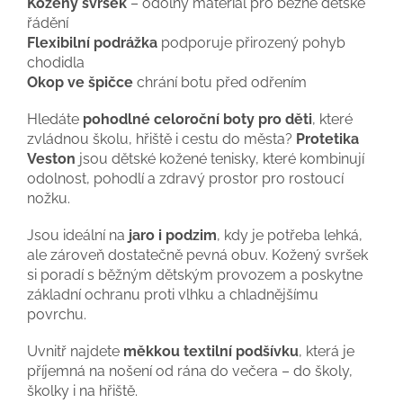
Kožený svršek
– odolný materiál pro běžné dětské
řádění
Flexibilní podrážka
podporuje přirozený pohyb
chodidla
Okop ve špičce
chrání botu před odřením
Hledáte
pohodlné celoroční boty pro děti
, které
zvládnou školu, hřiště i cestu do města?
Protetika
Veston
jsou dětské kožené tenisky, které kombinují
odolnost, pohodlí a zdravý prostor pro rostoucí
nožku.
Jsou ideální na
jaro i podzim
, kdy je potřeba lehká,
ale zároveň dostatečně pevná obuv. Kožený svršek
si poradí s běžným dětským provozem a poskytne
základní ochranu proti vlhku a chladnějšímu
povrchu.
Uvnitř najdete
měkkou textilní podšívku
, která je
příjemná na nošení od rána do večera – do školy,
školky i na hřiště.