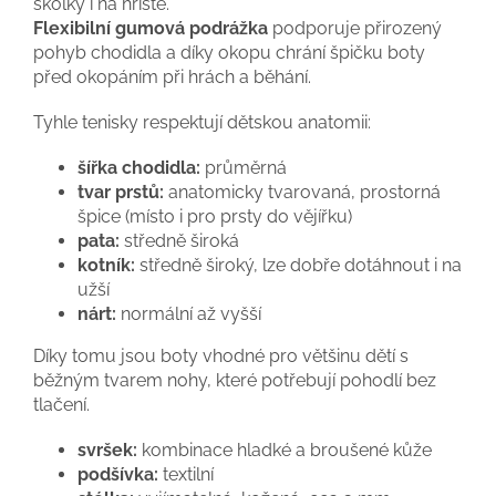
školky i na hřiště.
Flexibilní gumová podrážka
podporuje přirozený
pohyb chodidla a díky okopu chrání špičku boty
před okopáním při hrách a běhání.
Tyhle tenisky respektují dětskou anatomii:
šířka chodidla:
průměrná
tvar prstů:
anatomicky tvarovaná, prostorná
špice (místo i pro prsty do vějířku)
pata:
středně široká
kotník:
středně široký, lze dobře dotáhnout i na
užší
nárt:
normální až vyšší
Díky tomu jsou boty vhodné pro většinu dětí s
běžným tvarem nohy, které potřebují pohodlí bez
tlačení.
svršek:
kombinace hladké a broušené kůže
podšívka:
textilní