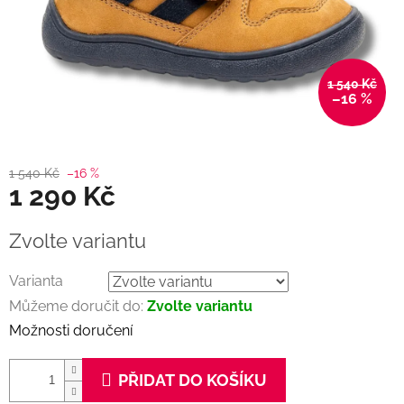
1 540 Kč
–16 %
1 540 Kč
–16 %
1 290 Kč
Měrná
Zvolte variantu
cena:
Varianta
Můžeme doručit do:
Zvolte variantu
Možnosti doručení
PŘIDAT DO KOŠÍKU