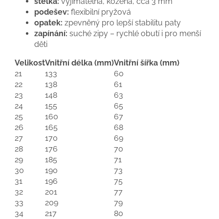
stélka:
vyjímatelná, kožená, cca 3 mm
podešev:
flexibilní pryžová
opatek:
zpevněný pro lepší stabilitu paty
zapínání:
suché zipy – rychlé obutí i pro menší
děti
Velikost
Vnitřní délka (mm)
Vnitřní šířka (mm)
21
133
60
22
138
61
23
148
63
24
155
65
25
160
67
26
165
68
27
170
69
28
176
70
29
185
71
30
190
73
31
196
75
32
201
77
33
209
79
34
217
80