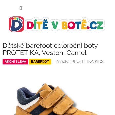
Přejít
NÁKUP
na
KOŠÍK
obsah
Dětské barefoot celoroční boty
PROTETIKA, Veston, Camel
Značka:
PROTETIKA KIDS
AKČNÍ SLEVA
BAREFOOT