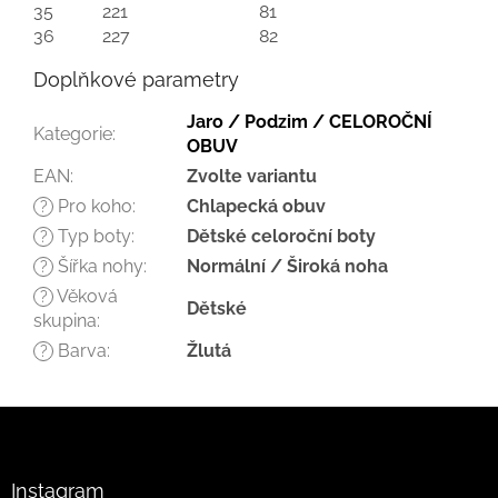
35
221
81
36
227
82
Doplňkové parametry
Jaro / Podzim / CELOROČNÍ
Kategorie
:
OBUV
EAN
:
Zvolte variantu
Pro koho
:
Chlapecká obuv
?
Typ boty
:
Dětské celoroční boty
?
Šířka nohy
:
Normální / Široká noha
?
Věková
?
Dětské
skupina
:
Barva
:
Žlutá
?
Z
á
p
a
Instagram