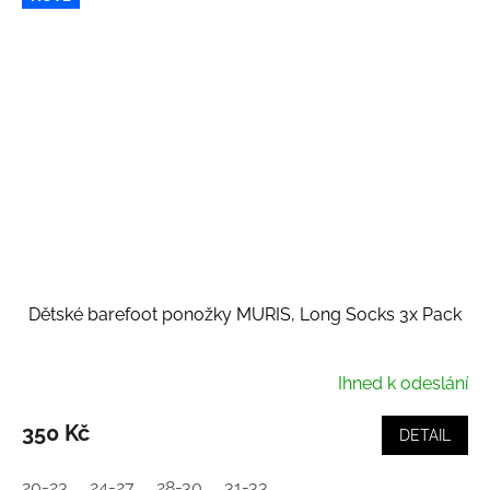
Dětské barefoot ponožky MURIS, Long Socks 3x Pack
Ihned k odeslání
350 Kč
DETAIL
20-23
24-27
28-30
31-33