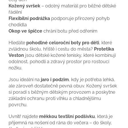
Kožený svršek
– odolný materiál pro běžné dětské
řádění
Flexibilní podrážka
podporuje přirozený pohyb
chodidla
Okop ve špičce
chrání botu před odřením
Hledáte
pohodlné celoroční boty pro děti
, které
zvládnou školu, hřiště i cestu do města?
Protetika
Veston
jsou dětské kožené tenisky, které kombinují
odolnost, pohodlí a zdravý prostor pro rostoucí
nožku.
Jsou ideální na
jaro i podzim
, kdy je potřeba lehká,
ale zároveň dostatečně pevná obuv. Kožený svršek
si poradí s běžným dětským provozem a poskytne
základní ochranu proti vlhku a chladnějšímu
povrchu.
Uvnitř najdete
měkkou textilní podšívku
, která je
příjemná na nošení od rána do večera – do školy,