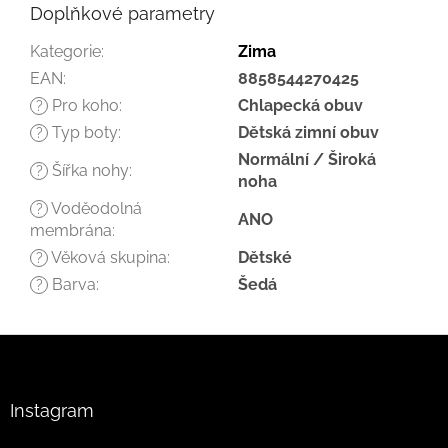
Doplňkové parametry
Kategorie
:
Zima
EAN
:
8858544270425
Pro koho
:
Chlapecká obuv
?
Typ boty
:
Dětská zimní obuv
?
Normální / Široká
Šířka nohy
:
?
noha
Voděodolná
?
ANO
membrána
:
Věková skupina
:
Dětské
?
Barva
:
Šedá
?
Z
á
p
a
Instagram
t