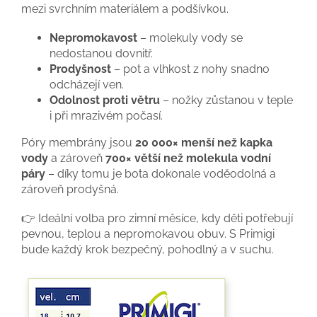
mezi svrchním materiálem a podšívkou.
Nepromokavost
– molekuly vody se
nedostanou dovnitř.
Prodyšnost
– pot a vlhkost z nohy snadno
odcházejí ven.
Odolnost proti větru
– nožky zůstanou v teple
i při mrazivém počasí.
Póry membrány jsou
20 000× menší než kapka
vody
a zároveň
700× větší než molekula vodní
páry
– díky tomu je bota dokonale voděodolná a
zároveň prodyšná.
👉 Ideální volba pro zimní měsíce, kdy děti potřebují
pevnou, teplou a nepromokavou obuv. S Primigi
bude každý krok bezpečný, pohodlný a v suchu.