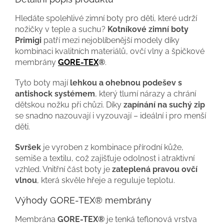
Hledáte spolehlivé zimní boty pro děti, které udrží
nožičky v teple a suchu?
Kotníkové zimní boty
Primigi
patří mezi nejoblíbenější modely díky
kombinaci kvalitních materiálů, ovčí vlny a špičkové
membrány
GORE-TEX
®
.
Tyto boty mají
lehkou a ohebnou podešev s
antishock systémem
, který tlumí nárazy a chrání
dětskou nožku při chůzi. Díky
zapínání na suchý zip
se snadno nazouvají i vyzouvají – ideální i pro menší
děti.
Svršek
je vyroben z kombinace přírodní kůže,
semiše a textilu, což zajišťuje odolnost i atraktivní
vzhled. Vnitřní část boty je
zateplená pravou ovčí
vlnou
, která skvěle hřeje a reguluje teplotu.
Výhody GORE-TEX® membrány
Membrána
GORE-TEX®
je tenká teflonová vrstva