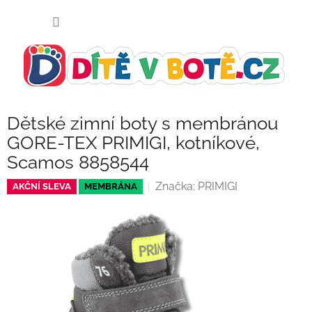
Přejít
NÁKUP
na
KOŠÍK
obsah
Dětské zimní boty s membránou
GORE-TEX PRIMIGI, kotníkové,
Scamos 8858544
Značka:
PRIMIGI
AKČNÍ SLEVA
MEMBRÁNA