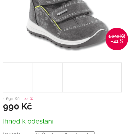
1 690 Kč
–41 %
1 690 Kč
–41 %
990 Kč
Měrná
Ihned k odeslání
cena: