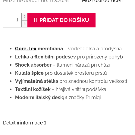
Můžeme doručit do:
11.8.2026
Možnosti doručení
PŘIDAT DO KOŠÍKU
Gore-Tex
membrána
– voděodolná a prodyšná
Lehká a flexibilní podešev
pro přirozený pohyb
Shock absorber
– tlumení nárazů při chůzi
Kulatá špice
pro dostatek prostoru prstů
Vyjímatelná stélka
pro snadnou kontrolu velikosti
Textilní kožíšek
– hřejivá vnitřní podšívka
Moderní italský design
značky Primigi
Detailní informace