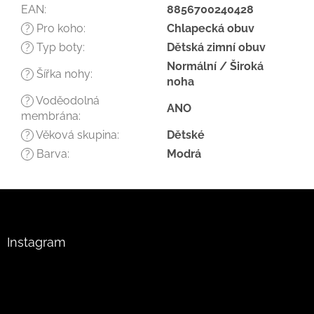
EAN
:
8856700240428
Pro koho
:
Chlapecká obuv
?
Typ boty
:
Dětská zimní obuv
?
Normální / Široká
Šířka nohy
:
?
noha
Voděodolná
?
ANO
membrána
:
Věková skupina
:
Dětské
?
Barva
:
Modrá
?
Z
á
p
a
Instagram
t
í