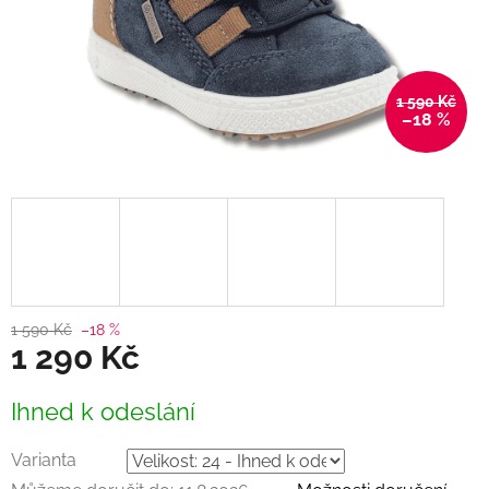
1 590 Kč
–18 %
1 590 Kč
–18 %
1 290 Kč
Měrná
Ihned k odeslání
cena:
Varianta