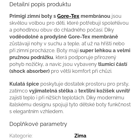
Detailní popis produktu
Primigi zimní boty s
Gore-Tex
membránou
jsou
skvělou volbou pro děti, které potřebují spolehlivou
a pohodlnou obuv do chladného počasí. Díky
voděodolné a prodyšné Gore-Tex membráně
zůstávají nohy v suchu a teple, ať už na hřišti nebo
při zimní procházce. Boty mají
super lehkou a velmi
pružnou podrážku
, která podporuje přirozený
pohyb nožičky, a navíc jsou vybaveny
tlumicí částí
(shock absorber)
pro větší komfort při chůzi.
Kulatá špice
poskytuje dostatek prostoru pro prsty,
zatímco
vyjímatelná stélka
a
textilní kožíšek uvnitř
zajistí teplo i při nižších teplotách. Díky modernímu
italskému designu spojují tyto dětské boty funkčnost
s elegantním vzhledem.
Doplňkové parametry
Kategorie
:
Zima