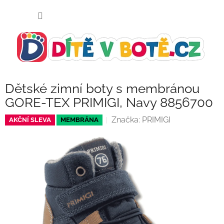
Přejít
NÁKUP
na
KOŠÍK
obsah
Dětské zimní boty s membránou
GORE-TEX PRIMIGI, Navy 8856700
Značka:
PRIMIGI
AKČNÍ SLEVA
MEMBRÁNA