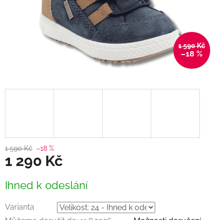
1 590 Kč
–18 %
1 590 Kč
–18 %
1 290 Kč
Měrná
Ihned k odeslání
cena:
Varianta