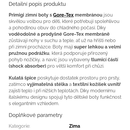
Detailní popis produktu
Primigi zimní boty s
Gore-Tex
membránou
jsou
skvělou volbou pro děti, které potřebují spolehlivou
a pohodlnou obuv do chladného počasí. Díky
voděodolné a prodyšné Gore-Tex membráně
zůstávají nohy v suchu a teple, ať už na hřišti nebo
při zimní procházce. Boty mají
super lehkou a velmi
pružnou podrážku
, která podporuje přirozený
pohyb nožičky, a navíc jsou vybaveny
tlumicí částí
(shock absorber)
pro větší komfort při chůzi.
Kulatá špice
poskytuje dostatek prostoru pro prsty,
zatímco
vyjímatelná stélka
a
textilní kožíšek uvnitř
zajistí teplo i při nižších teplotách. Díky modernímu
italskému designu spojují tyto dětské boty funkčnost
s elegantním vzhledem.
Doplňkové parametry
Kategorie
:
Zima