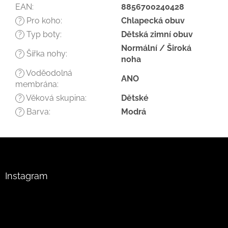
EAN
:
8856700240428
Pro koho
:
Chlapecká obuv
?
Typ boty
:
Dětská zimní obuv
?
Normální / Široká
Šířka nohy
:
?
noha
Voděodolná
?
ANO
membrána
:
Věková skupina
:
Dětské
?
Barva
:
Modrá
?
Z
á
p
a
Instagram
t
í