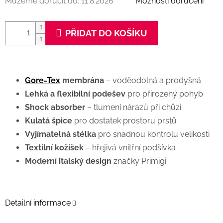
Můžeme doručit do:
11.8.2026
Možnosti doručení
PŘIDAT DO KOŠÍKU
Gore-Tex
membrána
– voděodolná a prodyšná
Lehká a flexibilní podešev
pro přirozený pohyb
Shock absorber
– tlumení nárazů při chůzi
Kulatá špice
pro dostatek prostoru prstů
Vyjímatelná stélka
pro snadnou kontrolu velikosti
Textilní kožíšek
– hřejivá vnitřní podšívka
Moderní italský design
značky Primigi
Detailní informace