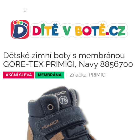
Přejít
NÁKUP
na
KOŠÍK
obsah
Dětské zimní boty s membránou
GORE-TEX PRIMIGI, Navy 8856700
Značka:
PRIMIGI
AKČNÍ SLEVA
MEMBRÁNA