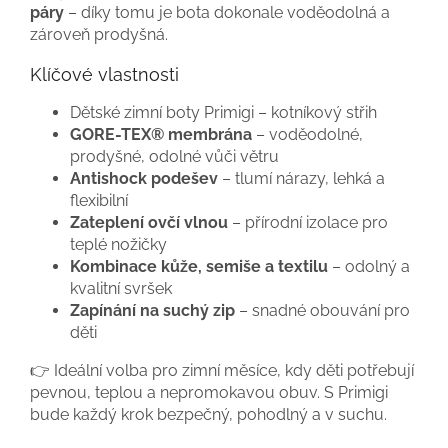
páry
– díky tomu je bota dokonale voděodolná a
zároveň prodyšná.
Klíčové vlastnosti
Dětské zimní boty Primigi – kotníkový střih
GORE-TEX® membrána
– voděodolné,
prodyšné, odolné vůči větru
Antishock podešev
– tlumí nárazy, lehká a
flexibilní
Zateplení ovčí vlnou
– přírodní izolace pro
teplé nožičky
Kombinace kůže, semiše a textilu
– odolný a
kvalitní svršek
Zapínání na suchý zip
– snadné obouvání pro
děti
👉 Ideální volba pro zimní měsíce, kdy děti potřebují
pevnou, teplou a nepromokavou obuv. S Primigi
bude každý krok bezpečný, pohodlný a v suchu.