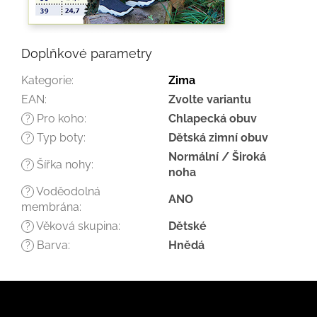
Doplňkové parametry
Kategorie
:
Zima
EAN
:
Zvolte variantu
Pro koho
:
Chlapecká obuv
?
Typ boty
:
Dětská zimní obuv
?
Normální / Široká
Šířka nohy
:
?
noha
Voděodolná
?
ANO
membrána
:
Věková skupina
:
Dětské
?
Barva
:
Hnědá
?
Z
á