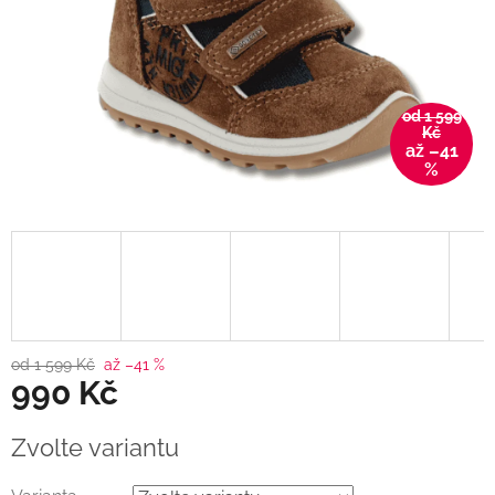
od 1 599
Kč
až –41
%
od 1 599 Kč
až –41 %
990 Kč
Měrná
Zvolte variantu
cena: