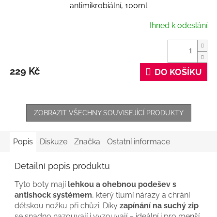
antimikrobiální, 100ml
Ihned k odeslání
229 Kč
DO KOŠÍKU
ZOBRAZIT VŠECHNY SOUVISEJÍCÍ PRODUKTY
Popis
Diskuze
Značka
Ostatní informace
Detailní popis produktu
Tyto boty mají
lehkou a ohebnou podešev s
antishock systémem
, který tlumí nárazy a chrání
dětskou nožku při chůzi. Díky
zapínání na suchý zip
se snadno nazouvají i vyzouvají – ideální i pro menší