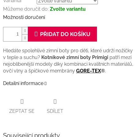
Varianta
Můžeme doručit do:
Zvolte variantu
Možnosti doručení
PŘIDAT DO KOŠÍKU
Hledáte spolehlivé zimní boty pro děti, které udrží nožičky
v teple a suchu?
Kotníkové zimní boty Primigi
patří mezi
nejoblíbenější modely díky kombinaci kvalitních materiálů,
ovčí vlny a špičkové membrány
GORE-TEX
®
.
Detailní informace
ZEPTAT SE
SDÍLET
Související produkty