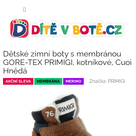
Přejít
NÁKUP
na
KOŠÍK
obsah
Dětské zimní boty s membránou
GORE-TEX PRIMIGI, kotníkové, Cuoi
Hnědá
Značka:
PRIMIGI
AKČNÍ SLEVA
MEMBRÁNA
MERINO