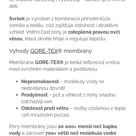
děti.
Svršek
je vyroben z kombinace přírodní kůže,
semiše a textilu, což zajišťuje odolnost i atraktivní
vzhled. Vnitřní část boty je
zateplená pravou ovčí
vlnou
, která skvěle hřeje a reguluje teplotu.
Výhody
GORE-TEX
® membrány
Membrána
GORE-TEX®
je tenká teflonová vrstva
mezi svrchním materiálem a podšívkou.
Nepromokavost
– molekuly vody se
nedostanou dovnitř.
Prodyšnost
– pot a vlhkost z nohy snadno
odcházejí ven.
Odolnost proti větru
– nožky zůstanou v teple
i při mrazivém počasí.
Póry membrány jsou
20 000× menší než kapka
vody
a zároveň
700× větší než molekula vodní