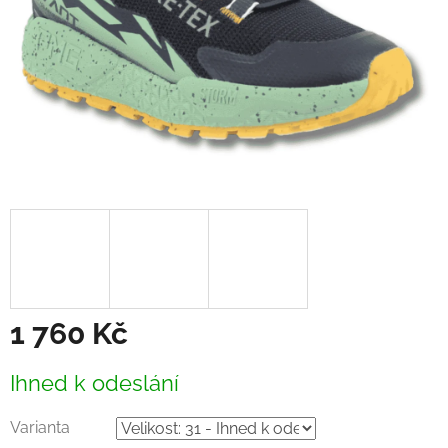
1 760 Kč
Měrná
Ihned k odeslání
cena:
Varianta