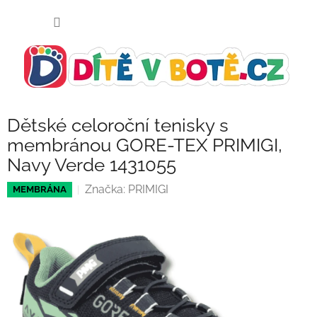
Přejít
NÁKUP
na
KOŠÍK
obsah
Dětské celoroční tenisky s
membránou GORE-TEX PRIMIGI,
Navy Verde 1431055
Značka:
PRIMIGI
MEMBRÁNA