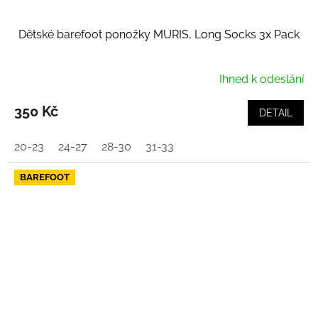
Dětské barefoot ponožky MURIS, Long Socks 3x Pack
Ihned k odeslání
350 Kč
DETAIL
20-23
24-27
28-30
31-33
BAREFOOT