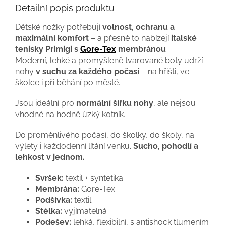
Detailní popis produktu
Dětské nožky potřebují
volnost, ochranu a
maximální komfort
– a přesně to nabízejí
italské
tenisky Primigi s
Gore-Tex
membránou
Moderní, lehké a promyšleně tvarované boty udrží
nohy
v suchu za každého počasí
– na hřišti, ve
školce i při běhání po městě.
Jsou ideální pro
normální šířku nohy
, ale nejsou
vhodné na hodně úzký kotník.
Do proměnlivého počasí, do školky, do školy, na
výlety i každodenní lítání venku.
Sucho, pohodlí a
lehkost v jednom.
Svršek:
textil + syntetika
Membrána:
Gore-Tex
Podšívka:
textil
Stélka:
vyjímatelná
Podešev:
lehká, flexibilní, s antishock tlumením