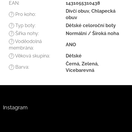
EAN
:
1431055310438
Dívčí obuv, Chlapecká
Pro koho
:
?
obuv
Typ boty
:
Dětské celoroční boty
?
Šířka nohy
:
Normální / Široká noha
?
Voděodolná
?
ANO
membrána
:
Věková skupina
:
Dětské
?
Černá, Zelená,
Barva
:
?
Vícebarevná
Z
á
p
a
Instagram
t
í