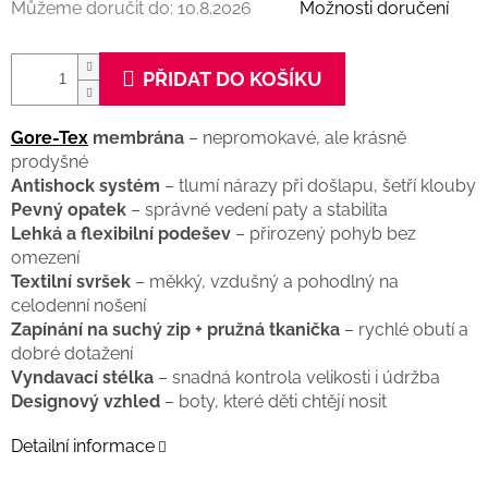
Můžeme doručit do:
10.8.2026
Možnosti doručení
PŘIDAT DO KOŠÍKU
Gore-Tex
membrána
– nepromokavé, ale krásně
prodyšné
Antishock systém
– tlumí nárazy při došlapu, šetří klouby
Pevný opatek
– správné vedení paty a stabilita
Lehká a flexibilní podešev
– přirozený pohyb bez
omezení
Textilní svršek
– měkký, vzdušný a pohodlný na
celodenní nošení
Zapínání na suchý zip + pružná tkanička
– rychlé obutí a
dobré dotažení
Vyndavací stélka
– snadná kontrola velikosti i údržba
Designový vzhled
– boty, které děti chtějí nosit
Detailní informace