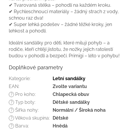
✔ Tvarovaná stélka – pohodlí na každém kroku.
✔ Rychleschnoucí materiály – žádný strach z vody,
schnou raz dva!
✔ Super lehká podešev – žádné těžké kroky, jen
lehkost a pohodlí.
Ideální sandálky pro děti, které milují pohyb – a
rodiče, kteří chtějí jistotu, že nožky jejich ratolestí
budou v pohodlí a bezpečí. Primigi – léto v pohybu!
Doplňkové parametry
Kategorie
:
Letní sandálky
EAN
:
Zvolte variantu
Pro koho
:
Chlapecká obuv
?
Typ boty
:
Dětské sandálky
?
Šířka nohy
:
Normální / Široká noha
?
Věková skupina
:
Dětské
?
Barva
:
Hnědá
?