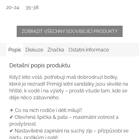
20-24
35-38
ZOBRAZIT VŠECHNY SOUVISEJÍCÍ PRODUKTY
Popis
Diskuze
Značka
Ostatní informace
Detailní popis produktu
Když léto volá, potřebují malí dobrodruzi botky,
které je nezradí! Primigi letní sandálky jsou skvělé na
hřiště, k vodě i na výlety – prostě všude tam, kde se
děje něco zábavného.
☀ Co na nich rodiče i děti milují?
✔ Otevřená špička & pata – maximální volnost a
prodyšnost.
✔ Nastavitelné zapínání na suchý zip – přizpůsobí se
nártu, prstíkům i patě.