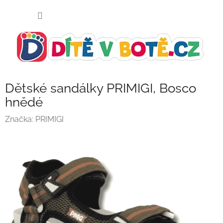
Přejít
NÁKUP
na
KOŠÍK
obsah
Dětské sandálky PRIMIGI, Bosco
hnědé
Značka:
PRIMIGI