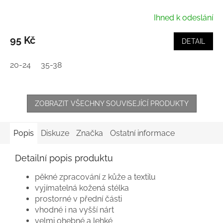
Ihned k odeslání
95 Kč
DETAIL
20-24
35-38
ZOBRAZIT VŠECHNY SOUVISEJÍCÍ PRODUKTY
Popis
Diskuze
Značka
Ostatní informace
Detailní popis produktu
pěkné zpracování z kůže a textilu
vyjímatelná kožená stélka
prostorné v přední části
vhodné i na vyšší nárt
velmi ohebné a lehké