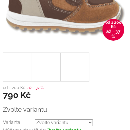
od 1 200
Kč
až –37
%
od 1 200 Kč
až –37 %
790 Kč
Měrná
Zvolte variantu
cena:
Varianta