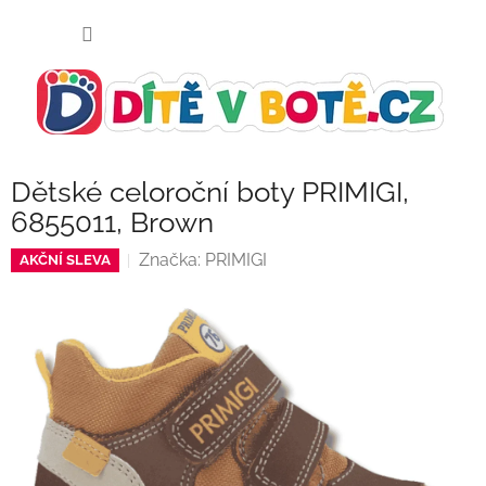
Přejít
NÁKUP
na
KOŠÍK
obsah
Dětské celoroční boty PRIMIGI,
6855011, Brown
Značka:
PRIMIGI
AKČNÍ SLEVA