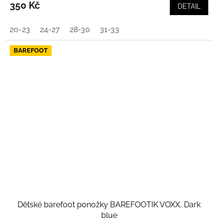
350 Kč
DETAIL
20-23
24-27
28-30
31-33
BAREFOOT
Dětské barefoot ponožky BAREFOOTIK VOXX, Dark
blue