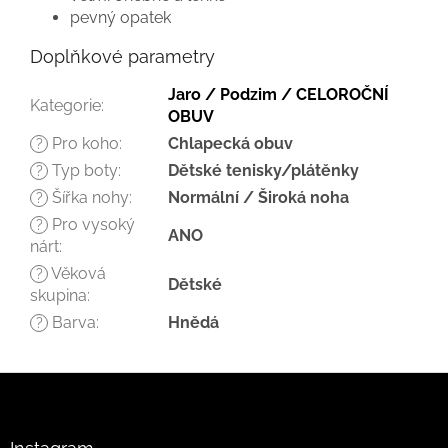
pevný opatek
Doplňkové parametry
Jaro / Podzim / CELOROČNÍ
Kategorie
:
OBUV
Pro koho
:
Chlapecká obuv
?
Typ boty
:
Dětské tenisky/plátěnky
?
Šířka nohy
:
Normální / Široká noha
?
Pro vysoký
?
ANO
nárt
:
Věková
?
Dětské
skupina
:
Barva
:
Hnědá
?
Z
á
p
a