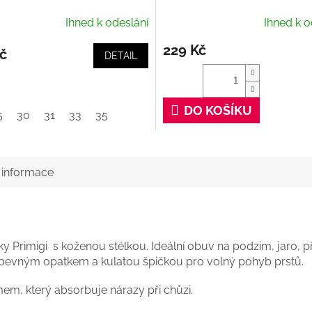
Ihned k odeslání
Ihned k o
229 Kč
č
DETAIL
DO KOŠÍKU
5
30
31
33
35
í informace
y Primigi s koženou stélkou. Ideální obuv na podzim, jaro, p
 pevným opatkem a kulatou špičkou pro volný pohyb prstů.
em, který absorbuje nárazy při chůzi.