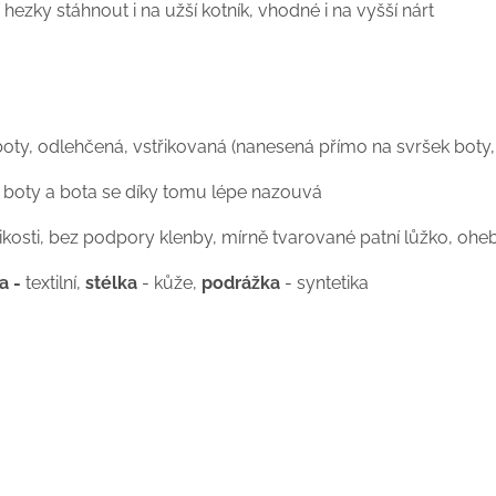
hezky stáhnout i na užší kotník, vhodné i na vyšší nárt
ty, odlehčená, vstřikovaná (nanesená přímo na svršek boty, ta
ti boty a bota se díky tomu lépe nazouvá
kosti, bez podpory klenby, mírně tvarované patní lůžko, ohebná
a -
textilní,
stélka
- kůže,
podrážka
- syntetika