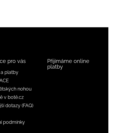
ce pro vás
Přijímáme online
platby
a platby
ACE
ětských nohou
ě v botě.cz
jší dotazy (FAQ)
í podmínky