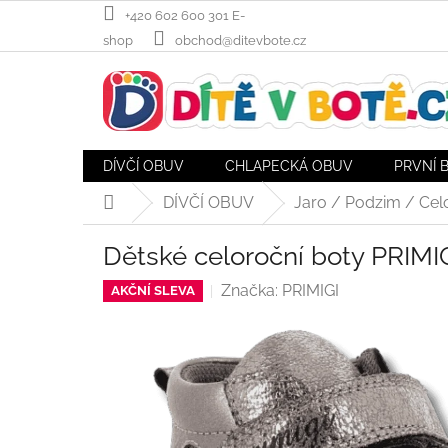
Přejít
+420 602 600 301 E-
na
shop
obchod@ditevbote.cz
obsah
DÍVČÍ OBUV
CHLAPECKÁ OBUV
PRVNÍ 
DÍVČÍ OBUV
Jaro / Podzim / Cel
Domů
Dětské celoroční boty PRIMI
Značka:
PRIMIGI
AKČNÍ SLEVA