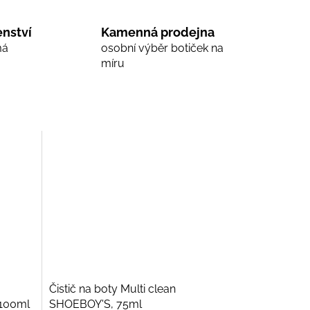
nství
Kamenná prodejna
má
osobní výběr botiček na
míru
Čistič na boty Multi clean
 100ml
SHOEBOY'S, 75ml