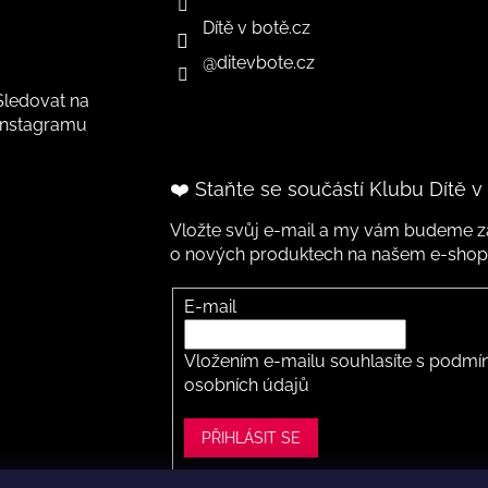
Dítě v botě.cz
@ditevbote.cz
Sledovat na
Instagramu
❤️ Staňte se součástí Klubu Dítě v
Vložte svůj e-mail a my vám budeme za
o nových produktech na našem e-shop
E-mail
Vložením e-mailu souhlasíte s
podmín
osobních údajů
PŘIHLÁSIT SE