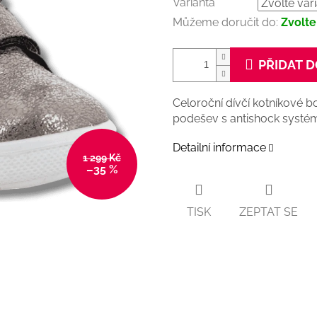
Varianta
Můžeme doručit do:
Zvolte
PŘIDAT D
Celoroční dívčí kotníkové 
podešev s antishock systém
Detailní informace
1 299 Kč
–35 %
TISK
ZEPTAT SE