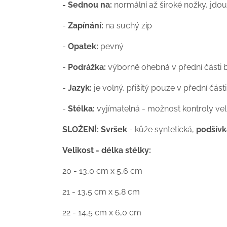
- Sednou na:
normální až široké nožky, jdou 
-
Zapínání:
na suchý zip
-
Opatek:
pevný
-
Podrážka:
výborně ohebná v přední části bo
-
Jazyk:
je volný, přišitý pouze v přední čás
-
Stélka:
vyjímatelná - možnost kontroly veli
SLOŽENÍ: Svršek
- kůže syntetická,
podšívk
Velikost - délka stélky:
20 - 13,0 cm x 5,6 cm
21 - 13,5 cm x 5,8 cm
22 - 14,5 cm x 6,0 cm