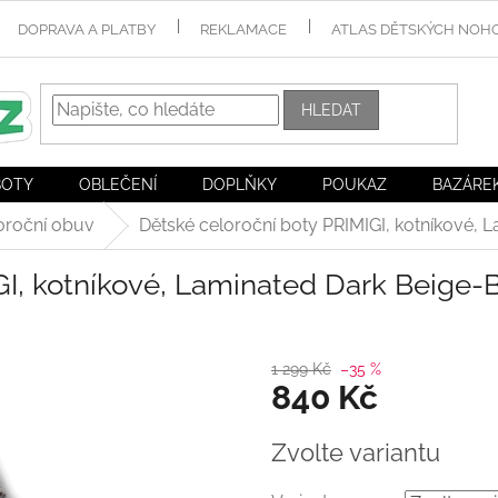
DOPRAVA A PLATBY
REKLAMACE
ATLAS DĚTSKÝCH NOH
HLEDAT
BOTY
OBLEČENÍ
DOPLŇKY
POUKAZ
BAZÁRE
oroční obuv
Dětské celoroční boty PRIMIGI, kotníkové,
GI, kotníkové, Laminated Dark Beige
1 299 Kč
–35 %
840 Kč
Měrná
Zvolte variantu
cena: