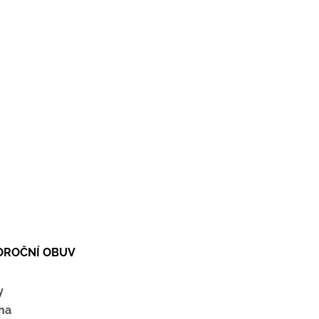
LOROČNÍ OBUV
y
ha