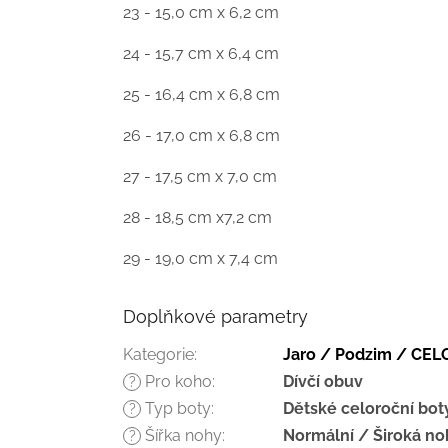
23 - 15,0 cm x 6,2 cm
24 - 15,7 cm x 6,4 cm
25 - 16,4 cm x 6,8 cm
26 - 17,0 cm x 6,8 cm
27 - 17,5 cm x 7,0 cm
28 - 18,5 cm x7,2 cm
29 - 19,0 cm x 7,4 cm
Doplňkové parametry
Kategorie
:
Jaro / Podzim / CE
Pro koho
:
Dívčí obuv
?
Typ boty
:
Dětské celoroční bot
?
Šířka nohy
:
Normální / Široká no
?