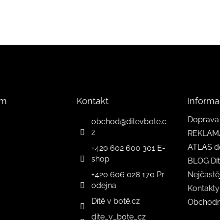
am
Kontakt
Informa
Doprava 
obchod
@
ditevbote.c
z
REKLAM
ATLAS d
+420 602 600 301 E-
shop
BLOG Dít
+420 606 028 170 Pr
Nejčastě
odejna
Kontakty
Dítě v botě.cz
Obchodn
dite_v_bote_cz