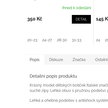
Ihned k odeslání
350 Kč
145 K
DETAIL
20-23
24-27
28-30
31-33
24
2
Popis
Diskuze
Značka
Ostatn
Detailní popis produktu
Krásný model dětských botiček Italské značk
suché zipy. Lehká obuv s pružnou podešví,
Lehká a ohebná podešev s antishock systém