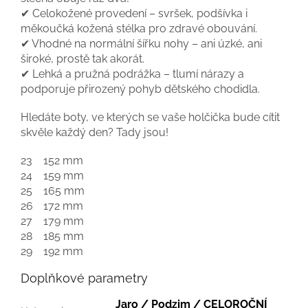
✔ Celokožené provedení – svršek, podšívka i
měkoučká kožená stélka pro zdravé obouvání.
✔ Vhodné na normální šířku nohy – ani úzké, ani
široké, prostě tak akorát.
✔ Lehká a pružná podrážka – tlumí nárazy a
podporuje přirozený pohyb dětského chodidla.
Hledáte boty, ve kterých se vaše holčička bude cítit
skvěle každý den? Tady jsou!
23
152 mm
24
159 mm
25
165 mm
26
172 mm
27
179 mm
28
185 mm
29
192 mm
Doplňkové parametry
Jaro / Podzim / CELOROČNÍ