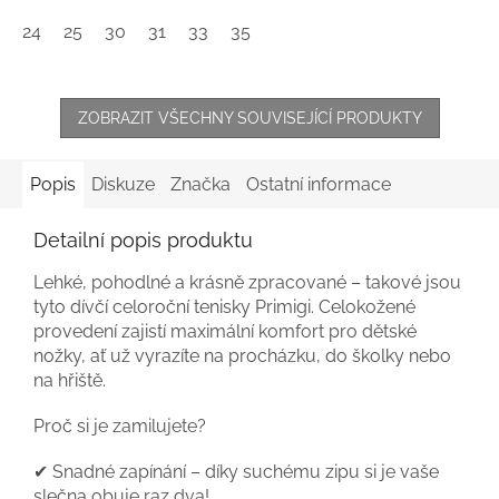
24
25
30
31
33
35
ZOBRAZIT VŠECHNY SOUVISEJÍCÍ PRODUKTY
Popis
Diskuze
Značka
Ostatní informace
Detailní popis produktu
Lehké, pohodlné a krásně zpracované – takové jsou
tyto dívčí celoroční tenisky Primigi. Celokožené
provedení zajistí maximální komfort pro dětské
nožky, ať už vyrazíte na procházku, do školky nebo
na hřiště.
Proč si je zamilujete?
✔ Snadné zapínání – díky suchému zipu si je vaše
slečna obuje raz dva!