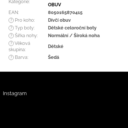
Kategorie
:
OBUV
EAN
:
8050165870415
Pro koho
:
Dívčí obuv
?
Typ boty
:
Dětské celoroční boty
?
Šířka nohy
:
Normální / Široká noha
?
Věková
?
Dětské
skupina
:
Barva
:
Šedá
?
Z
á
p
a
Instagram
t
í