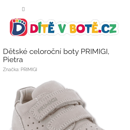
Přejít
NÁKUP
na
KOŠÍK
obsah
Dětské celoroční boty PRIMIGI,
Pietra
Značka:
PRIMIGI