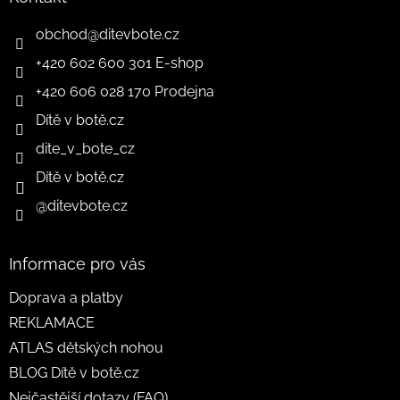
obchod
@
ditevbote.cz
+420 602 600 301 E-shop
+420 606 028 170 Prodejna
Dítě v botě.cz
dite_v_bote_cz
Dítě v botě.cz
@ditevbote.cz
Informace pro vás
Doprava a platby
REKLAMACE
ATLAS dětských nohou
BLOG Dítě v botě.cz
Nejčastější dotazy (FAQ)