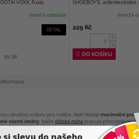
OOTIK VOXX, Fuxia
SHOEBOY'S, antimikrobiální,
Ihned k odeslání
Ihned k o
229 Kč
č
DETAIL
DO KOŠÍKU
35-38
í informace
jsou skvělou volbou pro rodiče, kteří hledají
maximální pohod
bné všemi směry
, takže
dětská noha
pracuje přirozeně při ch
ilní a zároveň velmi odolné.
Měkčí opatek
poskytuje stabilitu