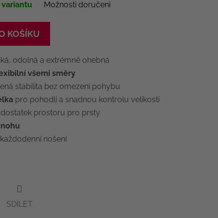
 variantu
Možnosti doručení
O KOŠÍKU
hká, odolná a extrémně ohebná
xibilní všemi směry
zená stabilita bez omezení pohybu
élka
pro pohodlí a snadnou kontrolu velikosti
dostatek prostoru pro prsty
 nohu
 každodenní nošení
SDÍLET