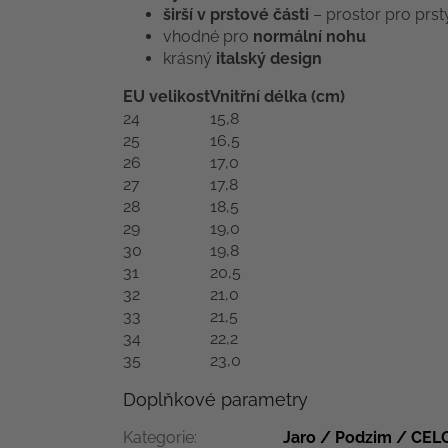
širší v prstové části
– prostor pro prst
vhodné pro
normální nohu
krásný
italský design
EU velikost
Vnitřní délka (cm)
24
15,8
25
16,5
26
17,0
27
17,8
28
18,5
29
19,0
30
19,8
31
20,5
32
21,0
33
21,5
34
22,2
35
23,0
Doplňkové parametry
Kategorie
:
Jaro / Podzim / CE