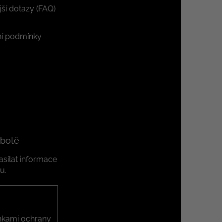
jší dotazy (FAQ)
í podmínky
 botě
sílat informace
u.
kami ochrany