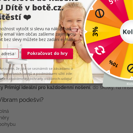
 stélka
zajišťuje komfort, prodyšnost a snadnou kontrolu veli
roveň je
širší v prstové části
, takže prsty mají dostatek prost
 nejen funkční, ale i opravdu
nádherný kousek
do dětského 
ámá svou
vysokou flexibilitou, odolností a výbornou přilnavo
ty Primigi ideální pro každodenní nošení
, do školky, na hřišt
s Vibram podešví?
olná
měry
 pohybu