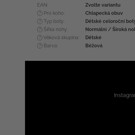
EAN
:
Zvolte variantu
Pro koho
:
Chlapecká obuv
?
Typ boty
:
Dětské celoroční bot
?
Šířka nohy
:
Normální / Široká no
?
Věková skupina
:
Dětské
?
Barva
:
Béžová
?
Z
á
p
a
t
Instagr
í