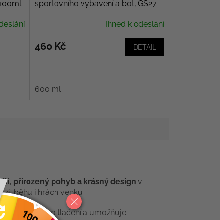
 100ml
sportovního vybavení a bot, GS27
Purifiant Casque
deslání
Ihned k odeslání
460 Kč
DETAIL
600 ml
lí, přirozený pohyb a krásný design
v
ůzi, běhu i hrách venku.
 bez zbytečného tlačení a umožňuje