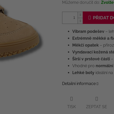
Můžeme doručit do:
Zvolte
PŘIDAT D
Vibram podešev
– le
Extrémně měkké a fle
Měkčí opatek
– přiro
Vyndavací kožená st
Širší v prstové části
– 
Vhodné pro
normální
Lehké boty
ideální na
Detailní informace
TISK
ZEPTAT SE