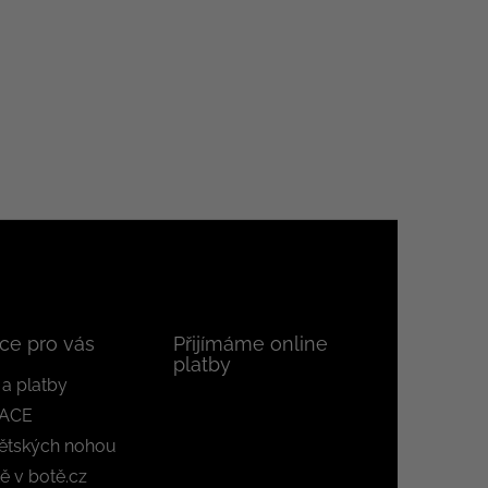
ce pro vás
Přijímáme online
platby
a platby
ACE
ětských nohou
ě v botě.cz