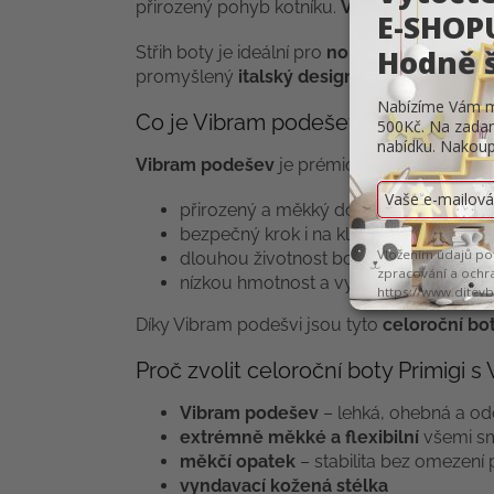
přirozený pohyb kotníku.
Vyndavací kožená
Střih boty je ideální pro
normální nožku
, zá
promyšlený
italský design
dělá z těchto bot
Co je Vibram podešev?
Vibram podešev
je prémiová podešev zn
přirozený a měkký došlap
bezpečný krok i na kluzkém povrchu
dlouhou životnost bot
nízkou hmotnost a vysokou ohebnost
Díky Vibram podešvi jsou tyto
celoroční bo
Proč zvolit celoroční boty Primigi 
Vibram podešev
– lehká, ohebná a od
extrémně měkké a flexibilní
všemi s
měkčí opatek
– stabilita bez omezení
vyndavací kožená stélka