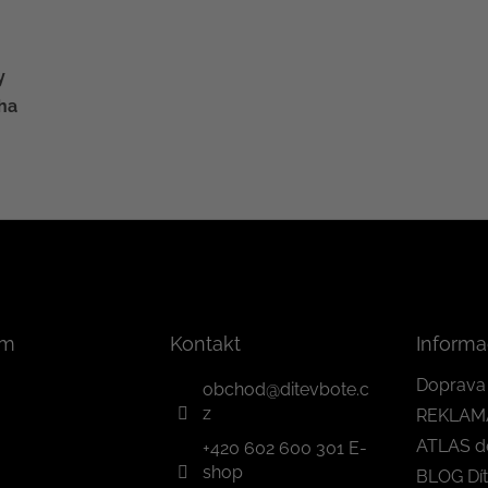
y
ha
am
Kontakt
Informa
Doprava 
obchod
@
ditevbote.c
z
REKLAM
ATLAS d
+420 602 600 301 E-
shop
BLOG Dít