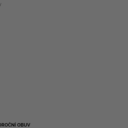
y
LOROČNÍ OBUV