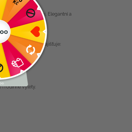
kosti.
oru pro správný vývoj. Elegantní a
botníku.
stí
. U dětské obuvi zajišťuje:
ě i rodinné výlety.