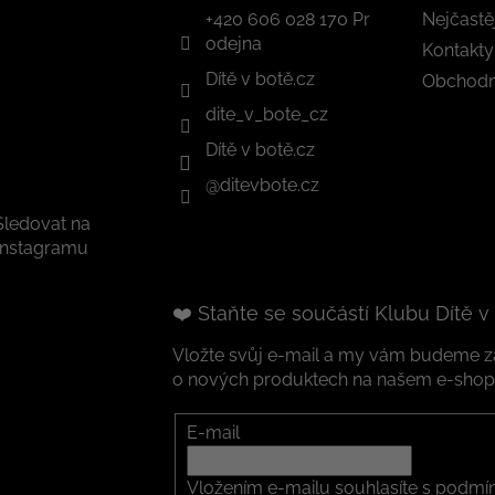
+420 606 028 170 Pr
Nejčastě
odejna
Kontakty
Dítě v botě.cz
Obchodn
dite_v_bote_cz
Dítě v botě.cz
@ditevbote.cz
Sledovat na
Instagramu
❤️ Staňte se součástí Klubu Dítě v
Vložte svůj e-mail a my vám budeme za
o nových produktech na našem e-shop
E-mail
Vložením e-mailu souhlasíte s
podmín