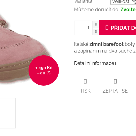
Varianta
Můžeme doručit do:
Zvolte
PŘIDAT D
Italské
zimní
barefoot
boty 
a zapínáním na dva suché 
Detailní informace
1 490 Kč
–20 %
TISK
ZEPTAT SE