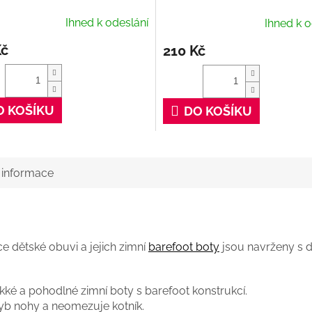
Cleaner, 100 ml
Ihned k odeslání
Ihned k o
Kč
210 Kč
O KOŠÍKU
DO KOŠÍKU
í informace
e dětské obuvi a jejich zimní
barefoot boty
jsou navrženy s d
ké a pohodlné zimní boty s barefoot konstrukcí.
yb nohy a neomezuje kotník.