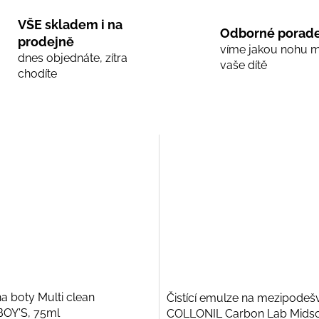
VŠE skladem i na
Odborné porade
prodejně
víme jakou nohu 
dnes objednáte, zítra
vaše dítě
chodíte
na boty Multi clean
Čistící emulze na mezipodeš
OY'S, 75ml
COLLONIL Carbon Lab Midso