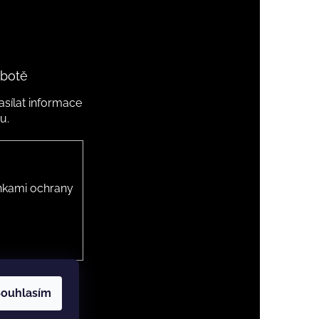
 botě
sílat informace
u.
kami ochrany
ouhlasím
 cookies