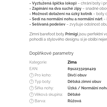
- Vyztužená špička (okop)
– chrání boty i p
- Zapínání na dva suché zipy
– snadné obou
- Možnost dotažení na úzký kotník
– boty d
- Sedí na normální nohu a normální nárt
– 
- Sešívaná podešev
– zvyšuje odolnost obuv
Zimní barefoot boty
Primigi
jsou perfektní vo
pohodlí a stylového designu si je oblíbí nejen 
Doplňkové parametry
Kategorie
:
Zima
EAN
:
8912233290429
Pro koho
:
Dívčí obuv
?
Typ boty
:
Dětská zimní obuv
?
Šířka nohy
:
Úzká / Normální noh
?
Věková skupina
:
Dětské
?
Barva
:
Růžová
?