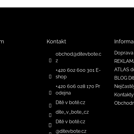
am
Kontakt
Informa
Doprava 
obchod
@
ditevbote.c
z
REKLAM
ATLAS d
+420 602 600 301 E-
shop
BLOG Dít
+420 606 028 170 Pr
Nejčastě
odejna
Kontakty
Dítě v botě.cz
Obchodn
dite_v_bote_cz
Dítě v botě.cz
@ditevbote.cz