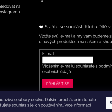
Sledovat na
Instagramu
❤️ Staňte se součástí Klubu Dítě v
Vložte svůj e-mail a my vám budeme za
o nových produktech na našem e-shop
E-mail
Vložením e-mailu souhlasíte s
podmín
osobních údajů
PŘIHLÁSIT SE
používá soubory cookie. Dalším procházením tohoto
S
ght 2026
Dítě v botě .cz
. Všechna práva vyhrazena.
Upravit nastavení
ujete souhlas s jejich používáním.. Více informací