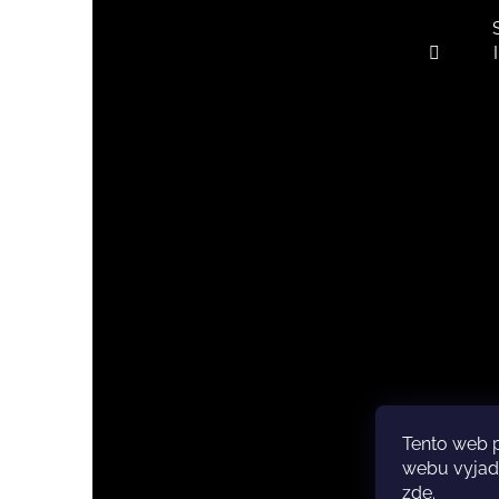
Tento web 
Copyri
webu vyjadř
zde
.