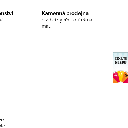
nství
Kamenná prodejna
má
osobní výběr botiček na
míru
ve,
le