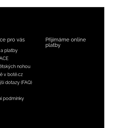
ce pro vás
Přijímáme online
platby
a platby
ACE
ětských nohou
ě v botě.cz
jší dotazy (FAQ)
í podmínky