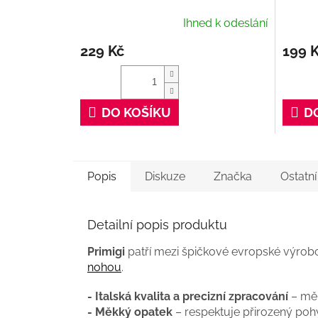
Ihned k odeslání
229 Kč
199 
DO KOŠÍKU
D
Popis
Diskuze
Značka
Ostatn
Detailní popis produktu
Primigi
patří mezi špičkové evropské výrobc
nohou
.
- Italská kvalita a precizní zpracování
– měk
- Měkký opatek
– respektuje přirozený poh