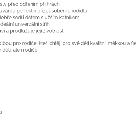
rsty před odřením při hrách.
vání a perfektní přizpůsobení chodidlu.
obře sedí i dětem s užším kotníkem.
ideální univerzální střih.
i a prodlužuje její životnost.
lbou pro rodiče, kteří chtějí pro své děti kvalitní, měkkou a fl
děti, ale i rodiče.
a