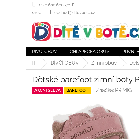
Přejít
+420 602 600 301 E-
na
shop
obchod@ditevbote.cz
obsah
DÍVČÍ OBUV
CHLAPECKÁ OBUV
PRVNÍ 
DÍVČÍ OBUV
Zimní obuv
Děts
Domů
Dětské barefoot zimní boty 
Značka:
PRIMIGI
AKČNÍ SLEVA
BAREFOOT