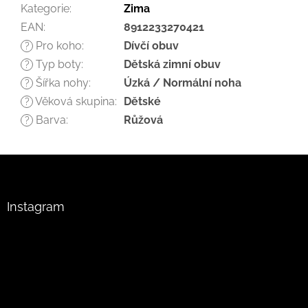
Kategorie
:
Zima
EAN
:
8912233270421
Pro koho
:
Dívčí obuv
?
Typ boty
:
Dětská zimní obuv
?
Šířka nohy
:
Úzká / Normální noha
?
Věková skupina
:
Dětské
?
Barva
:
Růžová
?
Z
á
p
a
Instagram
t
í