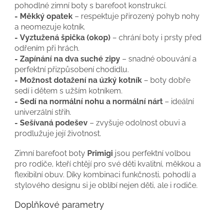
pohodlné zimní boty s barefoot konstrukcí.
- Měkký opatek
– respektuje přirozený pohyb nohy
a neomezuje kotník.
- Vyztužená špička (okop)
– chrání boty i prsty před
odřením při hrách.
- Zapínání na dva suché zipy
– snadné obouvání a
perfektní přizpůsobení chodidlu.
- Možnost dotažení na úzký kotník
– boty dobře
sedí i dětem s užším kotníkem.
- Sedí na normální nohu a normální nárt
– ideální
univerzální střih.
- Sešívaná podešev
– zvyšuje odolnost obuvi a
prodlužuje její životnost.
Zimní barefoot boty
Primigi
jsou perfektní volbou
pro rodiče, kteří chtějí pro své děti kvalitní, měkkou a
flexibilní obuv. Díky kombinaci funkčnosti, pohodlí a
stylového designu si je oblíbí nejen děti, ale i rodiče.
Doplňkové parametry