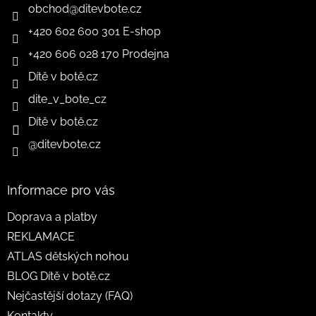
obchod
@
ditevbote.cz
+420 602 600 301 E-shop
+420 606 028 170 Prodejna
Dítě v botě.cz
dite_v_bote_cz
Dítě v botě.cz
@ditevbote.cz
Informace pro vás
Doprava a platby
REKLAMACE
ATLAS dětských nohou
BLOG Dítě v botě.cz
Nejčastější dotazy (FAQ)
Kontakty