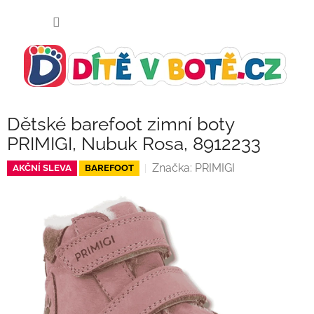
Přejít
NÁKUP
na
KOŠÍK
obsah
Dětské barefoot zimní boty
PRIMIGI, Nubuk Rosa, 8912233
Značka:
PRIMIGI
AKČNÍ SLEVA
BAREFOOT