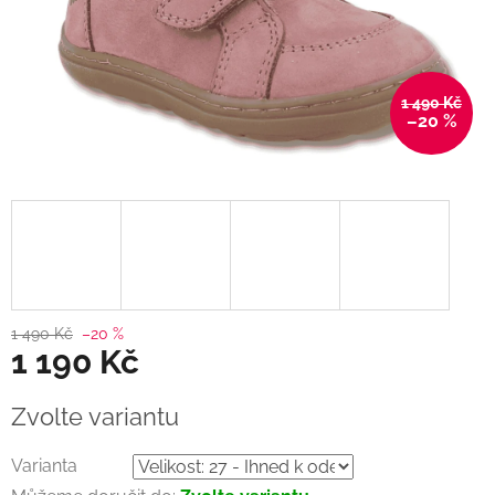
1 490 Kč
–20 %
1 490 Kč
–20 %
1 190 Kč
Měrná
Zvolte variantu
cena:
Varianta