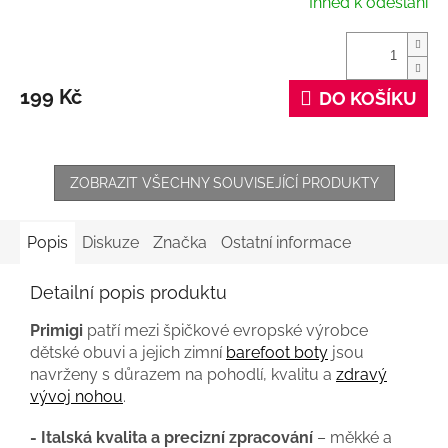
Ihned k odeslání
199 Kč
DO KOŠÍKU
ZOBRAZIT VŠECHNY SOUVISEJÍCÍ PRODUKTY
Popis
Diskuze
Značka
Ostatní informace
Detailní popis produktu
Primigi
patří mezi špičkové evropské výrobce
dětské obuvi a jejich zimní
barefoot boty
jsou
navrženy s důrazem na pohodlí, kvalitu a
zdravý
vývoj nohou
.
- Italská kvalita a precizní zpracování
– měkké a