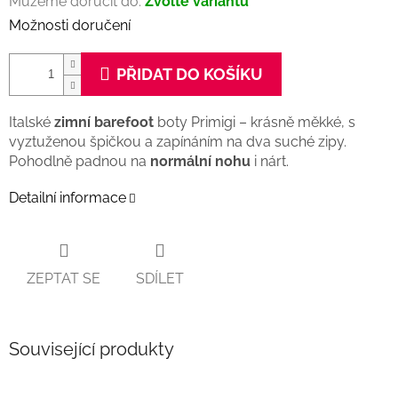
Můžeme doručit do:
Zvolte variantu
Možnosti doručení
PŘIDAT DO KOŠÍKU
Italské
zimní
barefoot
boty Primigi – krásně měkké, s
vyztuženou špičkou a zapínáním na dva suché zipy.
Pohodlně padnou na
normální nohu
i nárt.
Detailní informace
ZEPTAT SE
SDÍLET
Související produkty