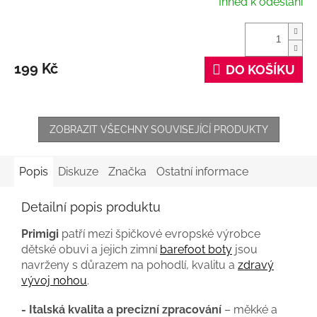
Ihned k odeslání
199 Kč
DO KOŠÍKU
ZOBRAZIT VŠECHNY SOUVISEJÍCÍ PRODUKTY
Popis
Diskuze
Značka
Ostatní informace
Detailní popis produktu
Primigi
patří mezi špičkové evropské výrobce
dětské obuvi a jejich zimní
barefoot boty
jsou
navrženy s důrazem na pohodlí, kvalitu a
zdravý
vývoj nohou
.
- Italská kvalita a precizní zpracování
– měkké a