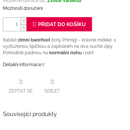
Můžeme doručit do:
Zvolte variantu
Možnosti doručení
PŘIDAT DO KOŠÍKU
Italské
zimní
barefoot
boty Primigi – krásně měkké, s
vyztuženou špičkou a zapínáním na dva suché zipy.
Pohodlně padnou na
normální nohu
i nárt.
Detailní informace
ZEPTAT SE
SDÍLET
Související produkty