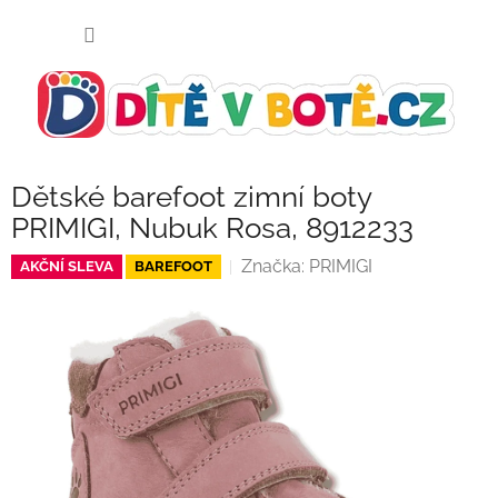
Přejít
NÁKUP
na
KOŠÍK
obsah
Dětské barefoot zimní boty
PRIMIGI, Nubuk Rosa, 8912233
Značka:
PRIMIGI
AKČNÍ SLEVA
BAREFOOT