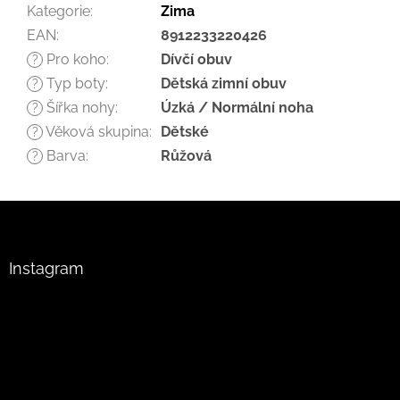
Kategorie
:
Zima
EAN
:
8912233220426
Pro koho
:
Dívčí obuv
?
Typ boty
:
Dětská zimní obuv
?
Šířka nohy
:
Úzká / Normální noha
?
Věková skupina
:
Dětské
?
Barva
:
Růžová
?
Z
á
p
a
Instagram
t
í