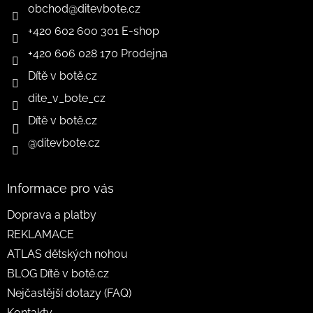
obchod
@
ditevbote.cz
+420 602 600 301 E-shop
+420 606 028 170 Prodejna
Dítě v botě.cz
dite_v_bote_cz
Dítě v botě.cz
@ditevbote.cz
Informace pro vás
Doprava a platby
REKLAMACE
ATLAS dětských nohou
BLOG Dítě v botě.cz
Nejčastější dotazy (FAQ)
Kontakty