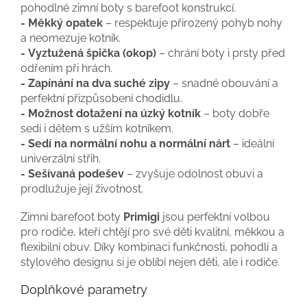
pohodlné zimní boty s barefoot konstrukcí.
- Měkký opatek
– respektuje přirozený pohyb nohy
a neomezuje kotník.
- Vyztužená špička (okop)
– chrání boty i prsty před
odřením při hrách.
- Zapínání na dva suché zipy
– snadné obouvání a
perfektní přizpůsobení chodidlu.
- Možnost dotažení na úzký kotník
– boty dobře
sedí i dětem s užším kotníkem.
- Sedí na normální nohu a normální nárt
– ideální
univerzální střih.
- Sešívaná podešev
– zvyšuje odolnost obuvi a
prodlužuje její životnost.
Zimní barefoot boty
Primigi
jsou perfektní volbou
pro rodiče, kteří chtějí pro své děti kvalitní, měkkou a
flexibilní obuv. Díky kombinaci funkčnosti, pohodlí a
stylového designu si je oblíbí nejen děti, ale i rodiče.
Doplňkové parametry