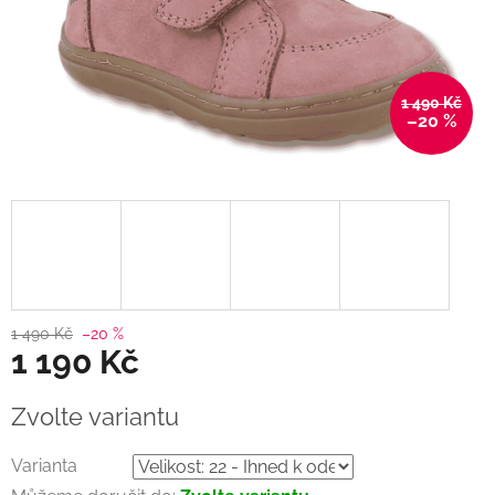
1 490 Kč
–20 %
1 490 Kč
–20 %
1 190 Kč
Měrná
Zvolte variantu
cena:
Varianta