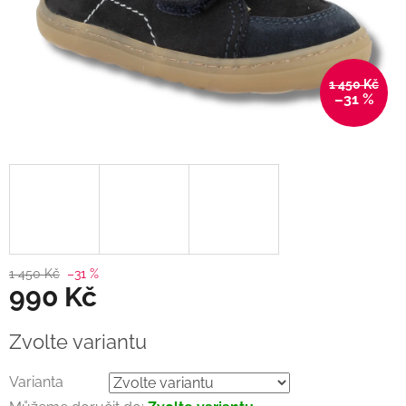
1 450 Kč
–31 %
1 450 Kč
–31 %
990 Kč
Měrná
Zvolte variantu
cena:
Varianta