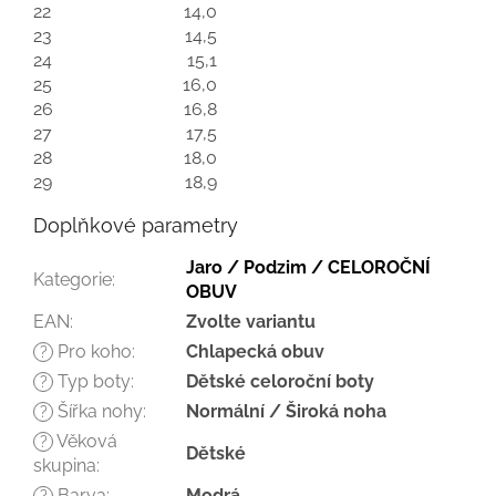
22
14,0
23
14,5
24
15,1
25
16,0
26
16,8
27
17,5
28
18,0
29
18,9
Doplňkové parametry
Jaro / Podzim / CELOROČNÍ
Kategorie
:
OBUV
EAN
:
Zvolte variantu
Pro koho
:
Chlapecká obuv
?
Typ boty
:
Dětské celoroční boty
?
Šířka nohy
:
Normální / Široká noha
?
Věková
?
Dětské
skupina
:
Barva
:
Modrá
?