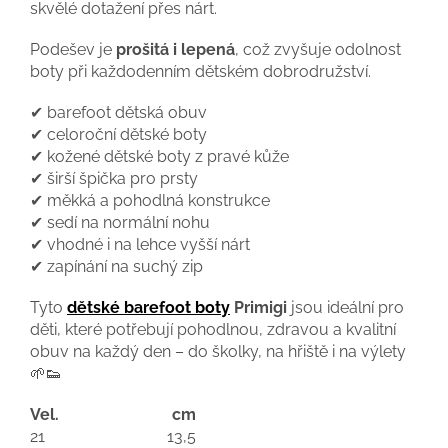
skvělé dotažení přes nárt.
Podešev je
prošitá i lepená
, což zvyšuje odolnost
boty při každodenním dětském dobrodružství.
✔ barefoot dětská obuv
✔ celoroční dětské boty
✔ kožené dětské boty z pravé kůže
✔ širší špička pro prsty
✔ měkká a pohodlná konstrukce
✔ sedí na normální nohu
✔ vhodné i na lehce vyšší nárt
✔ zapínání na suchý zip
Tyto
dětské barefoot boty
Primigi
jsou ideální pro
děti, které potřebují pohodlnou, zdravou a kvalitní
obuv na každý den – do školky, na hřiště i na výlety
🌱👟
Vel.
cm
21
13,5