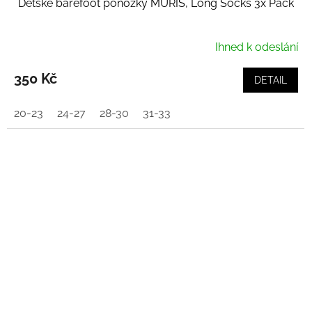
Dětské barefoot ponožky MURIS, Long Socks 3x Pack
Ihned k odeslání
350 Kč
DETAIL
20-23
24-27
28-30
31-33