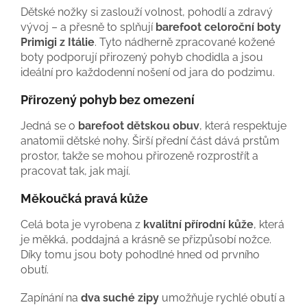
Dětské nožky si zaslouží volnost, pohodlí a zdravý
vývoj – a přesně to splňují
barefoot celoroční boty
Primigi z Itálie
. Tyto nádherně zpracované kožené
boty podporují přirozený pohyb chodidla a jsou
ideální pro každodenní nošení od jara do podzimu.
Přirozený pohyb bez omezení
Jedná se o
barefoot dětskou obuv
, která respektuje
anatomii dětské nohy. Širší přední část dává prstům
prostor, takže se mohou přirozeně rozprostřít a
pracovat tak, jak mají.
Měkoučká pravá kůže
Celá bota je vyrobena z
kvalitní přírodní kůže
, která
je měkká, poddajná a krásně se přizpůsobí nožce.
Díky tomu jsou boty pohodlné hned od prvního
obutí.
Zapínání na
dva suché zipy
umožňuje rychlé obutí a