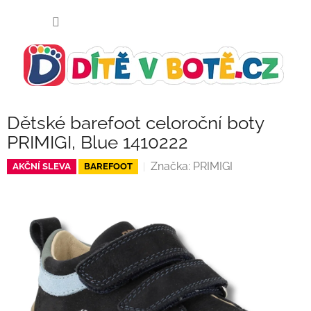
Přejít
NÁKUP
na
KOŠÍK
obsah
Dětské barefoot celoroční boty
PRIMIGI, Blue 1410222
Značka:
PRIMIGI
AKČNÍ SLEVA
BAREFOOT