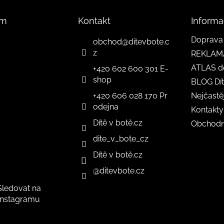
am
Kontakt
Informa
Doprava 
obchod
@
ditevbote.c
z
REKLAM
ATLAS d
+420 602 600 301 E-
shop
BLOG Dít
+420 606 028 170 Pr
Nejčastě
odejna
Kontakty
Dítě v botě.cz
Obchodn
dite_v_bote_cz
Dítě v botě.cz
@ditevbote.cz
Sledovat na
Instagramu