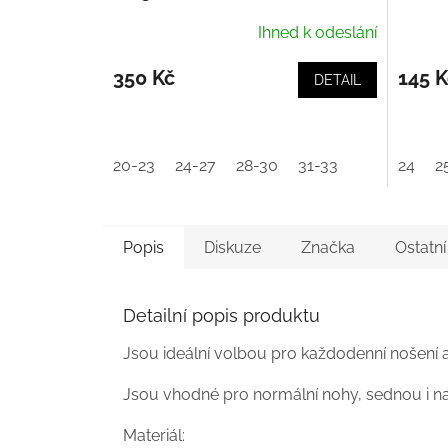
Ihned k odeslání
350 Kč
145 K
DETAIL
20-23
24-27
28-30
31-33
24
2
Popis
Diskuze
Značka
Ostatn
Detailní popis produktu
Jsou ideální volbou pro každodenní nošení a ak
Jsou vhodné pro normální nohy, sednou i na 
Materiál: