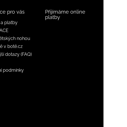
ce pro vás
Přijímáme online
platby
a platby
ACE
ětských nohou
ě v botě.cz
jší dotazy (FAQ)
í podmínky