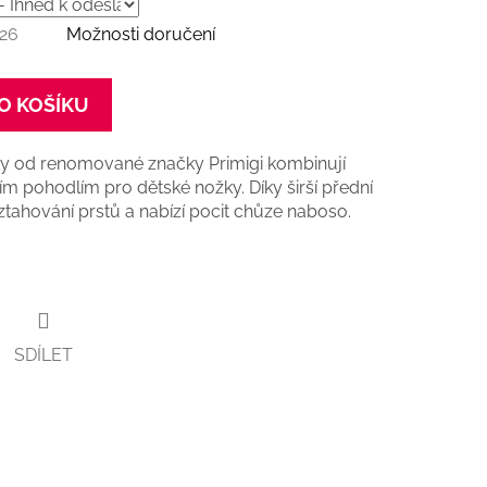
026
Možnosti doručení
O KOŠÍKU
ky od renomované značky Primigi kombinují
m pohodlím pro dětské nožky. Díky širší přední
ztahování prstů a nabízí pocit chůze naboso.
SDÍLET