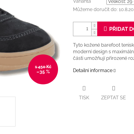
Varianta
Můžeme doručit do:
10.8.2
PŘIDAT D
Tyto kožené barefoot tenis
moderní design s maximální
části umožňují přirozené ro
1 450 Kč
Detailní informace
–35 %
TISK
ZEPTAT SE