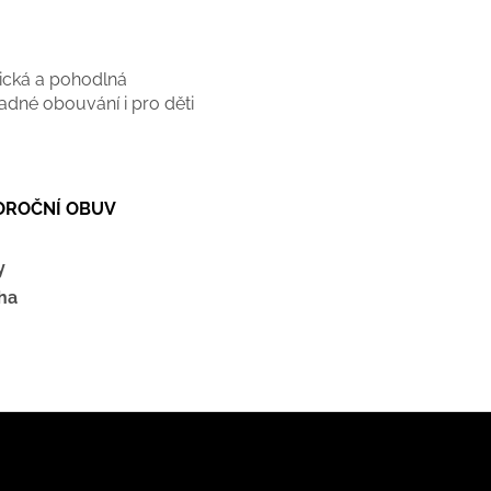
nická a pohodlná
nadné obouvání i pro děti
LOROČNÍ OBUV
y
ha