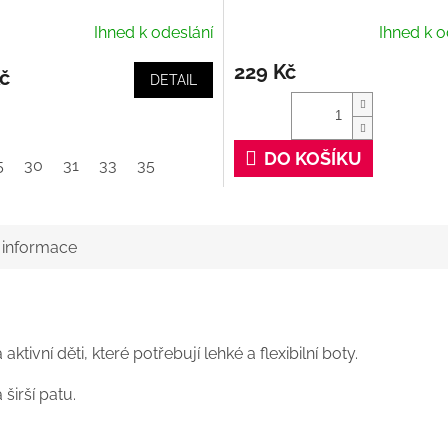
Ihned k odeslání
Ihned k o
229 Kč
č
DETAIL
DO KOŠÍKU
5
30
31
33
35
í informace
tivní děti, které potřebují lehké a flexibilní boty.
širší patu.