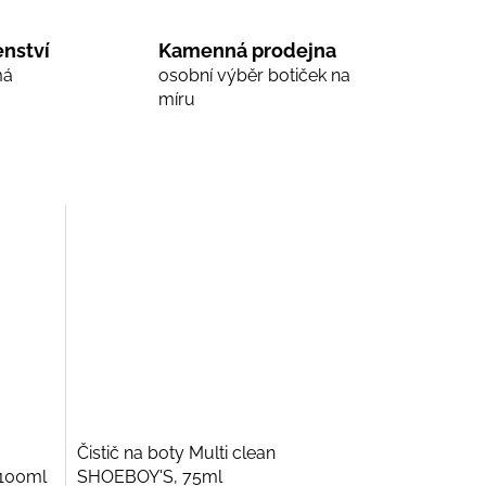
nství
Kamenná prodejna
má
osobní výběr botiček na
míru
Čistič na boty Multi clean
 100ml
SHOEBOY'S, 75ml