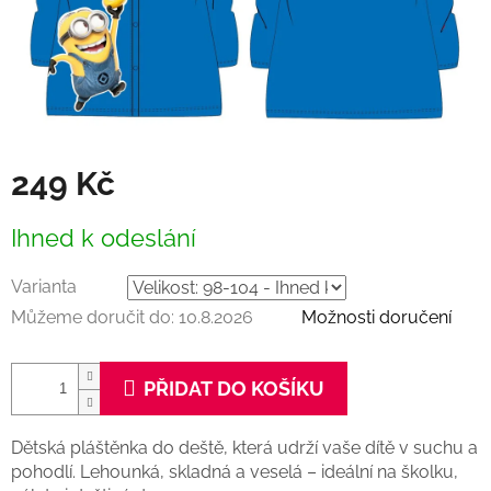
249 Kč
Měrná
Ihned k odeslání
cena:
Varianta
Můžeme doručit do:
10.8.2026
Možnosti doručení
PŘIDAT DO KOŠÍKU
Dětská pláštěnka do deště, která udrží vaše dítě v suchu a
pohodlí. Lehounká, skladná a veselá – ideální na školku,