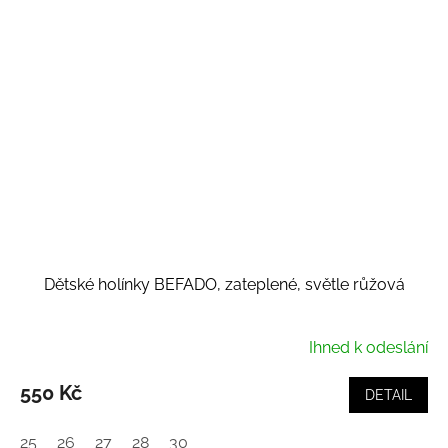
Dětské holínky BEFADO, zateplené, světle růžová
Ihned k odeslání
550 Kč
DETAIL
25
26
27
28
30