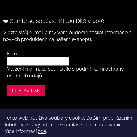
❤️ Staňte se součástí Klubu Dítě v botě
Vložte svůj e-mail a my vám budeme zasílat informace o
nových produktech na našem e-shopu.
E-mail
Vložením e-mailu souhlasíte s
podmínkami ochrany
osobních údajů
PŘIHLÁSIT SE
Tento web používá soubory cookie. Dalším procházením
Vytvořil Shoptet
tohoto webu vyjadřujete souhlas s jejich používáním..
Více informací
zde
.
Copyright 2026
Dítě v botě .cz
. Všechna práva vyhrazena.