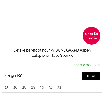
1 590 Kč
–27 %
Dětské barefoot holínky BUNDGAARD Aspen,
zateplené, Rose Sparkle
Ihned k odeslání
1 150 Kč
DETAIL
25
26
28
29
30
31
32