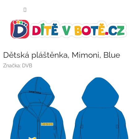
Přejít
NÁKUP
na
KOŠÍK
obsah
Dětská pláštěnka, Mimoni, Blue
Značka:
DVB