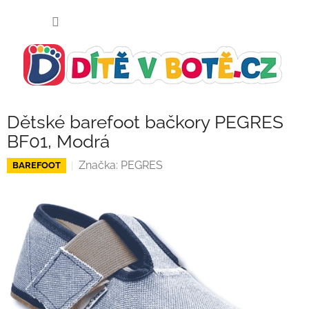
Přejít
NÁKUP
na
KOŠÍK
obsah
Dětské barefoot bačkory PEGRES
BF01, Modrá
Značka:
PEGRES
BAREFOOT