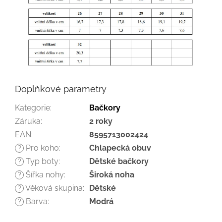
Doplňkové parametry
Kategorie
:
Bačkory
Záruka
:
2 roky
EAN
:
8595713002424
Pro koho
:
Chlapecká obuv
?
Typ boty
:
Dětské bačkory
?
Šířka nohy
:
Široká noha
?
Věková skupina
:
Dětské
?
Barva
:
Modrá
?