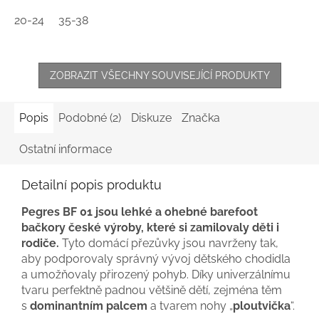
20-24
35-38
ZOBRAZIT VŠECHNY SOUVISEJÍCÍ PRODUKTY
Popis
Podobné (2)
Diskuze
Značka
Ostatní informace
Detailní popis produktu
Pegres BF 01 jsou lehké a ohebné barefoot
bačkory české výroby, které si zamilovaly děti i
rodiče.
Tyto domácí přezůvky jsou navrženy tak,
aby podporovaly správný vývoj dětského chodidla
a umožňovaly přirozený pohyb. Díky univerzálnímu
tvaru perfektně padnou většině dětí, zejména těm
s
dominantním palcem
a tvarem nohy „
ploutvička
“.