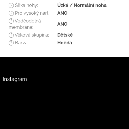
Šířka nohy
:
Úzká / Normální noha
?
Pro vysoký nárt
:
ANO
?
Voděodolná
?
ANO
membrána
:
Věková skupina
:
Dětské
?
Barva
:
Hnědá
?
Z
á
p
a
Instagram
t
í