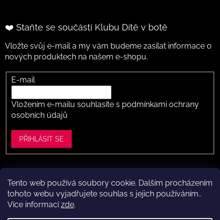
❤️ Staňte se součástí Klubu Dítě v botě
Vložte svůj e-mail a my vám budeme zasílat informace o
nových produktech na našem e-shopu.
E-mail
Vložením e-mailu souhlasíte s
podmínkami ochrany
osobních údajů
PŘIHLÁSIT SE
Tento web používá soubory cookie. Dalším procházením
Vytvořil Shoptet
tohoto webu vyjadřujete souhlas s jejich používáním..
Více informací
zde
.
Copyright 2026
Dítě v botě .cz
. Všechna práva vyhrazena.