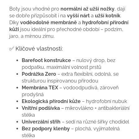
Boty jsou vhodné pro
normální až užší nožky
, dají
se dobře přizpůsobit i na
vyšší nárt
a
užší kotník
.
Díky
voděodolné membráně
a
hydrofobní přírodní
kůži
jsou ideální pro přechodné období – podzim,
jaro, a mírnou zimu.
✅ Klíčové vlastnosti:
Barefoot konstrukce
– nulový drop, bez
podpatku, maximální volnost prstů
Podrážka Zero
– extra flexibilní, odolná, se
strukturou inspirovanou přírodou
Membrána TEX
– vodoodpudivá, zároveň
prodyšná
Ekologická přírodní kůže
– hydrofobní nubuk
Vnitřní podšívka
– mikrovlákno + antibakteriální
stélka
Univerzální střih
– sedí na různé šířky chodidel
Bez podpory klenby
– plochá, vyjímatelná
stélka