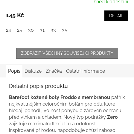
Ihned k odeslání
145 Kč
DETAIL
24
25
30
31
33
35
ZOBRAZIT VŠECHNY SOUVISEJÍCÍ PRODUKTY
Popis
Diskuze
Značka
Ostatní informace
Detailní popis produktu
Barefoot kožené boty Froddo s membránou
patří k
nejkvalitnějším celoročním botám pro děti, které
hledají pohodlí, volnost pohybu a zároveň ochranu
před vlhkem a chladem. Nový typ podrážky
Zero
zajišťuje maximální flexibilitu a odolnost –
inspirovaná přírodou, napodobuje chůzi naboso.