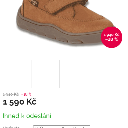
1 940 Kč
–18 %
1 940 Kč
–18 %
1 590 Kč
Měrná
Ihned k odeslání
cena: