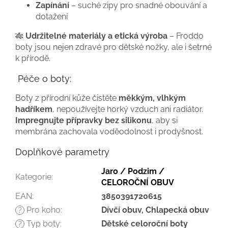
Zapínání
– suché zipy pro snadné obouvání a
dotažení
🎋
Udržitelné materiály a etická výroba
– Froddo
boty jsou nejen zdravé pro dětské nožky, ale i šetrné
k přírodě.
Péče o boty:
Boty z přírodní kůže čistěte
měkkým, vlhkým
hadříkem
, nepoužívejte horký vzduch ani radiátor.
Impregnujte přípravky bez silikonu
, aby si
membrána zachovala voděodolnost i prodyšnost.
Doplňkové parametry
Jaro / Podzim /
Kategorie
:
CELOROČNÍ OBUV
EAN
:
3850391720615
Pro koho
:
Dívčí obuv, Chlapecká obuv
?
Typ boty
:
Dětské celoroční boty
?