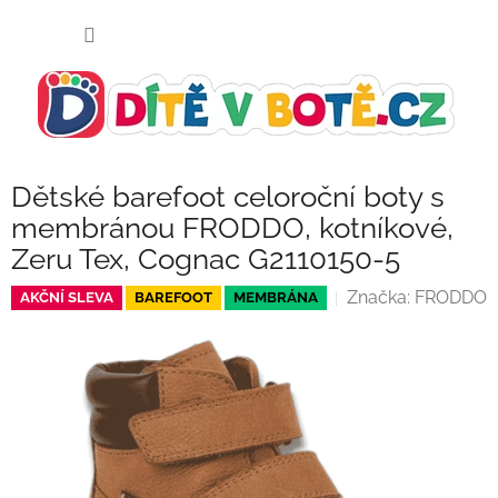
Přejít
NÁKUP
na
KOŠÍK
obsah
Dětské barefoot celoroční boty s
membránou FRODDO, kotníkové,
Zeru Tex, Cognac G2110150-5
Značka:
FRODDO
AKČNÍ SLEVA
BAREFOOT
MEMBRÁNA