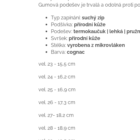
Gumová podešev je trvalá a odolná proti po
Typ zapínání:
suchý zip
Podšívka:
přírodní kůže
Podešev:
termokaučuk | lehká | pruž
Svršek:
přírodní kůže
Stélka:
vyrobena z mikrovláken
Barva:
cognac
vel. 23 - 15,5 cm
vel. 24 - 16,2 cm
vel. 25 - 16,9 cm
vel. 26 - 17,3 cm
vel. 27- 18,2 cm
vel. 28 - 18,9 cm