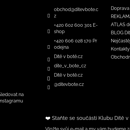
Doprava 
obchod
@
ditevbote.c
z
REKLAM
ATLAS d
+420 602 600 301 E-
shop
BLOG Dít
+420 606 028 170 Pr
Nejčastě
odejna
Kontakty
Dítě v botě.cz
Obchodn
dite_v_bote_cz
Dítě v botě.cz
@ditevbote.cz
Sledovat na
Instagramu
❤️ Staňte se součástí Klubu Dítě v
Vložte svůj e-mail a my vám budeme za