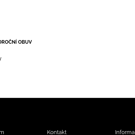
LOROČNÍ OBUV
y
am
Kontakt
Informa