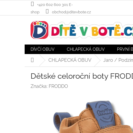
Přejít
+420 602 600 301 E-
na
shop
obchod@ditevbote.cz
obsah
DÍVČÍ OBUV
CHLAPECKÁ OBUV
PRVNÍ 
CHLAPECKÁ OBUV
Jaro / Podzi
Domů
Dětské celoroční boty FROD
Značka:
FRODDO