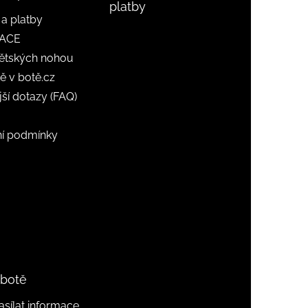
platby
a platby
ACE
ětských nohou
ě v botě.cz
jší dotazy (FAQ)
í podmínky
 botě
sílat informace