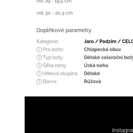
vel. 29 - 19,5 cm
vel. 30 - 20,3 cm
Doplňkové parametry
Kategorie
:
Jaro / Podzim / CE
Pro koho
:
Chlapecká obuv
?
Typ boty
:
Dětské celoroční bot
?
Šířka nohy
:
Úzká noha
?
Věková skupina
:
Dětské
?
Barva
:
Růžová
?
Z
á
p
a
t
Instagr
í