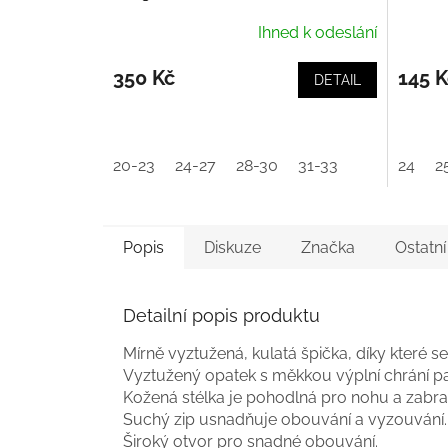
Ihned k odeslání
350 Kč
145 K
DETAIL
20-23
24-27
28-30
31-33
24
2
Popis
Diskuze
Značka
Ostatn
Detailní popis produktu
Mírně vyztužená, kulatá špička, díky které 
Vyztužený opatek s měkkou výplní chrání pa
Kožená stélka je pohodlná pro nohu a zabra
Suchý zip usnadňuje obouvání a vyzouvání.
Široký otvor pro snadné obouvání.