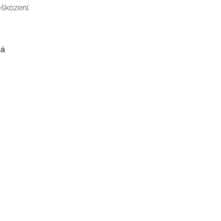
škození.
ná