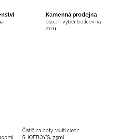
nství
Kamenná prodejna
má
osobní výběr botiček na
míru
Čistič na boty Multi clean
 100ml
SHOEBOY'S, 75ml