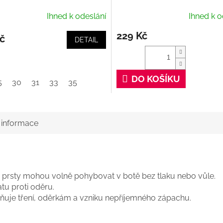
Ihned k odeslání
Ihned k o
229 Kč
č
DETAIL
DO KOŠÍKU
5
30
31
33
35
í informace
se prsty mohou volně pohybovat v botě bez tlaku nebo vůle.
tu proti oděru.
ňuje tření, oděrkám a vzniku nepříjemného zápachu.