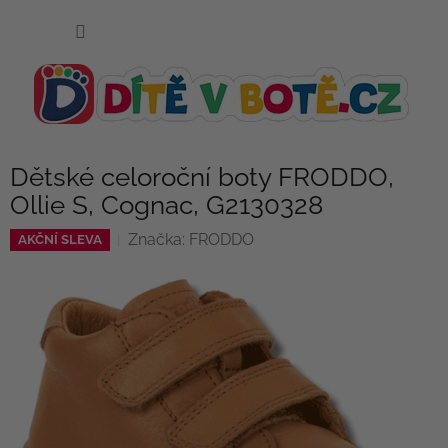
Přejít
NÁKUP
na
KOŠÍK
obsah
Dětské celoroční boty FRODDO,
Ollie S, Cognac, G2130328
Značka:
FRODDO
AKČNÍ SLEVA