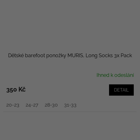
Dětské barefoot ponožky MURIS, Long Socks 3x Pack
Ihned k odeslání
350 Kč
DETAIL
20-23
24-27
28-30
31-33