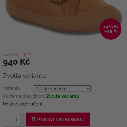
1 459 Kč
–35 %
1 459 Kč
–35 %
940 Kč
Měrná
Zvolte variantu
cena:
Varianta
Můžeme doručit do:
Zvolte variantu
Možnosti doručení
PŘIDAT DO KOŠÍKU