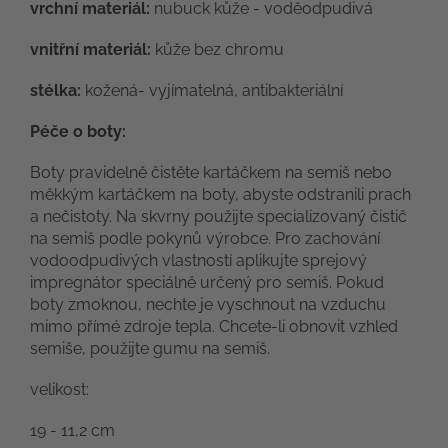
vrchní materiál:
nubuck kůže - voděodpudivá
vnitřní
materiál:
kůže bez chromu
stélka:
kožená- vyjímatelná, antibakteriální
Péče o boty:
Boty pravidelně čistěte kartáčkem na semiš nebo
měkkým kartáčkem na boty, abyste odstranili prach
a nečistoty. Na skvrny použijte specializovaný čistič
na semiš podle pokynů výrobce. Pro zachování
vodoodpudivých vlastností aplikujte sprejový
impregnátor speciálně určený pro semiš. Pokud
boty zmoknou, nechte je vyschnout na vzduchu
mimo přímé zdroje tepla. Chcete-li obnovit vzhled
semiše, použijte gumu na semiš.
velikost:
19 - 11,2 cm