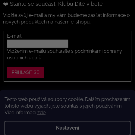
❤️ Staňte se součástí Klubu Dítě v botě
Vložte svůj e-mail a my vám budeme zasílat informace o
nových produktech na našem e-shopu.
E-mail
Vložením e-mailu souhlasíte s
podmínkami ochrany
osobních údajů
PŘIHLÁSIT SE
Tento web používá soubory cookie. Dalším procházením
Vytvořil Shoptet
tohoto webu vyjadřujete souhlas s jejich používáním..
Více informací
zde
.
Copyright 2026
Dítě v botě .cz
. Všechna práva vyhrazena.
Upravit nastavení cookies
Nastavení