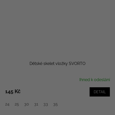
Dětské skelet vložky SVORTO
Ihned k odeslání
145 Kč
DETAIL
24
25
30
31
33
35