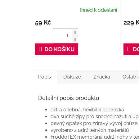
Ihned k odeslání
59 Kč
229 
DO KOŠÍKU
D
Popis
Diskuze
Značka
Ostatn
Detailní popis produktu
extra ohebná, flexibilní podrážka
dva suché zipy pro snadné nazutí a úp
pevný opatek pro zdravý vývoj chůze
vyrobeno z udržitelných materiálů
FroddoTEX membrána udrží nohy v te