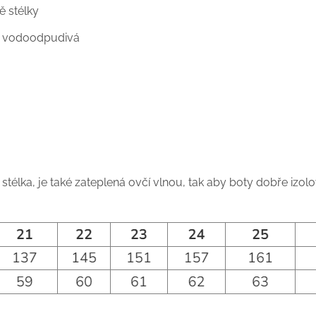
ě stélky
- vodoodpudivá
á stélka, je také zateplená ovčí vlnou, tak aby boty dobře izo