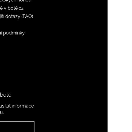
ě v botě.cz
jší dotazy (FAQ)
í podmínky
 botě
sílat informace
u.