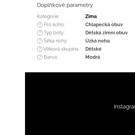
Doplňkové parametry
Kategorie
:
Zima
Pro koho
:
Chlapecká obuv
?
Typ boty
:
Dětská zimní obuv
?
Šířka nohy
:
Úzká noha
?
Věková skupina
:
Dětské
?
Barva
:
Modrá
?
Z
á
p
a
t
Instagr
í