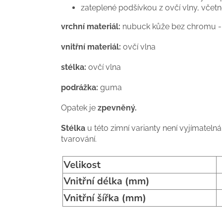
zateplené podšívkou z ovčí vlny, včetn
vrchní materiál:
nubuck kůže bez chromu 
vnitřní
materiál:
ovčí vlna
stélka:
ovčí vlna
podrážka:
guma
Opatek je
zpevněný.
Stélka
u této zimní varianty není vyjímateln
tvarování.