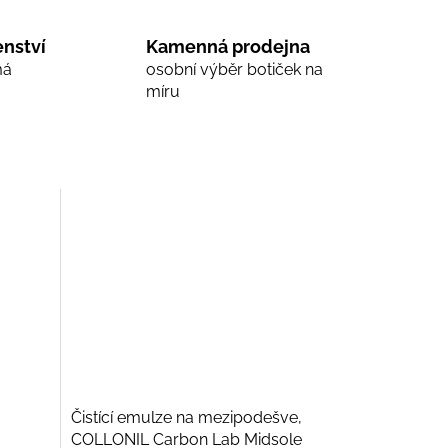
nství
Kamenná prodejna
má
osobní výběr botiček na
míru
Čistící emulze na mezipodešve,
COLLONIL Carbon Lab Midsole