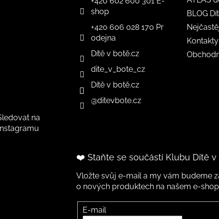
+420 602 600 301 E-
shop
BLOG Dít
+420 606 028 170 Pr
Nejčastě
odejna
Kontakty
Dítě v botě.cz
Obchodn
dite_v_bote_cz
Dítě v botě.cz
@ditevbote.cz
Sledovat na
Instagramu
❤️ Staňte se součástí Klubu Dítě v
Vložte svůj e-mail a my vám budeme za
o nových produktech na našem e-shop
E-mail