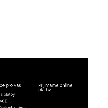
ce pro vás
Přijímáme online
platby
a platby
ACE
ětských nohou