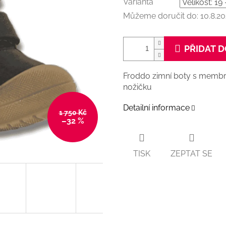
Varianta
Můžeme doručit do:
10.8.2
PŘIDAT D
Froddo zimní boty s membr
nožičku
Detailní informace
1 750 Kč
–32 %
TISK
ZEPTAT SE