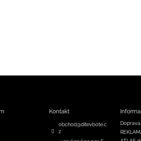
am
Kontakt
Informa
Doprava 
obchod
@
ditevbote.c
z
REKLAM
ATLAS d