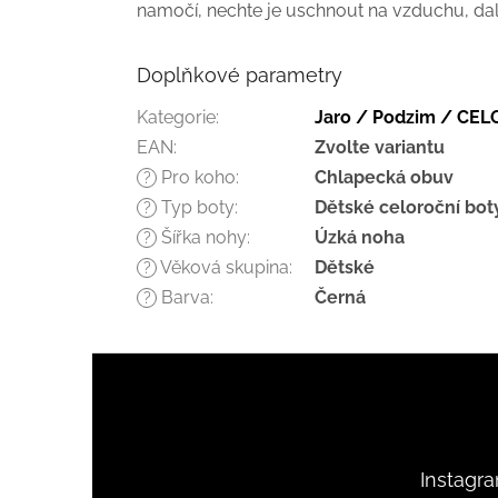
namočí, nechte je uschnout na vzduchu, da
Doplňkové parametry
Kategorie
:
Jaro / Podzim / CE
EAN
:
Zvolte variantu
Pro koho
:
Chlapecká obuv
?
Typ boty
:
Dětské celoroční bot
?
Šířka nohy
:
Úzká noha
?
Věková skupina
:
Dětské
?
Barva
:
Černá
?
Z
á
p
a
t
Instagr
í