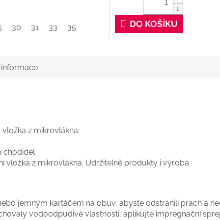
DO KOŠÍKU
5
30
31
33
35
í informace
vložka z mikrovlákna.
m chodidel
ní vložka z mikrovlákna. Udržitelně produkty i výroba
ebo jemným kartáčem na obuv, abyste odstranili prach a nečis
hovaly vodoodpudivé vlastnosti, aplikujte impregnační spre