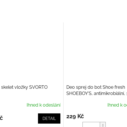
 skelet vložky SVORTO
Deo sprej do bot Shoe fresh
SHOEBOY'S, antimikrobiální,
Ihned k odeslání
Ihned k o
229 Kč
č
DETAIL