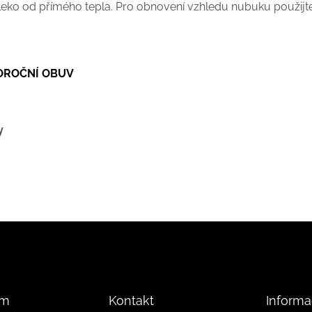
leko od přímého tepla. Pro obnovení vzhledu nubuku použi
LOROČNÍ OBUV
y
am
Kontakt
Informa