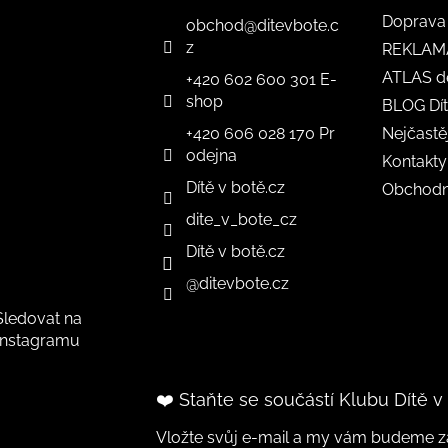
Doprava 
obchod
@
ditevbote.c
z
REKLAM
ATLAS d
+420 602 600 301 E-
shop
BLOG Dít
+420 606 028 170 Pr
Nejčastě
odejna
Kontakty
Dítě v botě.cz
Obchodn
dite_v_bote_cz
Dítě v botě.cz
@ditevbote.cz
Sledovat na
Instagramu
❤️ Staňte se součástí Klubu Dítě v
Vložte svůj e-mail a my vám budeme za