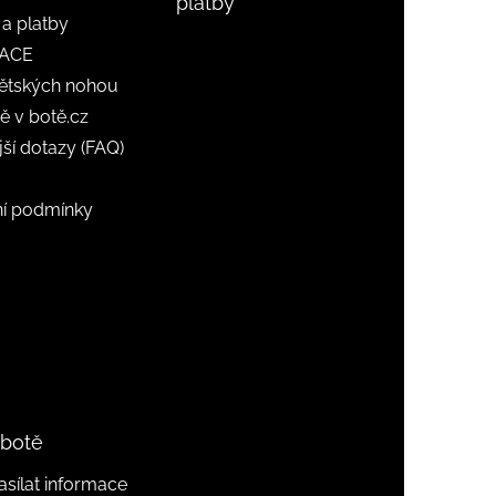
platby
a platby
ACE
ětských nohou
ě v botě.cz
jší dotazy (FAQ)
í podmínky
 botě
sílat informace