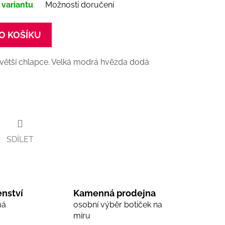
 variantu
Možnosti doručení
O KOŠÍKU
větší chlapce. Velká modrá hvězda dodá
SDÍLET
nství
Kamenná prodejna
má
osobní výběr botiček na
míru