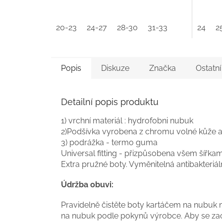
20-23
24-27
28-30
31-33
24
2
Popis
Diskuze
Značka
Ostatn
Detailní popis produktu
1) vrchní materiál : hydrofobni nubuk
2)Podšívka vyrobena z chromu volné kůže a 
3) podrážka - termo guma
Universal fitting - přizpůsobena všem šířka
Extra pružné boty. Vyměnitelná antibakteriál
Údržba obuvi:
Pravidelně čistěte boty kartáčem na nubuk n
na nubuk podle pokynů výrobce. Aby se zac