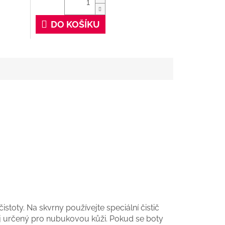
DO KOŠÍKU
toty. Na skvrny používejte speciální čistič
j určený pro nubukovou kůži. Pokud se boty